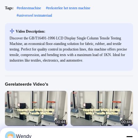
Tags:
#
trektestmachine
#
treksterkte het testen machine
#
universeel testmateriaal
Video Description:
Discover the GB/T16491-1996 LCD Display Single Column Tensile Testing
Machine, an economical floor-standing solution for fabric, rubber, and textile
testing. Perfect for quality control in production lines, this machine offers precise
tensile, compression, and bending tests with a maximum load of 1KN. Ideal for
industries like textiles, electronics, and automotive.
Gerelateerde Video's
00:44
00:44
Meesinstrument voor de treksterkte
20KN elektronische Universele het
Wendy
van kledingstukken Universele
Testen Machine