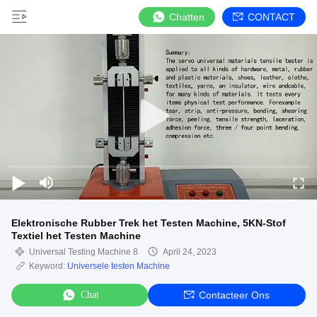
Chatten
CONTACT
Elektronische Rubber Trek het Testen Machine, 5KN-Stof
Textiel het Testen Machine
Universal Testing Machine 8
April 24, 2023
Keyword:
Universele testen Machine
Chat
Contacteer Ons