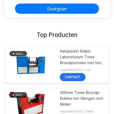
Doorgaan
Top Producten
Aangepast Rolplc
Laboratorium Twee
Broodjesmolen met het
Apparaat van de
negotiable MOQ:1 set
Noodsituatiebescherming
CONTACT
400mm Twee Broodje
Rubber het Mengen zich
Molen
negotiable MOQ:1 reeks