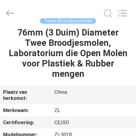
Dongguan
Zhongli
Instrument
Technology
Co.,
Twee Broodjesmolen
Ltd..
All
Rights
76mm (3 Duim) Diameter
HUIS
Reserved.
Twee Broodjesmolen,
PRODUCTEN
Laboratorium die Open Molen
voor Plastiek & Rubber
VIDEOS
mengen
ONGEVEER
Plaats van
China
herkomst:
ONS
Merknaam:
ZL
FABRIEKSREIS
Certificering:
CE,ISO
Modelnummer:
Zl-3018