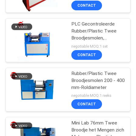
CONTACT
PLC Gecontroleerde
Rubber/Plastic Twee
Broodjesmolen,
Laboratorium het
negotiable MOQ:1 set
Mengen zich Molen
CONTACT
Rubber/Plastic Twee
Broodjesmolen 200 - 400
mm-Roldiameter
negotiable MOQ:1 reeks
CONTACT
Mini Lab 76mm Twee
Broodje het Mengen zich