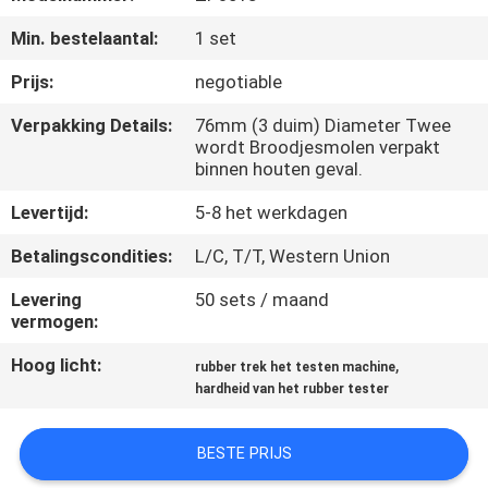
KWALITEITSCONTROLE
Min. bestelaantal:
1 set
CONTACTEER
Prijs:
negotiable
ONS
Verpakking Details:
76mm (3 duim) Diameter Twee
wordt Broodjesmolen verpakt
binnen houten geval.
NIEUWS
Levertijd:
5-8 het werkdagen
VERZOEK
Betalingscondities:
L/C, T/T, Western Union
OM EEN
Levering
50 sets / maand
vermogen:
CITAAT
Hoog licht:
,
rubber trek het testen machine
hardheid van het rubber tester
VR
SHOW
BESTE PRIJS