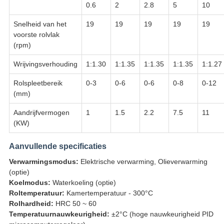
0.6
2
2.8
5
10
Snelheid van het
19
19
19
19
19
voorste rolvlak
(rpm)
Wrijvingsverhouding
1:1.30
1:1.35
1:1.35
1:1.35
1:1.27
Rolspleetbereik
0-3
0-6
0-6
0-8
0-12
(mm)
Aandrijfvermogen
1
1.5
2.2
7.5
11
(KW)
Aanvullende specificaties
Verwarmingsmodus:
Elektrische verwarming, Olieverwarming
(optie)
Koelmodus:
Waterkoeling (optie)
Roltemperatuur:
Kamertemperatuur - 300°C
Rolhardheid:
HRC 50 ~ 60
Temperatuurnauwkeurigheid:
±2°C (hoge nauwkeurigheid PID