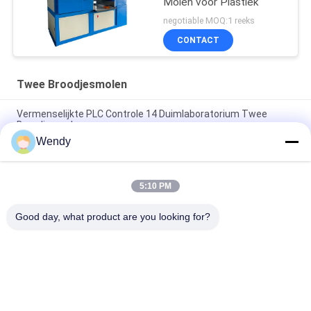
Molen voor Plastiek
negotiable MOQ:1 reeks
CONTACT
Twee Broodjesmolen
Vermenselijkte PLC Controle 14 Duimlaboratorium Twee
Broodjesmolen
Wendy
het Broodjesmolen van 12inch 16inch Twee voor Plastiek en
Rubber met Laboratoriumgebruik
5:10 PM
14inch twee Broodjesmolen voor het Kauwen van en het
Kneden van Natuurrubber
Good day, what product are you looking for?
populaire categorieën
Alle
Rubber Het Testen 
Vulcaniserende 
Machine
Persmachine