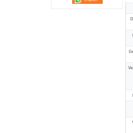
D
Ge
Ve