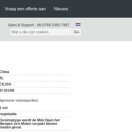
Vraag een offerte aan
Nieuws
Sales & Support：
86-0769-3365-7987
Go
China
ZL
CE,ISO
Zl-3018B
Algemene voorwaarden:
1 set
negotiable
Desktoptype wordt de Mini Open het
Mengen zich Molen verpakt binnen
houten geval.