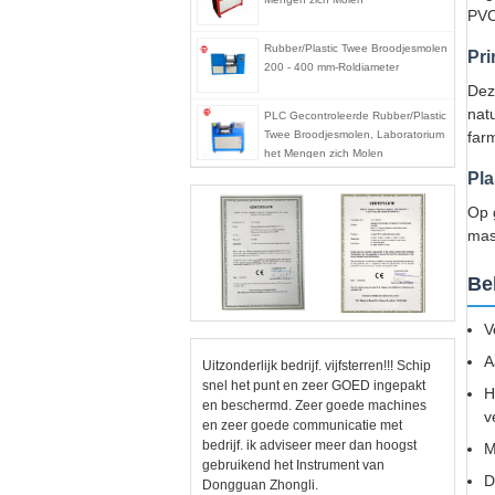
PVC
Rubber/Plastic Twee Broodjesmolen
Pri
200 - 400 mm-Roldiameter
Dez
nat
PLC Gecontroleerde Rubber/Plastic
Twee Broodjesmolen, Laboratorium
far
het Mengen zich Molen
Pla
Op 
mas
Be
V
A
Uitzonderlijk bedrijf. vijfsterren!!! Schip
snel het punt en zeer GOED ingepakt
H
en beschermd. Zeer goede machines
v
en zeer goede communicatie met
bedrijf. ik adviseer meer dan hoogst
M
gebruikend het Instrument van
D
Dongguan Zhongli.