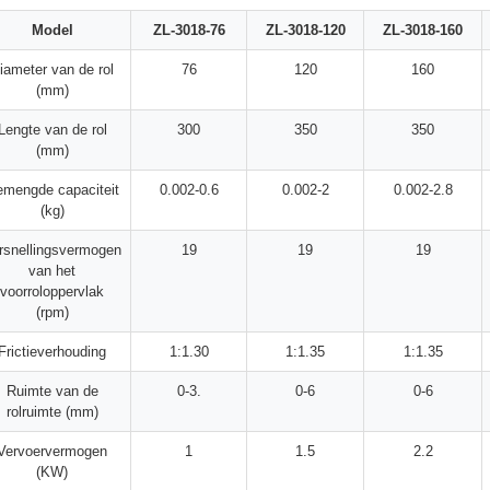
Model
ZL-3018-76
ZL-3018-120
ZL-3018-160
iameter van de rol
76
120
160
(mm)
Lengte van de rol
300
350
350
(mm)
mengde capaciteit
0.002-0.6
0.002-2
0.002-2.8
(kg)
rsnellingsvermogen
19
19
19
van het
voorroloppervlak
(rpm)
Frictieverhouding
1:1.30
1:1.35
1:1.35
Ruimte van de
0-3.
0-6
0-6
rolruimte (mm)
Vervoervermogen
1
1.5
2.2
(KW)