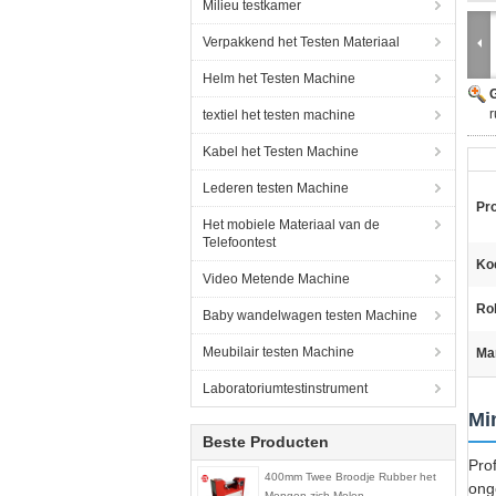
Milieu testkamer
Verpakkend het Testen Materiaal
Helm het Testen Machine
G
r
textiel het testen machine
Kabel het Testen Machine
Lederen testen Machine
Pr
Het mobiele Materiaal van de
Telefoontest
Ko
Video Metende Machine
Rol
Baby wandelwagen testen Machine
Meubilair testen Machine
Ma
Laboratoriumtestinstrument
Mi
Beste Producten
Pro
400mm Twee Broodje Rubber het
ong
Mengen zich Molen