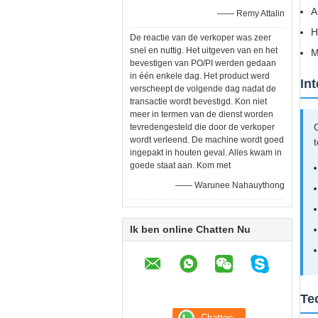
A
—— Remy Attalin
H
De reactie van de verkoper was zeer
snel en nuttig. Het uitgeven van en het
M
bevestigen van PO/PI werden gedaan
in één enkele dag. Het product werd
In
verscheept de volgende dag nadat de
transactie wordt bevestigd. Kon niet
meer in termen van de dienst worden
tevredengesteld die door de verkoper
wordt verleend. De machine wordt goed
ingepakt in houten geval. Alles kwam in
goede staat aan. Kom met
—— Warunee Nahauythong
Ik ben online Chatten Nu
Te