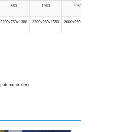
860
1960
2960
3800
2200x750x1380
2200x950x1580
2600x950x1580
5295x1789x170
utercontroller)