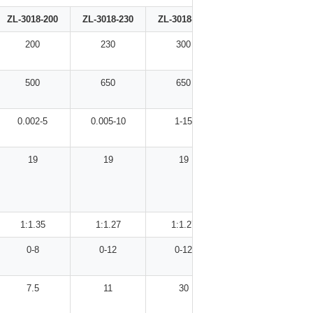
ZL-3018-200
ZL-3018-230
ZL-3018-300
ZL-3018-400
200
230
300
400
500
650
650
900
0.002-5
0.005-10
1-15
5 tot 30
19
19
19
19
1:1.35
1:1.27
1:1.27
1:1.27
0-8
0-12
0-12
0-15
7.5
11
30
37