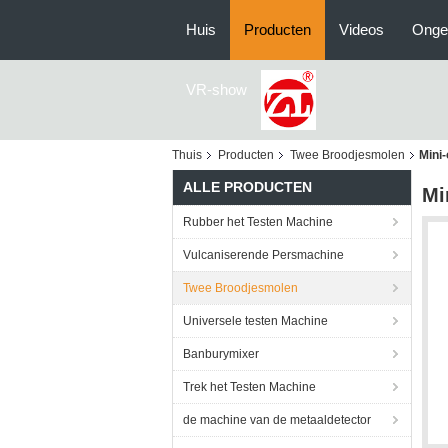
Huis
Producten
Videos
Onge
VR-show
Thuis
Producten
Twee Broodjesmolen
Mini
ALLE PRODUCTEN
Mi
Rubber het Testen Machine
Vulcaniserende Persmachine
Twee Broodjesmolen
Universele testen Machine
Banburymixer
Trek het Testen Machine
de machine van de metaaldetector