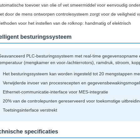
utomatische toevoer van olie of vet smeermiddel voor eenvoudig on
et door de mens ontworpen controlesysteem zorgt voor de veiligheid v
ethoden voor het instellen van de rolknop: handmatig of elektrisch
telligent besturingssysteem
Geavanceerd PLC-besturingssysteem met real-time gegevensopname en
temperatuur (mengkamer en voor-/achterrotors), ramdruk, stroom, kop
Het besturingssysteem kan worden ingesteld tot 20 mengstappen me
Verwijderde invoer van procesrecepten en gegevensbewakingsmogel
Ethernet-communicatie-interface voor MES-integratie
20% van de controlepunten gereserveerd voor toekomstige uitbreidi
Toetsingsinterface verstrekt
chnische specificaties