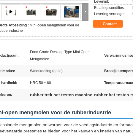
Levertijd:
Betalingscondities:
Levering vermogen:
Contact
rote Afbeelding :
Mini-open mengmolen voor de
ubberindustrie
Food Grade Desktop Type Mini Open
oductnaam:
Verwarmingsmo
Mengmolen
elmodus:
Waterkoeling (optie)
Broodjestempera
 hardheid:
HRC 50 ~ 60
Temperatuurnauw
rubber trek het testen machine
rubber het testen m
rkeren:
,
ni-open mengmolen voor de rubberindustrie
fessionele mengmolen ontworpen voor de voedingsindustrie en farmac
eëvenaarde prestaties te bieden voor het kauwen en kneden van natuurl