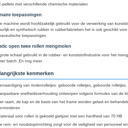
-pellets met verschillende chemische materialen.
maire toepassingen
e machine wordt hoofdzakelijk gebruikt voor de verwerking van kunsts
uurlijk en synthetisch rubber in rubberfabrieken.het is ook geschikt vo
maceutische toepassingen.
stic open twee rollen mengmolen
grote schaal gebruikt in de rubber- en kunststofindustrie voor het me
ter batch.,En nog meer.
langrijkste kenmerken
ervaardiging van molenrolletjes: geboorde rolletjes, geboorde rolletjes, 
anpasbare snelheidsverhouding ontworpen volgens formules van de kl
et raam, de kap en de basis van het frame worden gelast en behande
erminderen
ateriaal voor rollen is gekoeld gietijzer met een hardheid van 70 HB
e rem- en noodstopinrichting zorgt voor de veiligheid van personeel e