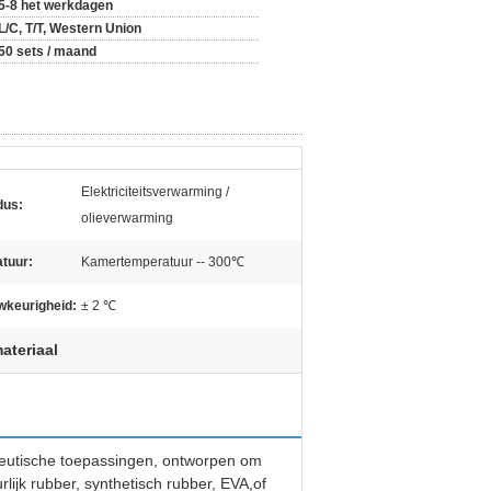
5-8 het werkdagen
L/C, T/T, Western Union
50 sets / maand
Elektriciteitsverwarming /
dus:
olieverwarming
tuur:
Kamertemperatuur -- 300℃
keurigheid:
± 2 ℃
ateriaal
eutische toepassingen, ontworpen om
ijk rubber, synthetisch rubber, EVA,of