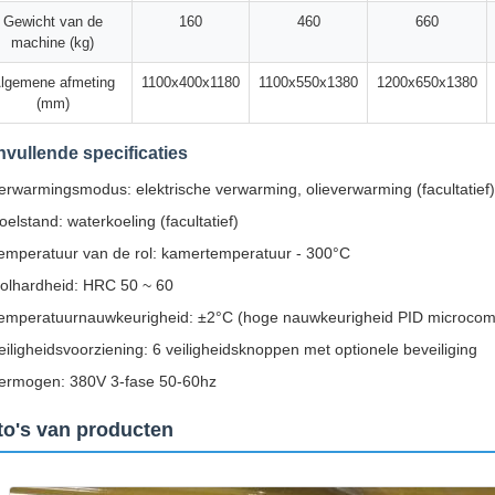
Gewicht van de
160
460
660
machine (kg)
lgemene afmeting
1100x400x1180
1100x550x1380
1200x650x1380
(mm)
vullende specificaties
erwarmingsmodus: elektrische verwarming, olieverwarming (facultatief)
oelstand: waterkoeling (facultatief)
emperatuur van de rol: kamertemperatuur - 300°C
olhardheid: HRC 50 ~ 60
emperatuurnauwkeurigheid: ±2°C (hoge nauwkeurigheid PID microcomp
eiligheidsvoorziening: 6 veiligheidsknoppen met optionele beveiliging
ermogen: 380V 3-fase 50-60hz
to's van producten