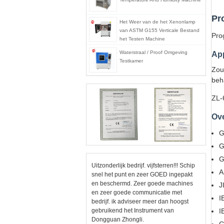
Pr
Het Weer van de het Xenonlamp
van ASTM G155 Verticale Bestand
Pro
het Testen Machine
Waterstraal / Proof Omgeving
App
Testkamer
Zou
beh
ZL-
Ov
G
G
G
Uitzonderlijk bedrijf. vijfsterren!!! Schip
A
snel het punt en zeer GOED ingepakt
en beschermd. Zeer goede machines
J
en zeer goede communicatie met
I
bedrijf. ik adviseer meer dan hoogst
gebruikend het Instrument van
I
Dongguan Zhongli.