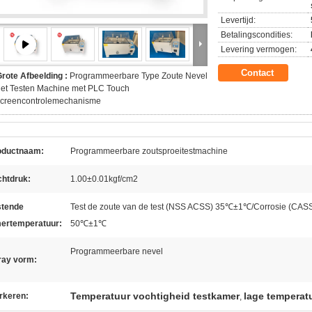
Levertijd:
Betalingscondities:
Levering vermogen:
Contact
rote Afbeelding :
Programmeerbare Type Zoute Nevel
et Testen Machine met PLC Touch
screencontrolemechanisme
oductnaam:
Programmeerbare zoutsproeitestmachine
chtdruk:
1.00±0.01kgf/cm2
stende
Test de zoute van de test (NSS ACSS) 35℃±1℃/Corrosie (CAS
ertemperatuur:
50℃±1℃
Programmeerbare nevel
ray vorm:
Temperatuur vochtigheid testkamer
lage temperatu
rkeren:
,