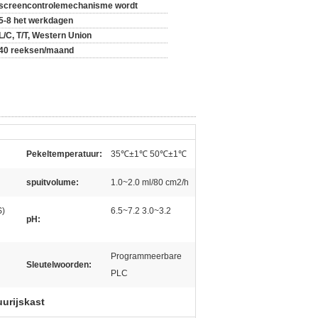
screencontrolemechanisme wordt
5-8 het werkdagen
L/C, T/T, Western Union
40 reeksen/maand
Pekeltemperatuur:
35℃±1℃ 50℃±1℃
spuitvolume:
1.0~2.0 ml/80 cm2/h
S)
6.5~7.2 3.0~3.2
pH:
Programmeerbare
Sleutelwoorden:
PLC
urijskast