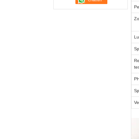
Pe
Zo
Lu
Sp
Re
te
P
Sp
V