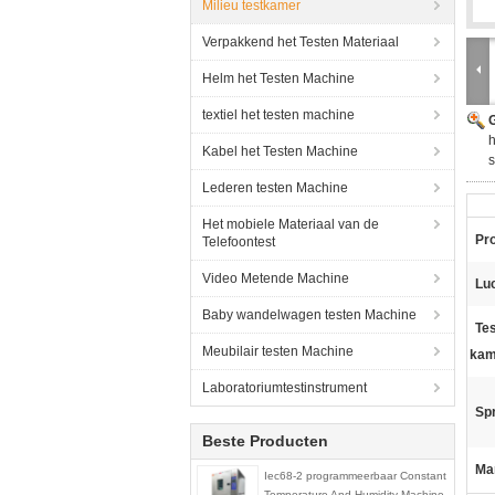
Milieu testkamer
Verpakkend het Testen Materiaal
Helm het Testen Machine
textiel het testen machine
G
h
Kabel het Testen Machine
Lederen testen Machine
Het mobiele Materiaal van de
Pr
Telefoontest
Video Metende Machine
Lu
Baby wandelwagen testen Machine
Te
Meubilair testen Machine
kam
Laboratoriumtestinstrument
Sp
Beste Producten
Ma
Iec68-2 programmeerbaar Constant
Temperature And Humidity Machine