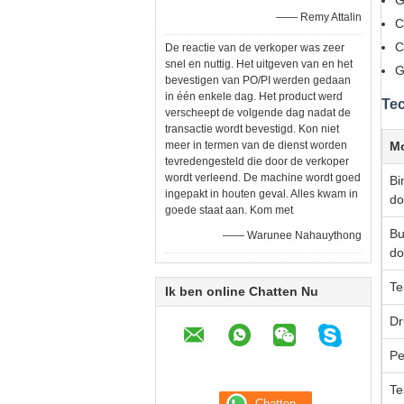
G
—— Remy Attalin
C
C
De reactie van de verkoper was zeer
snel en nuttig. Het uitgeven van en het
G
bevestigen van PO/PI werden gedaan
in één enkele dag. Het product werd
Te
verscheept de volgende dag nadat de
transactie wordt bevestigd. Kon niet
meer in termen van de dienst worden
M
tevredengesteld die door de verkoper
wordt verleend. De machine wordt goed
Bi
ingepakt in houten geval. Alles kwam in
do
goede staat aan. Kom met
Bu
—— Warunee Nahauythong
do
Te
Ik ben online Chatten Nu
Dr
Pe
Te