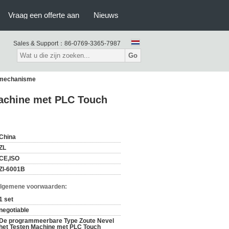
Vraag een offerte aan
Nieuws
Sales & Support：
86-0769-3365-7987
Go
emechanisme
achine met PLC Touch
China
ZL
CE,ISO
Zl-6001B
Algemene voorwaarden:
1 set
negotiable
De programmeerbare Type Zoute Nevel
het Testen Machine met PLC Touch