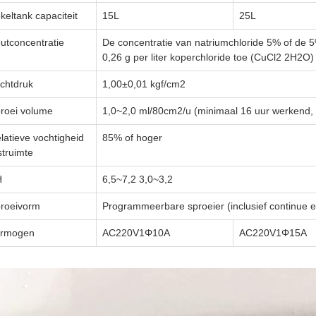
keltank capaciteit
15L
25L
utconcentratie
De concentratie van natriumchloride 5% of de 5
0,26 g per liter koperchloride toe (CuCl2 2H2O)
chtdruk
1,00±0,01 kgf/cm2
roei volume
1,0~2,0 ml/80cm2/u (minimaal 16 uur werkend
latieve vochtigheid
85% of hoger
struimte
H
6,5~7,2 3,0~3,2
roeivorm
Programmeerbare sproeier (inclusief continue e
ermogen
AC220V1Φ10A
AC220V1Φ15A