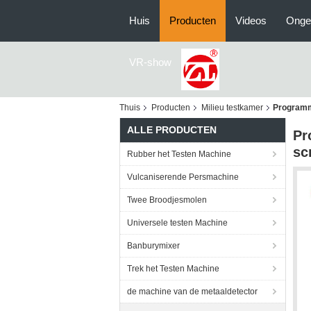
Huis
Producten
Videos
Onge
VR-show
Thuis
Producten
Milieu testkamer
Programm
ALLE PRODUCTEN
Pr
sc
Rubber het Testen Machine
Vulcaniserende Persmachine
Twee Broodjesmolen
Universele testen Machine
Banburymixer
Trek het Testen Machine
de machine van de metaaldetector