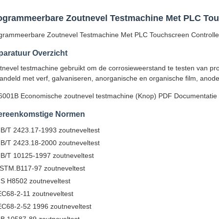
ogrammeerbare Zoutnevel Testmachine Met PLC Touc
grammeerbare Zoutnevel Testmachine Met PLC Touchscreen Controlle
aratuur Overzicht
tnevel testmachine gebruikt om de corrosieweerstand te testen van pr
andeld met verf, galvaniseren, anorganische en organische film, anode
6001B Economische zoutnevel testmachine (Knop) PDF Documentatie
ereenkomstige Normen
B/T 2423.17-1993 zoutneveltest
B/T 2423.18-2000 zoutneveltest
B/T 10125-1997 zoutneveltest
STM.B117-97 zoutneveltest
IS H8502 zoutneveltest
EC68-2-11 zoutneveltest
EC68-2-52 1996 zoutneveltest