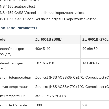
B.10587-89 zoutneveltest
NS.4158 zoutneveltest
NS.4159 CASS Versnelde azijnzuur koperzoutneveltest
B/T 12967.3-91 CASS Versnelde azijnzuur koperzoutneveltest
chnische Parameters
odel
ZL-6001B (108L)
ZL-6001B (270L
nnenafmetingen
60x45x40
90x60x50
os (cm)
itenafmetingen
107x60x118
141x88x128
os (cm)
struimtetemperatuur
Zouttest (NSS ACSS)35°C±1°C/ Corrosietest 
ukvat temperatuur
Zouttest (NSS ACSS)47°C±1°C/ Corrosietest 
kel temperatuur
35°C±1°C 50°C±1°C
struimte Capaciteit
108L
270L