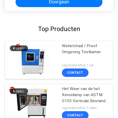
Doorgaan
Top Producten
Waterstraal / Proof
Omgeving Testkamer
negotiable MOQ:1 set
CONTACT
Het Weer van de het
Xenonlamp van ASTM
G155 Verticale Bestand
het Testen Machine
negotiable MOQ:1 reeks
CONTACT