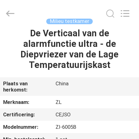
Dongguan
Zhongli
Instrument
Technology
Co.,
Milieu testkamer
Ltd..
All
Rights
De Verticaal van de
HUIS
Reserved.
alarmfunctie ultra - de
PRODUCTEN
Diepvriezer van de Lage
Temperatuurijskast
VIDEOS
Plaats van
China
herkomst:
ONGEVEER
ONS
Merknaam:
ZL
Certificering:
CE,ISO
FABRIEKSREIS
Modelnummer:
Zl-6005B