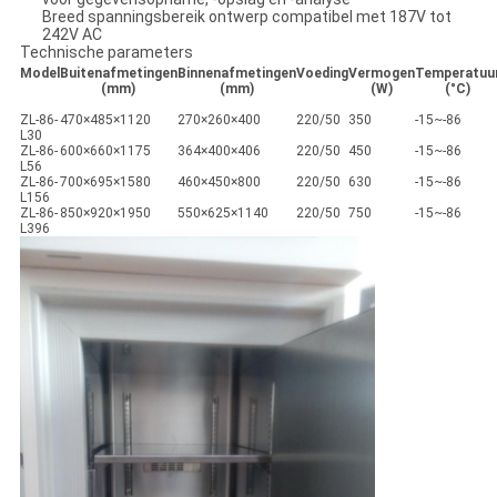
Breed spanningsbereik ontwerp compatibel met 187V tot
242V AC
Technische parameters
Model
Buitenafmetingen
Binnenafmetingen
Voeding
Vermogen
Temperatuu
(mm)
(mm)
(W)
(°C)
ZL-86-
470×485×1120
270×260×400
220/50
350
-15~-86
L30
ZL-86-
600×660×1175
364×400×406
220/50
450
-15~-86
L56
ZL-86-
700×695×1580
460×450×800
220/50
630
-15~-86
L156
ZL-86-
850×920×1950
550×625×1140
220/50
750
-15~-86
L396