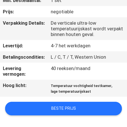
Min. bestelaantal:
1 set
KWALITEITSCONTROLE
Prijs:
negotiable
CONTACTEER
Verpakking Details:
De verticale ultra-low
temperatuurijskast wordt verpakt
ONS
binnen houten geval.
Levertijd:
4-7 het werkdagen
NIEUWS
Betalingscondities:
L / C, T / T, Western Union
VERZOEK
Levering
40 reeksen/maand
vermogen:
OM EEN
CITAAT
Hoog licht:
,
Temperatuur vochtigheid testkamer
lage temperatuurijskast
VR
BESTE PRIJS
SHOW