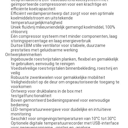
geïmporteerde compressoren voor een krachtige en
efficiënte koelcapaciteit
Efficiënt verdamperontwerp dat zorgt voor een optimale
koelmiddelstroom en uitstekende
temperatuurgelijkmatigheid
Uniek fluïdvrij milieuvriendelijk gemengd koelmiddel, 100%
chloorvrij
Eén compressor systeem met minder componenten, laag
storingspercentage en laag energieverbruik
Duitse EBM stille ventilator voor stabiele, duurzame
prestaties met geluidsarme werking
Ontwerpkenmerken
Ingebouwde roestvrijstalen planken, flexibel en gemakkelijk
te gebruiken, eenvoudig te reinigen
Voedselveilige roestvrijstalen binnenbekleding, roestvrij en
veilig
Robuuste zwenkwielen voor gemakkelijke mobiliteit
Veiligheidsslot op de deur om ongeautoriseerde toegang te
voorkomen
Ontwerp voor drukbalans in de box met
testgatfunctionaliteit
Boven gemonteerd bedieningspaneel voor eenvoudige
bediening
LED-temperatuurweergave voor duidelijke en intuïtieve
monitoring
Geschikt voor omgevingstemperaturen van 10°C tot 30°C
Optionele digitale temperatuurrecorder met USB-interface
voor gegevensopname, -opslag en -analyse