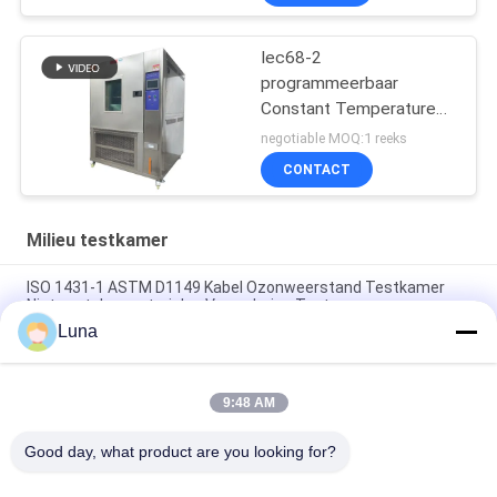
Iec68-2
programmeerbaar
Constant Temperature
And Humidity Machine
negotiable MOQ:1 reeks
CONTACT
Milieu testkamer
ISO 1431-1 ASTM D1149 Kabel Ozonweerstand Testkamer
Niet-metalen materialen Veroudering Tester
Luna
ISO 187 TAPPI T 402 Kamer met constante temperatuur en
vochtigheid voor papierconditionering Milieutestkamer
9:48 AM
SUS304 het binnenlandse Programmeerbare Materiaal Op
hoge temperatuur van TEMI880
Good day, what product are you looking for?
populaire categorieën
Alle