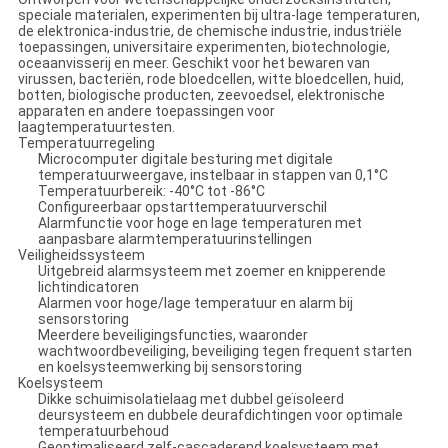
speciale materialen, experimenten bij ultra-lage temperaturen,
de elektronica-industrie, de chemische industrie, industriële
toepassingen, universitaire experimenten, biotechnologie,
oceaanvisserij en meer. Geschikt voor het bewaren van
virussen, bacteriën, rode bloedcellen, witte bloedcellen, huid,
botten, biologische producten, zeevoedsel, elektronische
apparaten en andere toepassingen voor
laagtemperatuurtesten.
Temperatuurregeling
Microcomputer digitale besturing met digitale
temperatuurweergave, instelbaar in stappen van 0,1°C
Temperatuurbereik: -40°C tot -86°C
Configureerbaar opstarttemperatuurverschil
Alarmfunctie voor hoge en lage temperaturen met
aanpasbare alarmtemperatuurinstellingen
Veiligheidssysteem
Uitgebreid alarmsysteem met zoemer en knipperende
lichtindicatoren
Alarmen voor hoge/lage temperatuur en alarm bij
sensorstoring
Meerdere beveiligingsfuncties, waaronder
wachtwoordbeveiliging, beveiliging tegen frequent starten
en koelsysteemwerking bij sensorstoring
Koelsysteem
Dikke schuimisolatielaag met dubbel geïsoleerd
deursysteem en dubbele deurafdichtingen voor optimale
temperatuurbehoud
Geoptimaliseerd zelf-cascaderend koelsysteem met