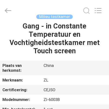
Dongguan
Zhongli
Instrument
Technology
Co.,
Milieu testkamer
Ltd..
All
Rights
Gang - in Constante
HUIS
Reserved.
Temperatuur en
PRODUCTEN
Vochtigheidstestkamer met
Touch screen
VIDEOS
Plaats van
China
herkomst:
ONGEVEER
ONS
Merknaam:
ZL
Certificering:
CE,ISO
FABRIEKSREIS
Modelnummer:
Zl-6003B