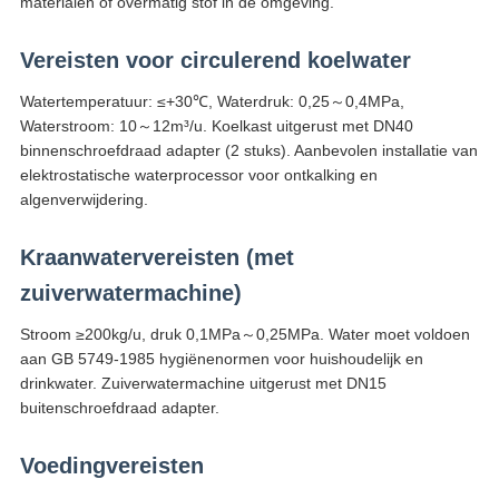
materialen of overmatig stof in de omgeving.
Vereisten voor circulerend koelwater
Watertemperatuur: ≤+30℃, Waterdruk: 0,25～0,4MPa,
Waterstroom: 10～12m³/u. Koelkast uitgerust met DN40
binnenschroefdraad adapter (2 stuks). Aanbevolen installatie van
elektrostatische waterprocessor voor ontkalking en
algenverwijdering.
Kraanwatervereisten (met
zuiverwatermachine)
Stroom ≥200kg/u, druk 0,1MPa～0,25MPa. Water moet voldoen
aan GB 5749-1985 hygiënenormen voor huishoudelijk en
drinkwater. Zuiverwatermachine uitgerust met DN15
buitenschroefdraad adapter.
Voedingvereisten