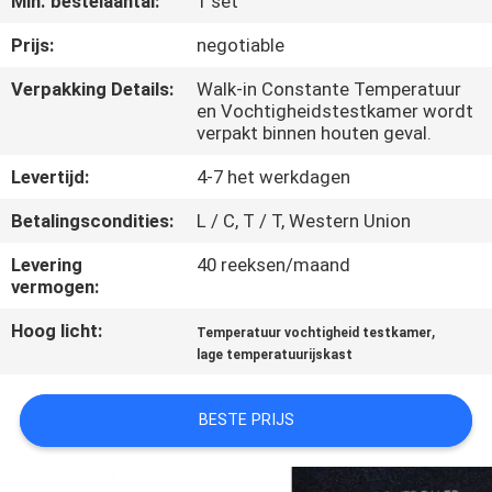
Min. bestelaantal:
1 set
KWALITEITSCONTROLE
Prijs:
negotiable
CONTACTEER
Verpakking Details:
Walk-in Constante Temperatuur
en Vochtigheidstestkamer wordt
ONS
verpakt binnen houten geval.
Levertijd:
4-7 het werkdagen
NIEUWS
Betalingscondities:
L / C, T / T, Western Union
VERZOEK
Levering
40 reeksen/maand
vermogen:
OM EEN
CITAAT
Hoog licht:
,
Temperatuur vochtigheid testkamer
lage temperatuurijskast
VR
BESTE PRIJS
SHOW