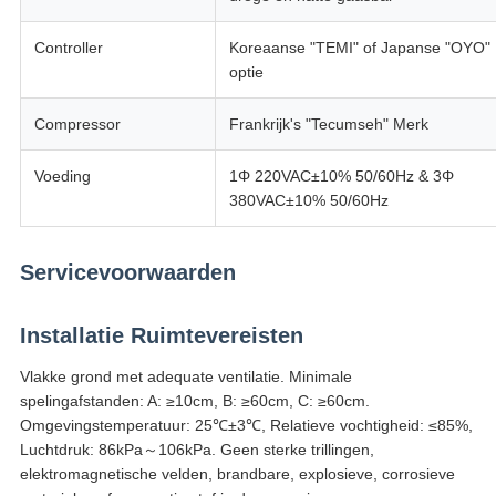
Controller
Koreaanse "TEMI" of Japanse "OYO"
optie
Compressor
Frankrijk's "Tecumseh" Merk
Voeding
1Φ 220VAC±10% 50/60Hz & 3Φ
380VAC±10% 50/60Hz
Servicevoorwaarden
Installatie Ruimtevereisten
Vlakke grond met adequate ventilatie. Minimale
spelingafstanden: A: ≥10cm, B: ≥60cm, C: ≥60cm.
Omgevingstemperatuur: 25℃±3℃, Relatieve vochtigheid: ≤85%,
Luchtdruk: 86kPa～106kPa. Geen sterke trillingen,
elektromagnetische velden, brandbare, explosieve, corrosieve