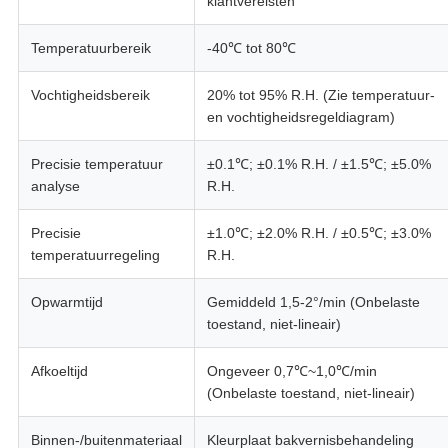
klantvereisten
Temperatuurbereik
-40℃ tot 80℃
Vochtigheidsbereik
20% tot 95% R.H. (Zie temperatuur-
en vochtigheidsregeldiagram)
Precisie temperatuur
±0.1℃; ±0.1% R.H. / ±1.5℃; ±5.0%
analyse
R.H.
Precisie
±1.0℃; ±2.0% R.H. / ±0.5℃; ±3.0%
temperatuurregeling
R.H.
Opwarmtijd
Gemiddeld 1,5-2°/min (Onbelaste
toestand, niet-lineair)
Afkoeltijd
Ongeveer 0,7℃~1,0℃/min
(Onbelaste toestand, niet-lineair)
Binnen-/buitenmateriaal
Kleurplaat bakvernisbehandeling