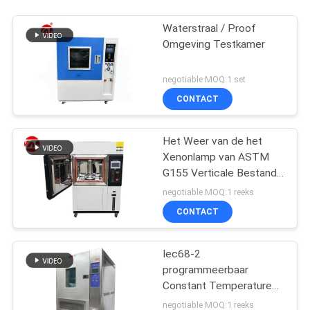
Waterstraal / Proof
Omgeving Testkamer
negotiable MOQ:1 set
CONTACT
Het Weer van de het
Xenonlamp van ASTM
G155 Verticale Bestand
het Testen Machine
negotiable MOQ:1 reeks
CONTACT
Iec68-2
programmeerbaar
Constant Temperature
And Humidity Machine
negotiable MOQ:1 reeks