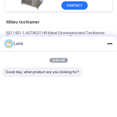
CONTACT
Milieu testkamer
ISO 1431-1 ASTM D1149 Kabel Ozonweerstand Testkamer
Niet-metalen materialen Veroudering Tester
Luna
ISO 187 TAPPI T 402 Kamer met constante temperatuur en
vochtigheid voor papierconditionering Milieutestkamer
4:08 AM
SUS304 het binnenlandse Programmeerbare Materiaal Op
hoge temperatuur van TEMI880
Good day, what product are you looking for?
populaire categorieën
Alle
Rubber Het Testen 
Vulcaniserende 
Machine
Persmachine
Twee 
Universele Testen 