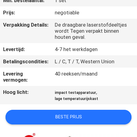
Min. bestelaantal:
1 set
KWALITEITSCONTROLE
Prijs:
negotiable
CONTACTEER
Verpakking Details:
De draagbare laserstofdeeltjes
wordt Tegen verpakt binnen
ONS
houten geval.
Levertijd:
4-7 het werkdagen
NIEUWS
Betalingscondities:
L / C, T / T, Western Union
VERZOEK
Levering
40 reeksen/maand
vermogen:
OM EEN
CITAAT
Hoog licht:
,
impact testapparatuur
lage temperatuurijskast
VR
BESTE PRIJS
SHOW