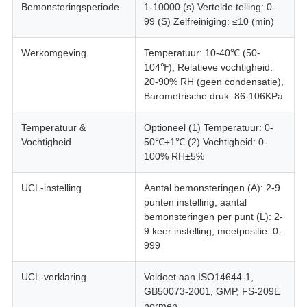
Bemonsteringsperiode
1-10000 (s) Vertelde telling: 0-
99 (S) Zelfreiniging: ≤10 (min)
Werkomgeving
Temperatuur: 10-40℃ (50-
104℉), Relatieve vochtigheid:
20-90% RH (geen condensatie),
Barometrische druk: 86-106KPa
Temperatuur &
Optioneel (1) Temperatuur: 0-
Vochtigheid
50℃±1℃ (2) Vochtigheid: 0-
100% RH±5%
UCL-instelling
Aantal bemonsteringen (A): 2-9
punten instelling, aantal
bemonsteringen per punt (L): 2-
9 keer instelling, meetpositie: 0-
999
UCL-verklaring
Voldoet aan ISO14644-1,
GB50073-2001, GMP, FS-209E
normen