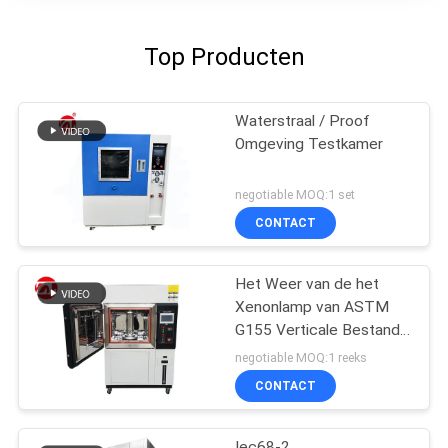
Top Producten
Waterstraal / Proof
Omgeving Testkamer
negotiable MOQ:1 set
CONTACT
Het Weer van de het
Xenonlamp van ASTM
G155 Verticale Bestand
het Testen Machine
negotiable MOQ:1 reeks
CONTACT
Iec68-2