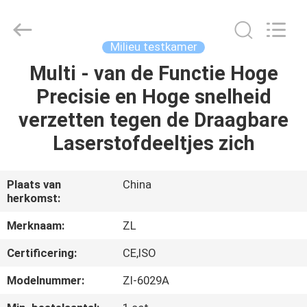
Dongguan
Zhongli
Instrument
Technology
Co.,
Milieu testkamer
Ltd..
All
Rights
Multi - van de Functie Hoge
HUIS
Reserved.
Precisie en Hoge snelheid
PRODUCTEN
verzetten tegen de Draagbare
Laserstofdeeltjes zich
VIDEOS
Plaats van
China
herkomst:
ONGEVEER
ONS
Merknaam:
ZL
Certificering:
CE,ISO
FABRIEKSREIS
Modelnummer:
Zl-6029A