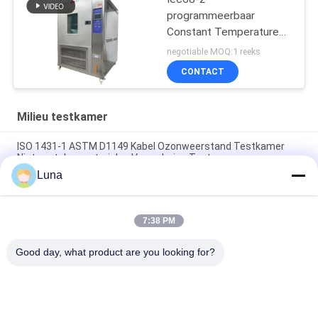
programmeerbaar
Constant Temperature
And Humidity Machine
negotiable MOQ:1 reeks
CONTACT
Milieu testkamer
ISO 1431-1 ASTM D1149 Kabel Ozonweerstand Testkamer
Niet-metalen materialen Veroudering Tester
Luna
ISO 187 TAPPI T 402 Kamer met constante temperatuur en
vochtigheid voor papierconditionering Milieutestkamer
7:38 PM
SUS304 het binnenlandse Programmeerbare Materiaal Op
hoge temperatuur van TEMI880
Good day, what product are you looking for?
populaire categorieën
Alle