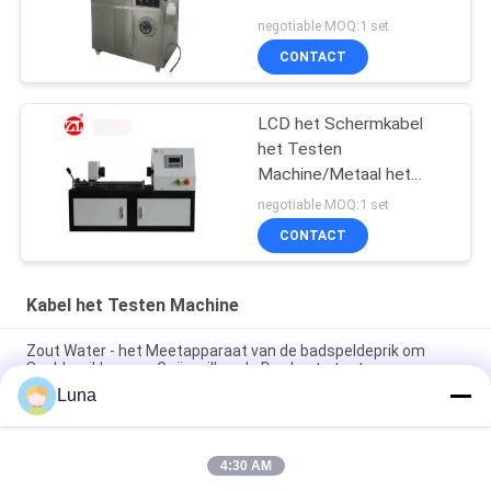
negotiable MOQ:1 set
CONTACT
LCD het Schermkabel
het Testen
Machine/Metaal het
Meetapparaat van de
negotiable MOQ:1 set
Draadtorsie het
CONTACT
Unidirectionele en
Tweerichtings
Verdraaien
Kabel het Testen Machine
Zout Water - het Meetapparaat van de badspeldeprik om
Speldeprikken van Geëmailleerde Draden te testen
Luna
ASTM D149 IEC 60243 Spanningsdoorbraak Tester Machine
Isolatiemateriaal Doorbraakspanning Testapparatuur
4:30 AM
IEC 60068-2 ISO 5344 Sinusvormige Vibratietestmachine Prijs