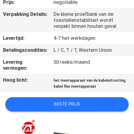
KWALITEITSCONTROLE
Prijs:
negotiable
Verpakking Details:
De kleine proefbank van de
toestellenstabiliteit wordt
CONTACTEER
verpakt binnen houten geval
ONS
Levertijd:
4-7 het werkdagen
NIEUWS
Betalingscondities:
L / C, T / T, Western Union
Levering
50 reeks/maand
vermogen:
VERZOEK
OM EEN
Hoog licht:
,
het meetapparaat van de kabeluitrusting
kabel flex meetapparaat
CITAAT
BESTE PRIJS
VR
SHOW