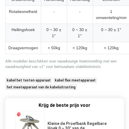
Rotatiesnelheid
-
-
1
omwenteling/min
Hellingshoek
0 ~ 30 ±
0 ~ 30 ±
0 ~ 30 ± 1°
1°
1°
Draagvermogen
< 50kg
< 120kg
< 120kg
Alle modellen beschikken over nauwkeurige hoekinstelling met een
nauwkeurigheid van ±1° voor betrouwbare stabiliteitstests.
kabel het testen apparaat
kabel flex meetapparaat
het meetapparaat van de kabeluitrusting
Krijg de beste prijs voor
Kleine de Proefbank Regelbare
Hoek 0 ~ 30° van de