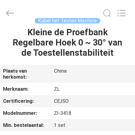
Dongguan
Zhongli
Instrument
Technology
Co.,
Kabel het Testen Machine
Ltd..
All
Rights
Kleine de Proefbank
HUIS
Reserved.
Regelbare Hoek 0 ~ 30° van
PRODUCTEN
de Toestellenstabiliteit
VIDEOS
Plaats van
China
herkomst:
ONGEVEER
Merknaam:
ZL
ONS
Certificering:
CE,ISO
Modelnummer:
Zl-3418
FABRIEKSREIS
Min. bestelaantal:
1 set