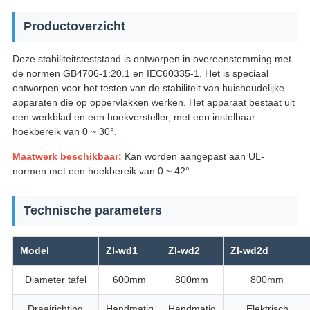
Productoverzicht
Deze stabiliteitsteststand is ontworpen in overeenstemming met
de normen GB4706-1:20.1 en IEC60335-1. Het is speciaal
ontworpen voor het testen van de stabiliteit van huishoudelijke
apparaten die op oppervlakken werken. Het apparaat bestaat uit
een werkblad en een hoekversteller, met een instelbaar
hoekbereik van 0 ~ 30°.
Maatwerk beschikbaar:
Kan worden aangepast aan UL-
normen met een hoekbereik van 0 ~ 42°.
Technische parameters
Model
Zl-wd1
Zl-wd2
Zl-wd2d
Diameter tafel
600mm
800mm
800mm
Draairichting
Handmatig
Handmatig
Elektrisch