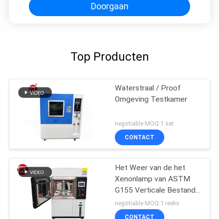
Doorgaan
Top Producten
Waterstraal / Proof
Omgeving Testkamer
negotiable MOQ:1 set
CONTACT
Het Weer van de het
Xenonlamp van ASTM
G155 Verticale Bestand
het Testen Machine
negotiable MOQ:1 reeks
CONTACT