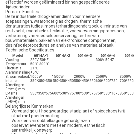
effectief worden geëlimineerd binnen gespecificeerde
tijdsperioden.
Primaire Functies
Deze industriële droogkamer dient voor meerdere
toepassingen, waaronder glas drogen, thermische
denaturatiestudies, monsterhardingsonderzoek, eliminatie van
restvocht, microbiële sterilisatie, voorverwarmingsprocessen,
verbetering van voedselconservering, testen van
bouwmaterialen, bakken van elektronische componenten,
desinfectieprocedures en analyse van materiaalafbraak.
Technische Specificaties
Model
6014A-1
6014A-2
6014A-3
6014A-4
6014
Voeding
220V 50HZ
308V 50HZ
Temperatuur
50°C-300°C
Fluctuatie
±1°C
Alarminstelling
+5°C
Stroomverbruik
1000W
1500W
2000W
2500W
3500W
Interne
350*350*350
450*350*450
550*450*550
600*500*750
700*650
Afmetingen
(L*B*H) mm
Externe
550*350*675
600*530*775
700*630*875
750*680*1075
850*800
Afmetingen
(L*B*H) mm
Belangrijkste Kenmerken
Vervaardigd uit hoogwaardige staalplaat of spiegelroestvrij
staal met poedercoating
Voorzien van dubbellaagse gehardglazen
observatievensters met een modern, esthetisch
aantrekkelijk ontwerp