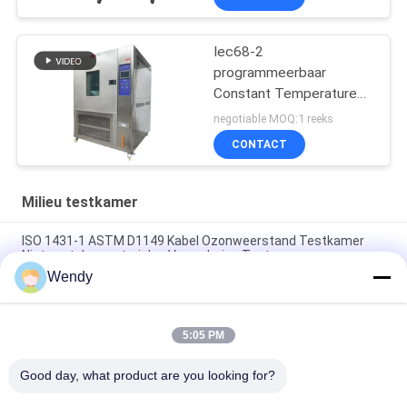
Iec68-2
programmeerbaar
Constant Temperature
And Humidity Machine
negotiable MOQ:1 reeks
CONTACT
Milieu testkamer
ISO 1431-1 ASTM D1149 Kabel Ozonweerstand Testkamer
Niet-metalen materialen Veroudering Tester
Wendy
ISO 187 TAPPI T 402 Kamer met constante temperatuur en
vochtigheid voor papierconditionering Milieutestkamer
5:05 PM
SUS304 het binnenlandse Programmeerbare Materiaal Op
hoge temperatuur van TEMI880
Good day, what product are you looking for?