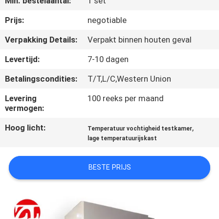
Min. bestelaantal:
1 set
KWALITEITSCONTROLE
Prijs:
negotiable
CONTACTEER
Verpakking Details:
Verpakt binnen houten geval
ONS
Levertijd:
7-10 dagen
Betalingscondities:
T/T,L/C,Western Union
NIEUWS
Levering
100 reeks per maand
vermogen:
VERZOEK
Hoog licht:
,
OM EEN
Temperatuur vochtigheid testkamer
lage temperatuurijskast
CITAAT
BESTE PRIJS
VR
SHOW