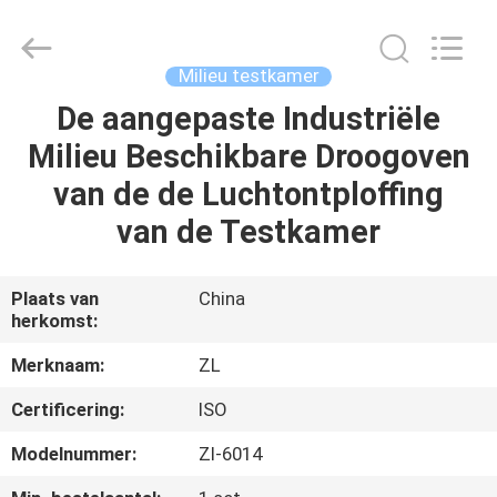
Dongguan
Zhongli
Instrument
Technology
Co.,
Milieu testkamer
Ltd..
All
Rights
De aangepaste Industriële
HUIS
Reserved.
Milieu Beschikbare Droogoven
PRODUCTEN
van de de Luchtontploffing
van de Testkamer
VIDEOS
Plaats van
China
herkomst:
ONGEVEER
ONS
Merknaam:
ZL
Certificering:
ISO
FABRIEKSREIS
Modelnummer:
Zl-6014