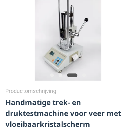
SITEMAP
PRIVACY
POLICY
Productomschrijving
Handmatige trek- en
druktestmachine voor veer met
vloeibaarkristalscherm