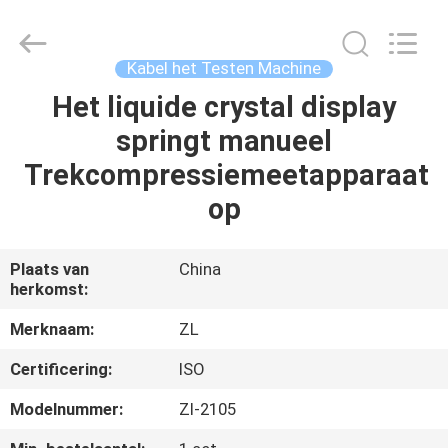
Dongguan
Zhongli
Instrument
Technology
Co.,
Kabel het Testen Machine
Ltd..
All
Rights
Het liquide crystal display
HUIS
Reserved.
springt manueel
PRODUCTEN
Trekcompressiemeetapparaat
op
VIDEOS
Plaats van
China
herkomst:
ONGEVEER
ONS
Merknaam:
ZL
Certificering:
ISO
FABRIEKSREIS
Modelnummer:
Zl-2105