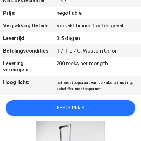
Min. bestelaantal:
1 set
KWALITEITSCONTROLE
Prijs:
negotiable
CONTACTEER
Verpakking Details:
Verpakt binnen houten geval
ONS
Levertijd:
3-5 dagen
Betalingscondities:
T / T, L / C, Western Union
NIEUWS
Levering
200 reeks per mongth
vermogen:
VERZOEK
Hoog licht:
,
OM EEN
het meetapparaat van de kabeluitrusting
kabel flex meetapparaat
CITAAT
BESTE PRIJS
VR
SHOW