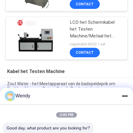
CONTACT
LCD het Schermkabel
het Testen
Machine/Metaal het
Meetapparaat van de
negotiable MOQ:1 set
Draadtorsie het
CONTACT
Unidirectionele en
Tweerichtings
Verdraaien
Kabel het Testen Machine
Zout Water - het Meetapparaat van de badspeldeprik om
Speldeprikken van Geëmailleerde Draden te testen
Wendy
ASTM D149 IEC 60243 Spanningsdoorbraak Tester Machine
Isolatiemateriaal Doorbraakspanning Testapparatuur
3:05 PM
IEC 60068-2 ISO 5344 Sinusvormige Vibratietestmachine Prijs
Un38.3 Batterij Vibratietesttafel
Good day, what product are you looking for?