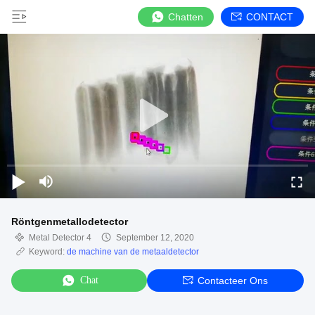
Chatten
CONTACT
Röntgenmetallodetector
Metal Detector 4
September 12, 2020
Keyword:
de machine van de metaaldetector
Chat
Contacteer Ons