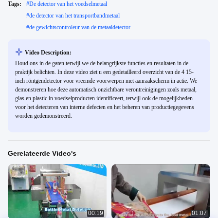
Tags:
#
De detector van het voedselmetaal
#
de detector van het transportbandmetaal
#
de gewichtscontroleur van de metaaldetector
Video Description:
Houd ons in de gaten terwijl we de belangrijkste functies en resultaten in de
praktijk belichten. In deze video ziet u een gedetailleerd overzicht van de 4 15-
inch röntgendetector voor vreemde voorwerpen met aanraakscherm in actie. We
demonstreren hoe deze automatisch onzichtbare verontreinigingen zoals metaal,
glas en plastic in voedselproducten identificeert, terwijl ook de mogelijkheden
voor het detecteren van interne defecten en het beheren van productiegegevens
worden gedemonstreerd.
Gerelateerde Video's
00:19
01:07