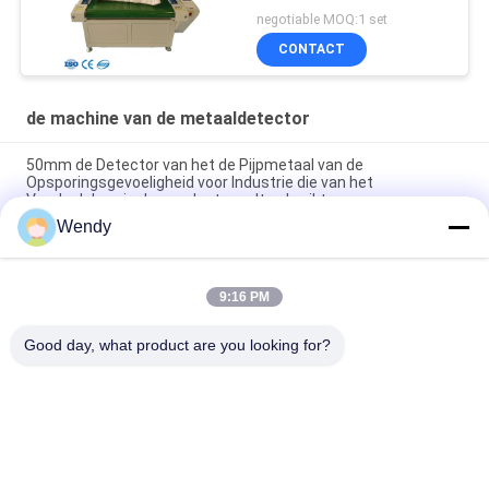
Schoenen, Hoofdkussen
negotiable MOQ:1 set
CONTACT
de machine van de metaaldetector
50mm de Detector van het de Pijpmetaal van de
Opsporingsgevoeligheid voor Industrie die van het
Voedselchemische product wordt gebruikt
Wendy
Voedsel Online Checkweigher Machine Automatische Digitale
Gordel Transportband Gewichtscontrole
9:16 PM
Industriële transportband Online Checkweigher. Automatische
aardappel-groente-gewichtscontrole-machine.
Good day, what product are you looking for?
populaire categorieën
Alle
Rubber Het Testen 
Vulcaniserende 
Machine
Persmachine