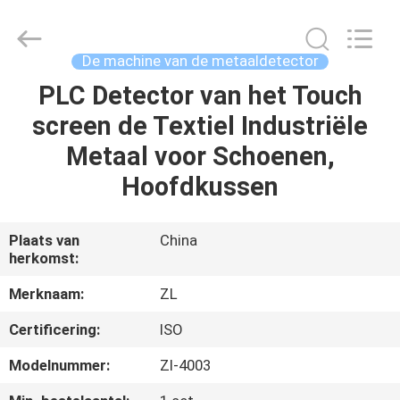
Dongguan
Zhongli
Instrument
Technology
Co.,
De machine van de metaaldetector
Ltd..
All
Rights
PLC Detector van het Touch
HUIS
Reserved.
screen de Textiel Industriële
PRODUCTEN
Metaal voor Schoenen,
Hoofdkussen
VIDEOS
Plaats van
China
herkomst:
ONGEVEER
ONS
Merknaam:
ZL
Certificering:
ISO
FABRIEKSREIS
Modelnummer:
Zl-4003