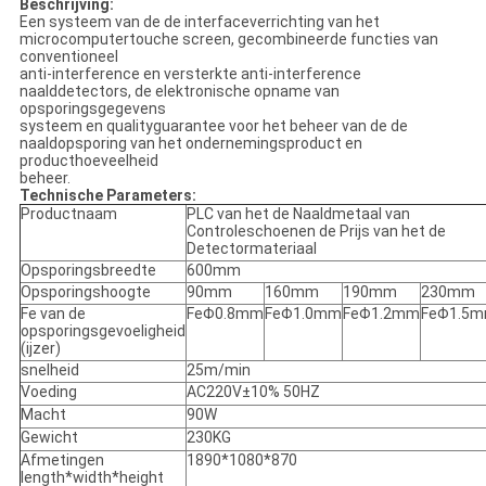
Beschrijving:
Een systeem van de de interfaceverrichting van het
microcomputertouche screen, gecombineerde functies van
conventioneel
anti-interference en versterkte anti-interference
naalddetectors, de elektronische opname van
opsporingsgegevens
systeem en qualityguarantee voor het beheer van
de de
naaldopsporing van
het
ondernemingsproduct en
producthoeveelheid
beheer.
Technische Parameters:
Productnaam
PLC van het de Naaldmetaal van
Controleschoenen de Prijs van het de
Detectormateriaal
Opsporingsbreedte
600mm
Opsporingshoogte
90mm
160mm
190mm
230mm
Fe van de
FeΦ0.8mm
FeΦ1.0mm
FeΦ1.2mm
FeΦ1.5
opsporingsgevoeligheid
(ijzer)
snelheid
25m/min
Voeding
AC220V±10% 50HZ
Macht
90W
Gewicht
230KG
Afmetingen
1890*1080*870
length*width*height