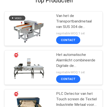
Top Producten
Van het de
Transportbandmetaal
van SUS 304 de
Detectormachine voor
negotiable MOQ:1 set
de Hoge Gevoeligheid
CONTACT
van de Voedselindustrie
Het automatische
Alarmlicht combineerde
Digitale de
Detectorgewichtscontroleur
negotiable MOQ:1 set
van het Voedselmetaal
CONTACT
PLC Detector van het
Touch screen de Textiel
Industriële Metaal voor