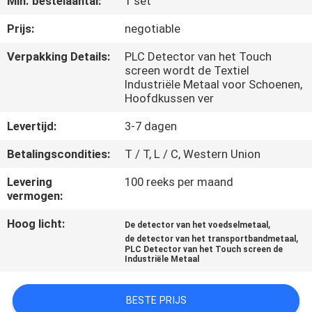
Min. bestelaantal:
1 set
KWALITEITSCONTROLE
Prijs:
negotiable
CONTACTEER
Verpakking Details:
PLC Detector van het Touch
screen wordt de Textiel
ONS
Industriële Metaal voor Schoenen,
Hoofdkussen ver
NIEUWS
Levertijd:
3-7 dagen
Betalingscondities:
T / T, L / C, Western Union
VERZOEK
Levering
100 reeks per maand
OM EEN
vermogen:
CITAAT
Hoog licht:
,
De detector van het voedselmetaal
,
de detector van het transportbandmetaal
PLC Detector van het Touch screen de
VR
Industriële Metaal
SHOW
BESTE PRIJS