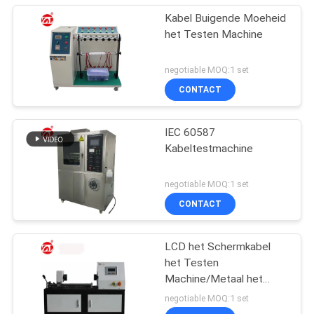
Kabel Buigende Moeheid
het Testen Machine
negotiable MOQ:1 set
CONTACT
IEC 60587
Kabeltestmachine
negotiable MOQ:1 set
CONTACT
LCD het Schermkabel
het Testen
Machine/Metaal het
Meetapparaat van de
negotiable MOQ:1 set
Draadtorsie het