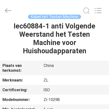
Dongguan
Zhongli
Instrument
Technology
Co.,
Kabel het Testen Machine
Ltd..
All
Rights
Iec60884-1 anti Volgende
HUIS
Reserved.
Weerstand het Testen
PRODUCTEN
Machine voor
Huishoudapparaten
VIDEOS
Plaats van
China
herkomst:
ONGEVEER
ONS
Merknaam:
ZL
Certificering:
ISO
FABRIEKSREIS
Modelnummer:
Zl-1029B