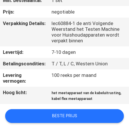
Min. bestelaantal:
1 set
KWALITEITSCONTROLE
Prijs:
negotiable
CONTACTEER
Verpakking Details:
Iec60884-1 de anti Volgende
Weerstand het Testen Machine
ONS
voor Huishoudapparaten wordt
verpakt binnen
NIEUWS
Levertijd:
7-10 dagen
Betalingscondities:
T / T, L / C, Western Union
VERZOEK
Levering
100 reeks per maand
OM EEN
vermogen:
CITAAT
Hoog licht:
,
het meetapparaat van de kabeluitrusting
kabel flex meetapparaat
VR
SHOW
BESTE PRIJS