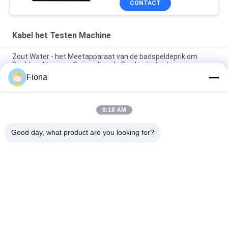
CONTACT
Unidirectionele en
Tweerichtings
Verdraaien
Kabel het Testen Machine
Zout Water - het Meetapparaat van de badspeldeprik om
Speldeprikken van Geëmailleerde Draden te testen
Fiona
ASTM D149 IEC 60243 Spanningsdoorbraak Tester Machine
Isolatiemateriaal Doorbraakspanning Testapparatuur
9:18 AM
IEC 60068-2 ISO 5344 Sinusvormige Vibratietestmachine Prijs
Un38.3 Batterij Vibratietesttafel
Good day, what product are you looking for?
populaire categorieën
Alle
Rubber Het Testen 
Vulcaniserende 
Machine
Persmachine
Twee 
Universele Testen 
Broodjesmolen
Machine