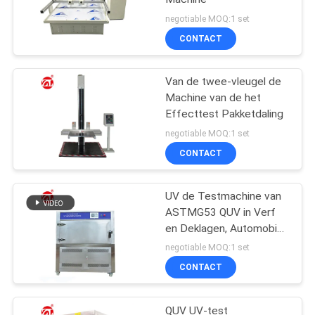
negotiable MOQ:1 set
CONTACT
Van de twee-vleugel de
Machine van de het
Effecttest Pakketdaling
negotiable MOQ:1 set
CONTACT
UV de Testmachine van
ASTMG53 QUV in Verf
en Deklagen, Automobiel,
Plastieken Enz.
negotiable MOQ:1 set
CONTACT
QUV UV-test