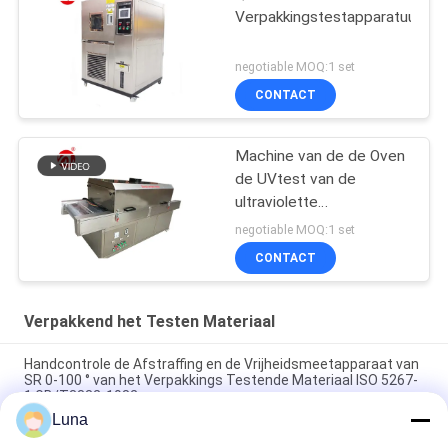
Verpakkingstestapparatuur
negotiable MOQ:1 set
CONTACT
Machine van de de Oven
de UVtest van de
ultraviolette
Stralingssterilisatie voor
negotiable MOQ:1 set
Gezichtsmaskers,
CONTACT
UVsterilisatormachine
Verpakkend het Testen Materiaal
Handcontrole de Afstraffing en de Vrijheidsmeetapparaat van
SR 0-100 ° van het Verpakkings Testende Materiaal ISO 5267-
1 GB/T3332-1982
Luna
20W versneld het Doorstaan van het UV de Lamp van de