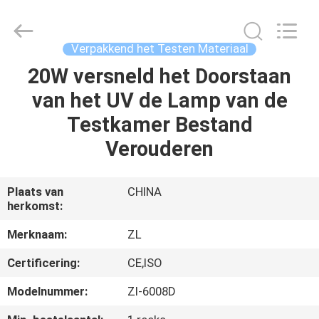
Dongguan
Zhongli
Instrument
Technology
Co.,
Verpakkend het Testen Materiaal
Ltd..
All
Rights
20W versneld het Doorstaan
HUIS
Reserved.
van het UV de Lamp van de
PRODUCTEN
Testkamer Bestand
Verouderen
VIDEOS
Plaats van
CHINA
herkomst:
ONGEVEER
ONS
Merknaam:
ZL
Certificering:
CE,ISO
FABRIEKSREIS
Modelnummer:
Zl-6008D