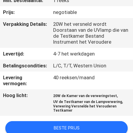
Min. bestelaantal:
1 reeks
KWALITEITSCONTROLE
Prijs:
negotiable
CONTACTEER
Verpakking Details:
20W het versneld wordt
Doorstaan van de UVlamp die van
ONS
de Testkamer Bestand
Instrument het Veroudere
NIEUWS
Levertijd:
4-7 het werkdagen
Betalingscondities:
L/C, T/T, Western Union
VERZOEK
Levering
40 reeksen/maand
OM EEN
vermogen:
CITAAT
Hoog licht:
,
20W de Kamer van de verweringstest
,
UV de Testkamer van de Lampverwering
Verwering Versnelde het Verouderen
VR
Testkamer
SHOW
BESTE PRIJS