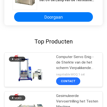
het UV de Lamp van de Testkamer
Bestand Verouderen
Doorgaan
Top Producten
Computer Servo Enig -
de Sterkte van de het
scherm Verpakkende
Compressie het Testen
negotiable MOQ:1 set
Machine
CONTACT
Gesimuleerde
Vervoertrilling het Testen
Machine