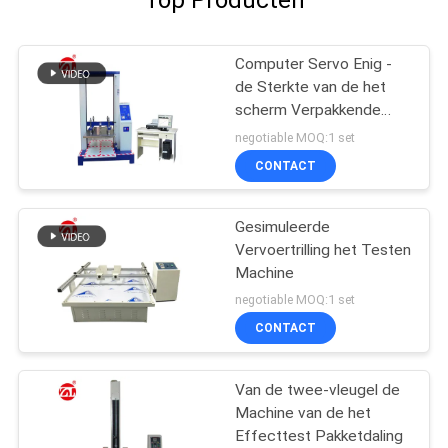
Computer Servo Enig -
de Sterkte van de het
scherm Verpakkende
Compressie het Testen
negotiable MOQ:1 set
Machine
CONTACT
Gesimuleerde
Vervoertrilling het Testen
Machine
negotiable MOQ:1 set
CONTACT
Van de twee-vleugel de
Machine van de het
Effecttest Pakketdaling