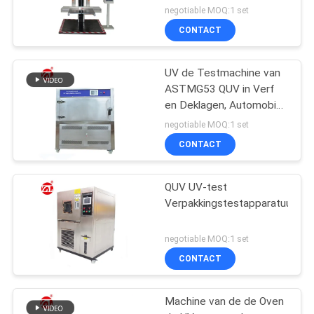
negotiable MOQ:1 set
CONTACT
UV de Testmachine van
ASTMG53 QUV in Verf
en Deklagen, Automobiel,
Plastieken Enz.
negotiable MOQ:1 set
CONTACT
QUV UV-test
Verpakkingstestapparatuur
negotiable MOQ:1 set
CONTACT
Machine van de de Oven