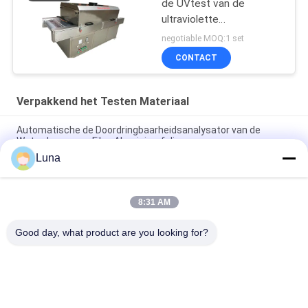
de UVtest van de
ultraviolette
Stralingssterilisatie voor
negotiable MOQ:1 set
Gezichtsmaskers,
CONTACT
UVsterilisatormachine
Verpakkend het Testen Materiaal
Automatische de Doordringbaarheidsanalysator van de
Waterdamp voor Film, Aluminiumfolie
Luna
Van de het Golfkartondoos van ASTM D642 van de de
Verbrijzelingscompressie het Bestand Meetapparaat
8:31 AM
ISO3036 het analoge Typekarton doordringt
Sterktemeetapparaat/Anti - stel Prestaties bloot
Good day, what product are you looking for?
populaire categorieën
Alle
Rubber Het Testen 
Vulcaniserende 