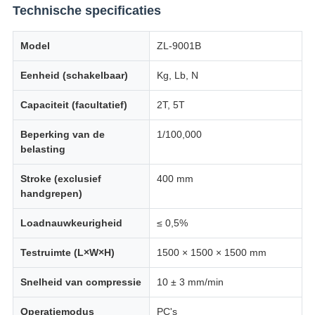
Technische specificaties
Model
ZL-9001B
Eenheid (schakelbaar)
Kg, Lb, N
Capaciteit (facultatief)
2T, 5T
Beperking van de
1/100,000
belasting
Stroke (exclusief
400 mm
handgrepen)
Loadnauwkeurigheid
≤ 0,5%
Testruimte (L×W×H)
1500 × 1500 × 1500 mm
Snelheid van compressie
10 ± 3 mm/min
Operatiemodus
PC's