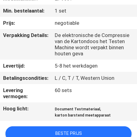
KWALITEITSCONTROLE
Min. bestelaantal:
1 set
CONTACTEER
Prijs:
negotiable
ONS
Verpakking Details:
De elektronische de Compressie
van de Kartondoos het Testen
Machine wordt verpakt binnen
NIEUWS
houten geva
Levertijd:
5-8 het werkdagen
VERZOEK
Betalingscondities:
L / C, T / T, Western Union
OM EEN
Levering
60 sets
CITAAT
vermogen:
Hoog licht:
,
Document Testmateriaal
VR
karton barstend meetapparaat
SHOW
BESTE PRIJS