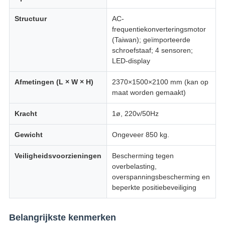
Structuur
AC-
frequentiekonverteringsmotor
(Taiwan); geïmporteerde
schroefstaaf; 4 sensoren;
LED-display
Afmetingen (L × W × H)
2370×1500×2100 mm (kan op
maat worden gemaakt)
Kracht
1ø, 220v/50Hz
Gewicht
Ongeveer 850 kg.
Veiligheidsvoorzieningen
Bescherming tegen
overbelasting,
overspanningsbescherming en
beperkte positiebeveiliging
Belangrijkste kenmerken