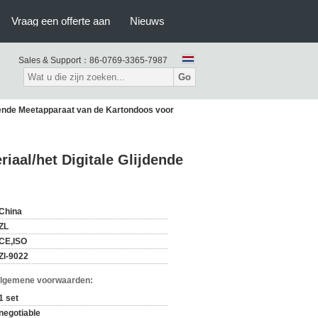
Vraag een offerte aan
Nieuws
Sales & Support：
86-0769-3365-7987
Go
jdende Meetapparaat van de Kartondoos voor
iaal/het Digitale Glijdende
China
ZL
CE,ISO
Zl-9022
Algemene voorwaarden:
1 set
negotiable