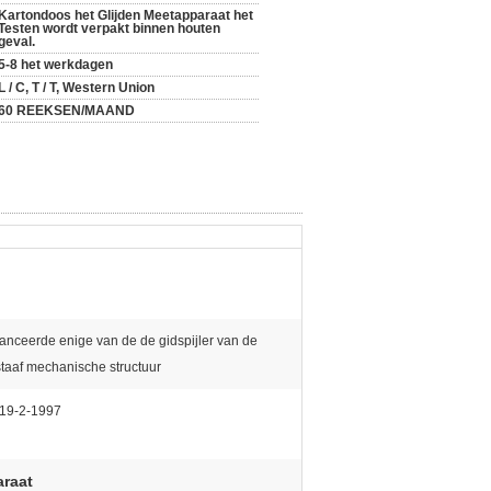
Kartondoos het Glijden Meetapparaat het
Testen wordt verpakt binnen houten
geval.
5-8 het werkdagen
L / C, T / T, Western Union
60 REEKSEN/MAAND
anceerde enige van de de gidspijler van de
staaf mechanische structuur
19-2-1997
araat