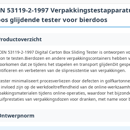
N 53119-2-1997 Verpakkingstestapparatu
os glijdende tester voor bierdoos
Productoverzicht
DIN 53119-2-1997 Digital Carton Box Sliding Tester is ontworpen v
ton te testen.Bierdozen en andere verpakkingscontainers hebben 
voorkomen dat ze tijdens het stapelen en transport glijdenDit gespe
ntificeren en verbeteren van de slipresistentie van verpakkingen.
tester minimaliseert procesverliezen door defecten in golfkartonn
 invloed zijn op de werkdoeltreffendheid van de online-werkzaamh
pakkingsmaterialen tijdens online-operaties, waardoor het bijzonde
uifprestaties van verpakkingsdozen voor dranken, met name voor 
Ontwerpnorm