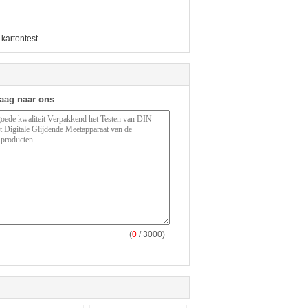
kartontest
raag naar ons
(
0
/ 3000)