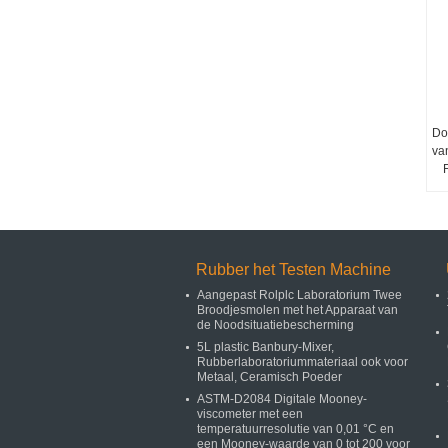
Do
va
F
Rubber het Testen Machine
Aangepast Rolplc Laboratorium Twee
Broodjesmolen met het Apparaat van
de Noodsituatiebescherming
5L plastic Banbury-Mixer,
Rubberlaboratoriummateriaal ook voor
Metaal, Ceramisch Poeder
ASTM-D2084 Digitale Mooney-
viscometer met een
temperatuurresolutie van 0,01 °C en
een Mooney-waarde van 0 tot 200 voor