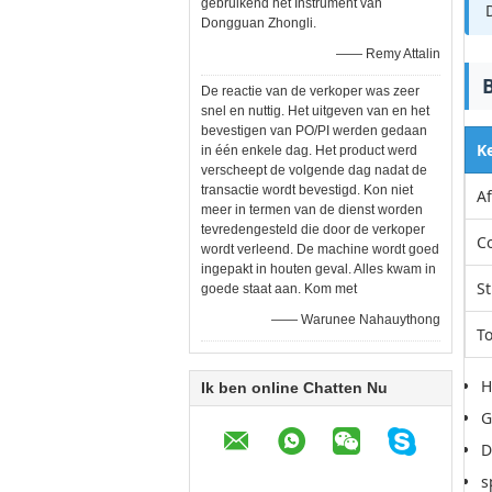
gebruikend het Instrument van
Dongguan Zhongli.
—— Remy Attalin
De reactie van de verkoper was zeer
snel en nuttig. Het uitgeven van en het
bevestigen van PO/PI werden gedaan
K
in één enkele dag. Het product werd
verscheept de volgende dag nadat de
transactie wordt bevestigd. Kon niet
A
meer in termen van de dienst worden
tevredengesteld die door de verkoper
C
wordt verleend. De machine wordt goed
ingepakt in houten geval. Alles kwam in
S
goede staat aan. Kom met
—— Warunee Nahauythong
T
H
Ik ben online Chatten Nu
G
D
s