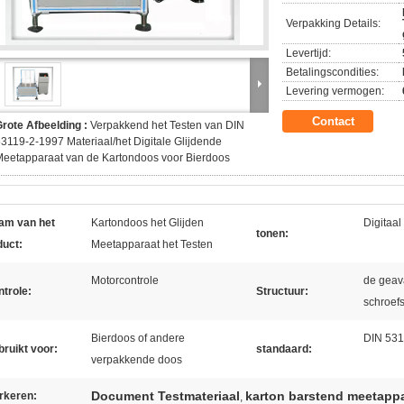
Verpakking Details:
Levertijd:
Betalingscondities:
Levering vermogen:
Contact
rote Afbeelding :
Verpakkend het Testen van DIN
3119-2-1997 Materiaal/het Digitale Glijdende
eetapparaat van de Kartondoos voor Bierdoos
am van het
Kartondoos het Glijden
Digitaal
tonen:
duct:
Meetapparaat het Testen
Motorcontrole
de geav
trole:
Structuur:
schroef
Bierdoos of andere
DIN 531
ruikt voor:
standaard:
verpakkende doos
Document Testmateriaal
karton barstend meetapp
rkeren:
,