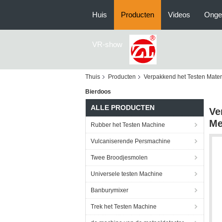
Huis
Producten
Videos
Onge
VR-show
Thuis
Producten
Verpakkend het Testen Mater
Bierdoos
ALLE PRODUCTEN
Ve
Me
Rubber het Testen Machine
Vulcaniserende Persmachine
Twee Broodjesmolen
Universele testen Machine
Banburymixer
Trek het Testen Machine