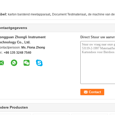
,
,
abel:
karton barstend meetapparaat
Document Testmateriaal
de machine van de 
ontactgegevens
ongguan Zhongli Instrument
Direct Stuur uw aanv
echnology Co., Ltd.
ontactpersoon:
Ms. Fiona Zhong
l.:
+86 135 3248 7540
ndere Producten