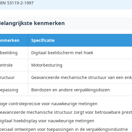
DIN 53119-2-1997
Belangrijkste kenmerken
enmerken
Specificatie
fbeelding
Digitaal beeldscherm met hoek
ontrole
Motorbesturing
tructuur
Geavanceerde mechanische structuur van een enkele
oepassing
Bierdozen en andere verpakkingsdozen
oge controleprecisie voor nauwkeurige metingen
eavanceerde mechanische structuur zorgt voor betrouwbare prest
igitaal hoekdisplay voor nauwkeurige metingen
peciaal ontworpen voor toepassingen in de verpakkingsindustrie