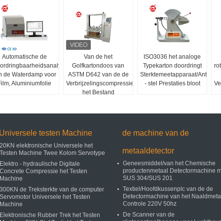
Automatische de
Van de het
ISO3036 het analoge
ordringbaarheidsanalysator
Golfkartondoos van
Typekarton doordringt
ro
n de Waterdamp voor
ASTM D642 van de de
Sterktemeetapparaat/Anti
ilm, Aluminiumfolie
Verbrijzelingscompressie
- stel Prestaties bloot
Ve
het Bestand
Meetapparaat
Universele testen Machine
de machine van de
20KN elektronische Universele het
metaaldetector
Testen Machine Twee Kolom Servotype
Geneesmiddel/van het Chemische
Elektro - hydraulische Digitale
productenmetaal Detectormachine m
Concrete Compressie het Testen
SUS 304/SUS 201
Machine
Textiel/Hoofdkussenplc van de de
300KN de Treksterkte van de computer
Detectormachine van het Naaldmeta
Servomotor Universele het Testen
Controle 220V 50hz
Machine
De Scanner van de
Elektronische Rubber Trek het Testen