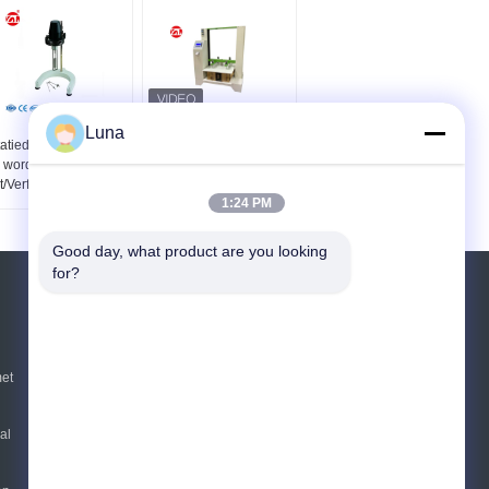
Ndj-1
Van de het Kartondoos
Luna
tatiedieViscositeitsmeter
van ISO 12048 IBC de
wordt gebruikt om
Compressieverpakking
t/Verf/Inkt/Voedsel/Drugs
het Testen Materiaal
1:24 PM
te meten
Good day, what product are you looking 
for?
Vraag een offerte aan
Verzend
et
sgs
al
E-Mail
Sitemap
|
Mobiele site