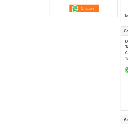
l
C
D
T
C
Te
A