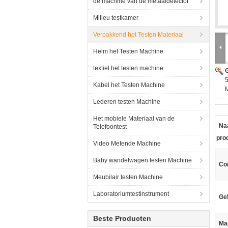
de machine van de metaaldetector
Milieu testkamer
Verpakkend het Testen Materiaal
Helm het Testen Machine
textiel het testen machine
G
5
Kabel het Testen Machine
M
Lederen testen Machine
Het mobiele Materiaal van de
Na
Telefoontest
pro
Video Metende Machine
Baby wandelwagen testen Machine
Con
Meubilair testen Machine
Laboratoriumtestinstrument
Geb
Beste Producten
Ma