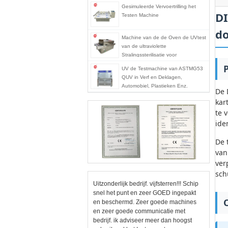
Gesimuleerde Vervoertrilling het
DI
Testen Machine
do
Machine van de de Oven de UVtest
van de ultraviolette
Stralingssterilisatie voor
Gezichtsmaskers,
UV de Testmachine van ASTMG53
UVsterilisatormachine
QUV in Verf en Deklagen,
Automobiel, Plastieken Enz.
De 
kar
te 
ide
De 
van
ver
sch
Uitzonderlijk bedrijf. vijfsterren!!! Schip
snel het punt en zeer GOED ingepakt
en beschermd. Zeer goede machines
en zeer goede communicatie met
bedrijf. ik adviseer meer dan hoogst