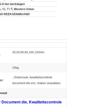
5-8 het werkdagen
L / C, T / T, Western Union
60 REEKSEN/MAAND
30,50,60,80,100,150mm
:
25kg
, Onderzoek, kwaliteitscontrole
or:
document die enz. maken verpakken.
araat
r Document die, Kwaliteitscontrole