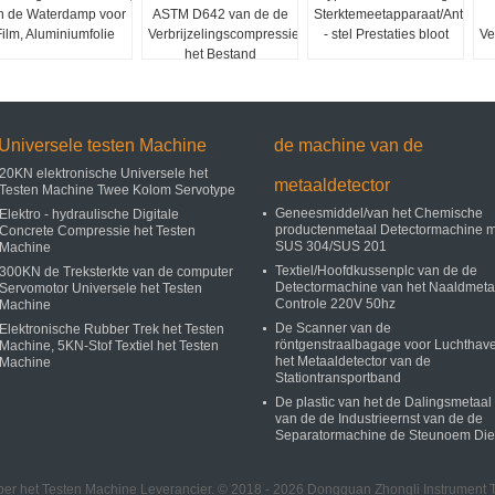
n de Waterdamp voor
ASTM D642 van de de
Sterktemeetapparaat/Anti
ilm, Aluminiumfolie
Verbrijzelingscompressie
- stel Prestaties bloot
Ve
het Bestand
Meetapparaat
Universele testen Machine
de machine van de
20KN elektronische Universele het
metaaldetector
Testen Machine Twee Kolom Servotype
Geneesmiddel/van het Chemische
Elektro - hydraulische Digitale
productenmetaal Detectormachine m
Concrete Compressie het Testen
SUS 304/SUS 201
Machine
Textiel/Hoofdkussenplc van de de
300KN de Treksterkte van de computer
Detectormachine van het Naaldmeta
Servomotor Universele het Testen
Controle 220V 50hz
Machine
De Scanner van de
Elektronische Rubber Trek het Testen
röntgenstraalbagage voor Luchthav
Machine, 5KN-Stof Textiel het Testen
het Metaaldetector van de
Machine
Stationtransportband
De plastic van het de Dalingsmetaal
van de de Industrieernst van de de
Separatormachine de Steunoem Die
er het Testen Machine Leverancier. © 2018 - 2026 Dongguan Zhongli Instrument Te