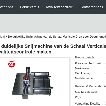
veer ons
Fabrieksreis
Kwaliteitscontrole
Contacteer ons
iaal
De duidelijke Snijmachine van de Schaal Verticale Druk voor Document d
 duidelijke Snijmachine van de Schaal Vertical
aliteitscontrole maken
Productdetails:
Plaats van herkomst:
Merknaam:
Certificering:
Modelnummer:
Betalen & Verzenden 
Min. bestelaantal:
Prijs:
Verpakking Details: