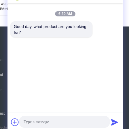
wordt gebruikt om
Compressieverpakking
t/Verf/Inkt/Voedsel/Drugs
het Testen Materiaal
6:30 AM
te meten
Good day, what product are you looking 
for?
Vraag een offerte aan
Verzend
et
sgs
al
E-Mail
Sitemap
|
Mobiele site
en,
nst
chnology Co., Ltd.. All Rights Reserved.