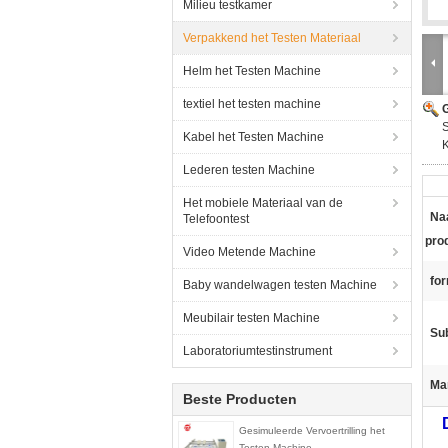
Milieu testkamer
Verpakkend het Testen Materiaal
Helm het Testen Machine
textiel het testen machine
G
S
Kabel het Testen Machine
K
Lederen testen Machine
Het mobiele Materiaal van de
Na
Telefoontest
pro
Video Metende Machine
fo
Baby wandelwagen testen Machine
Meubilair testen Machine
Sub
Laboratoriumtestinstrument
Ma
Beste Producten
Gesimuleerde Vervoertrilling het
Testen Machine