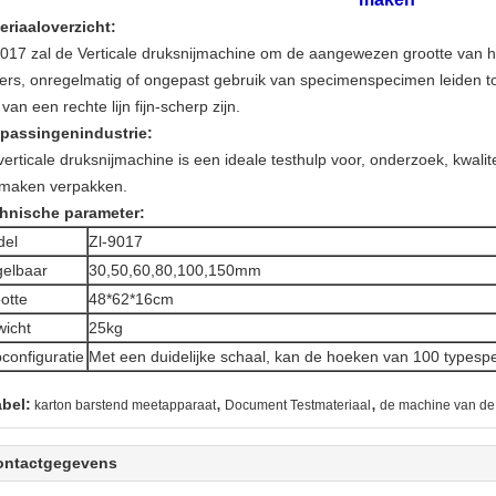
eriaaloverzicht:
9017 zal de Verticale druksnijmachine om de aangewezen grootte van het
ers, onregelmatig of ongepast gebruik van specimenspecimen leiden tot 
van een rechte lijn fijn-scherp zijn.
passingenindustrie:
verticale druksnijmachine is een ideale testhulp voor, onderzoek, kwali
 maken verpakken.
hnische parameter:
del
Zl-9017
elbaar
30,50,60,80,100,150mm
otte
48*62*16cm
icht
25kg
configuratie
Met een duidelijke schaal, kan de hoeken van 100 type
,
,
abel:
karton barstend meetapparaat
Document Testmateriaal
de machine van de 
ontactgegevens