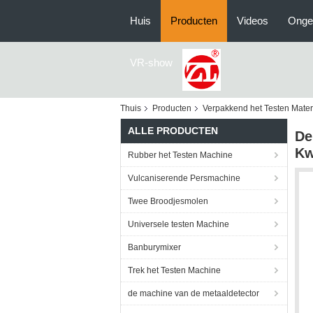
Huis
Producten
Videos
Onge
VR-show
Thuis
Producten
Verpakkend het Testen Mater
ALLE PRODUCTEN
De
Kw
Rubber het Testen Machine
Vulcaniserende Persmachine
Twee Broodjesmolen
Universele testen Machine
Banburymixer
Trek het Testen Machine
de machine van de metaaldetector