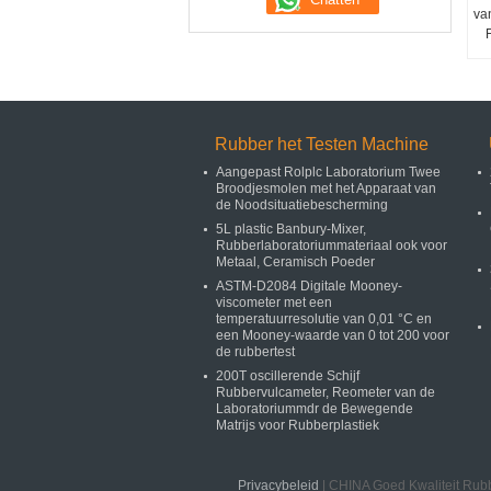
va
F
Rubber het Testen Machine
Aangepast Rolplc Laboratorium Twee
Broodjesmolen met het Apparaat van
de Noodsituatiebescherming
5L plastic Banbury-Mixer,
Rubberlaboratoriummateriaal ook voor
Metaal, Ceramisch Poeder
ASTM-D2084 Digitale Mooney-
viscometer met een
temperatuurresolutie van 0,01 °C en
een Mooney-waarde van 0 tot 200 voor
de rubbertest
200T oscillerende Schijf
Rubbervulcameter, Reometer van de
Laboratoriummdr de Bewegende
Matrijs voor Rubberplastiek
Privacybeleid
| CHINA Goed Kwaliteit Rubb