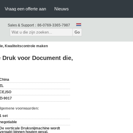
Vraag een offerte aan
Nieuws
Sales & Support：
86-0769-3365-7987
Go
ie, Kwaliteitscontrole maken
e Druk voor Document die,
China
ZL
CE,ISO
Zl-9017
Algemene voorwaarden:
1 set
negotiable
De verticale Druksnijmachine wordt
verpakt binnen houten geval.