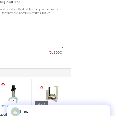
raag naar ons
(
0
/ 3000)
Ndj-1
Van de het Kartondoos
Luna
tatiedieViscositeitsmeter
van ISO 12048 IBC de