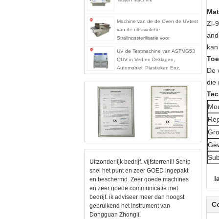
Mat
Machine van de de Oven de UVtest
Zl-
van de ultraviolette
and
Stralingssterilisatie voor
kan 
Gezichtsmaskers,
UV de Testmachine van ASTMG53
UVsterilisatormachine
Toe
QUV in Verf en Deklagen,
Automobiel, Plastieken Enz.
De 
die
Tec
Mo
Reg
Gro
Gew
Sub
Uitzonderlijk bedrijf. vijfsterren!!! Schip
snel het punt en zeer GOED ingepakt
l
en beschermd. Zeer goede machines
en zeer goede communicatie met
bedrijf. ik adviseer meer dan hoogst
C
gebruikend het Instrument van
Dongguan Zhongli.