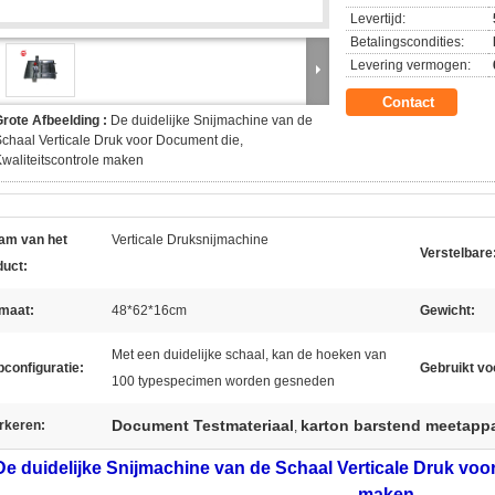
Levertijd:
Betalingscondities:
Levering vermogen:
Contact
rote Afbeelding :
De duidelijke Snijmachine van de
chaal Verticale Druk voor Document die,
waliteitscontrole maken
am van het
Verticale Druksnijmachine
Verstelbare
duct:
rmaat:
48*62*16cm
Gewicht:
Met een duidelijke schaal, kan de hoeken van
configuratie:
Gebruikt vo
100 typespecimen worden gesneden
Document Testmateriaal
karton barstend meetapp
rkeren:
,
De duidelijke Snijmachine van de Schaal Verticale Druk voo
maken