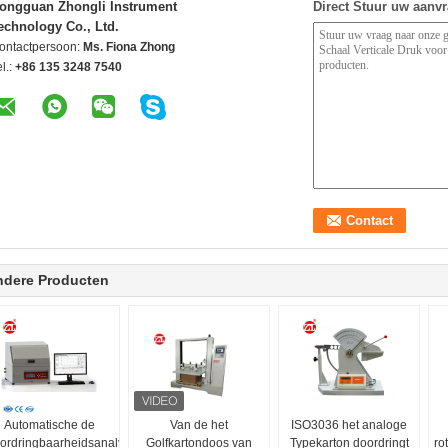
ongguan Zhongli Instrument
Direct Stuur uw aanv
echnology Co., Ltd.
ontactpersoon:
Ms. Fiona Zhong
l.:
+86 135 3248 7540
ndere Producten
Automatische de
Van de het
ISO3036 het analoge
ordringbaarheidsanalysator
Golfkartondoos van
Typekarton doordringt
ro