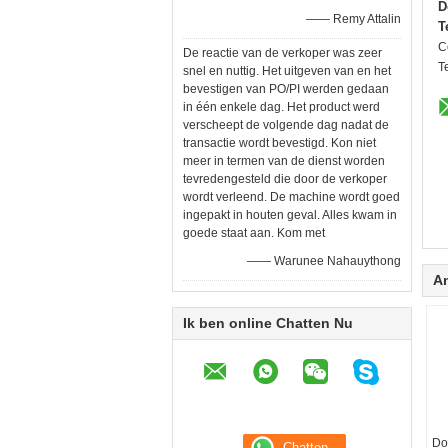
D
—— Remy Attalin
T
C
De reactie van de verkoper was zeer
Te
snel en nuttig. Het uitgeven van en het
bevestigen van PO/PI werden gedaan
in één enkele dag. Het product werd
verscheept de volgende dag nadat de
transactie wordt bevestigd. Kon niet
meer in termen van de dienst worden
tevredengesteld die door de verkoper
wordt verleend. De machine wordt goed
ingepakt in houten geval. Alles kwam in
goede staat aan. Kom met
—— Warunee Nahauythong
A
Ik ben online Chatten Nu
Do