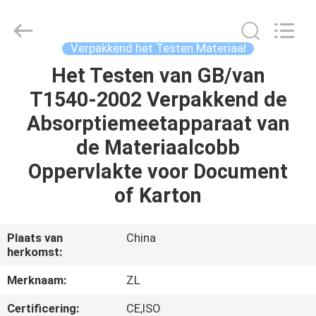
Dongguan
Zhongli
Instrument
Technology
Co.,
Verpakkend het Testen Materiaal
Ltd..
All
Rights
Het Testen van GB/van
HUIS
Reserved.
T1540-2002 Verpakkend de
PRODUCTEN
Absorptiemeetapparaat van
de Materiaalcobb
VIDEOS
Oppervlakte voor Document
of Karton
ONGEVEER
ONS
Plaats van
China
herkomst:
FABRIEKSREIS
Merknaam:
ZL
Certificering:
CE,ISO