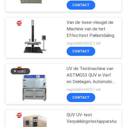
CONTACT
Van de twee-vleugel de
Machine van de het
Effecttest Pakketdaling
negotiable MOQ:1 set
CONTACT
UV de Testmachine van
ASTMG53 QUV in Verf
en Deklagen, Automobiel,
Plastieken Enz.
negotiable MOQ:1 set
CONTACT
QUV UV-test
Verpakkingstestapparatuur