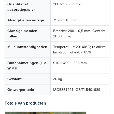
Quantitatief
200 tot 250 g/m2
absorptiepapier
Absorptiepercentage
75 mm/10 min
Glanzige metalen
Breedte: 200 ± 0,5 mm; Gewicht:
rollen
10 ± 0,5 kg
Milieuomstandigheden
Temperatuur: 20~40°C; relatieve
luchtvochtigheid: < 85%
Buitenafmetingen (L ×
510 × 400 × 365 mm
W × H)
Gewicht
30 kg
Ontwerpcriteria
ISO5351991; GB/T15401989
Foto's van producten