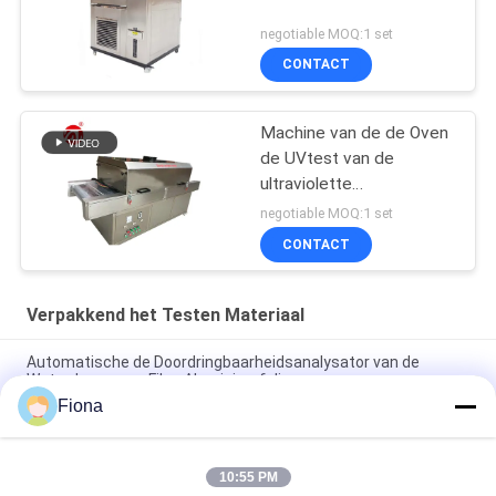
negotiable MOQ:1 set
CONTACT
Machine van de de Oven
de UVtest van de
ultraviolette
Stralingssterilisatie voor
negotiable MOQ:1 set
Gezichtsmaskers,
CONTACT
UVsterilisatormachine
Verpakkend het Testen Materiaal
Automatische de Doordringbaarheidsanalysator van de
Waterdamp voor Film, Aluminiumfolie
Fiona
Van de het Golfkartondoos van ASTM D642 van de de
Verbrijzelingscompressie het Bestand Meetapparaat
10:55 PM
ISO3036 het analoge Typekarton doordringt