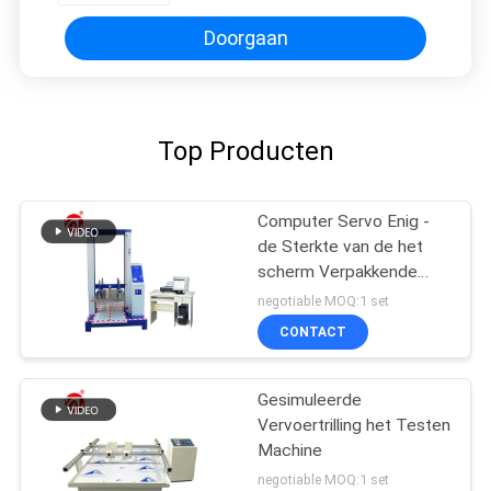
Document of Karton
Doorgaan
Top Producten
Computer Servo Enig -
de Sterkte van de het
scherm Verpakkende
Compressie het Testen
negotiable MOQ:1 set
Machine
CONTACT
Gesimuleerde
Vervoertrilling het Testen
Machine
negotiable MOQ:1 set