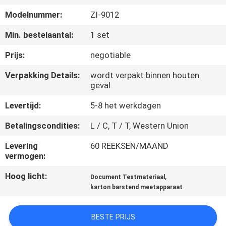
KWALITEITSCONTROLE
Modelnummer:
Zl-9012
CONTACTEER
Min. bestelaantal:
1 set
ONS
Prijs:
negotiable
Verpakking Details:
wordt verpakt binnen houten
NIEUWS
geval.
Levertijd:
5-8 het werkdagen
VERZOEK
Betalingscondities:
L / C, T / T, Western Union
OM EEN
Levering
60 REEKSEN/MAAND
CITAAT
vermogen:
Hoog licht:
,
Document Testmateriaal
VR
karton barstend meetapparaat
SHOW
BESTE PRIJS