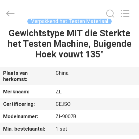
Dongguan
Zhongli
Instrument
Technology
Co.,
Verpakkend het Testen Materiaal
Ltd..
All
Rights
Gewichtstype MIT die Sterkte
HUIS
Reserved.
het Testen Machine, Buigende
PRODUCTEN
Hoek vouwt 135°
VIDEOS
Plaats van
China
herkomst:
ONGEVEER
Merknaam:
ZL
ONS
Certificering:
CE,ISO
Modelnummer:
Zl-9007B
FABRIEKSREIS
Min. bestelaantal:
1 set