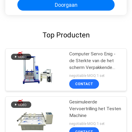
Doorgaan
Top Producten
Computer Servo Enig -
de Sterkte van de het
scherm Verpakkende
Compressie het Testen
negotiable MOQ:1 set
Machine
CONTACT
Gesimuleerde
Vervoertrilling het Testen
Machine
negotiable MOQ:1 set
CONTACT