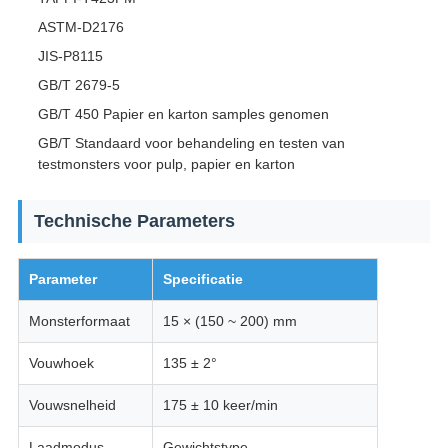
ASTM-D2176
JIS-P8115
GB/T 2679-5
GB/T 450 Papier en karton samples genomen
GB/T Standaard voor behandeling en testen van
testmonsters voor pulp, papier en karton
Technische Parameters
Parameter
Specificatie
Monsterformaat
15 × (150 ~ 200) mm
Vouwhoek
135 ± 2°
Vouwsnelheid
175 ± 10 keer/min
Laadmodus
Gewichtstype