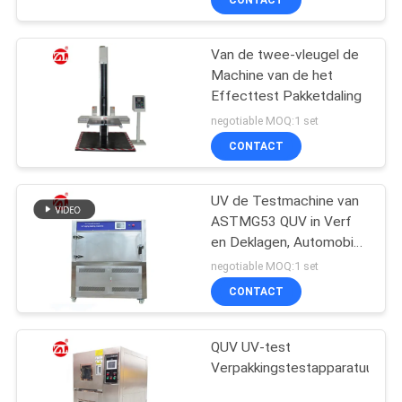
Van de twee-vleugel de
Machine van de het
Effecttest Pakketdaling
negotiable MOQ:1 set
CONTACT
UV de Testmachine van
ASTMG53 QUV in Verf
en Deklagen, Automobiel,
Plastieken Enz.
negotiable MOQ:1 set
CONTACT
QUV UV-test
Verpakkingstestapparatuur