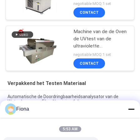
negotiable MOQ:1 set
CONTACT
Machine van de de Oven
de UVtest van de
ultraviolette
Stralingssterilisatie voor
negotiable MOQ:1 set
Gezichtsmaskers,
CONTACT
UVsterilisatormachine
Verpakkend het Testen Materiaal
Automatische de Doordringbaarheidsanalysator van de
Waterdamp voor Film, Aluminiumfolie
Fiona
Van de het Golfkartondoos van ASTM D642 van de de
Verbrijzelingscompressie het Bestand Meetapparaat
5:53 AM
ISO3036 het analoge Typekarton doordringt
Sterktemeetapparaat/Anti - stel Prestaties bloot