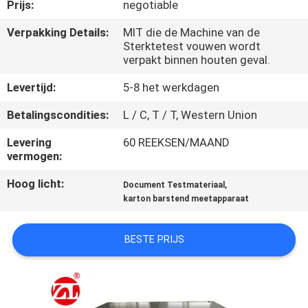
KWALITEITSCONTROLE
Prijs:
negotiable
Verpakking Details:
MIT die de Machine van de
Sterktetest vouwen wordt
CONTACTEER
verpakt binnen houten geval.
ONS
Levertijd:
5-8 het werkdagen
NIEUWS
Betalingscondities:
L / C, T / T, Western Union
Levering
60 REEKSEN/MAAND
vermogen:
VERZOEK
OM EEN
Hoog licht:
,
Document Testmateriaal
karton barstend meetapparaat
CITAAT
BESTE PRIJS
VR
SHOW