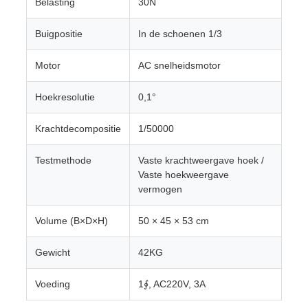
Belasting
30N
Buigpositie
In de schoenen 1/3
Motor
AC snelheidsmotor
Hoekresolutie
0,1°
Krachtdecompositie
1/50000
Testmethode
Vaste krachtweergave hoek /
Vaste hoekweergave
vermogen
Volume (B×D×H)
50 × 45 × 53 cm
Gewicht
42KG
Voeding
1∮, AC220V, 3A