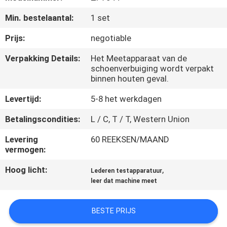
KWALITEITSCONTROLE
Min. bestelaantal:
1 set
CONTACTEER
Prijs:
negotiable
ONS
Verpakking Details:
Het Meetapparaat van de
schoenverbuiging wordt verpakt
binnen houten geval.
NIEUWS
Levertijd:
5-8 het werkdagen
VERZOEK
Betalingscondities:
L / C, T / T, Western Union
OM EEN
Levering
60 REEKSEN/MAAND
vermogen:
CITAAT
Hoog licht:
,
Lederen testapparatuur
leer dat machine meet
VR
SHOW
BESTE PRIJS