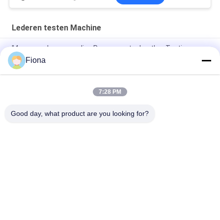
Lederen testen Machine
"4 groepen hoogwaardige Permeameter Leather Testing
Machine voor Raw Material Uppers, 6 Digit Display LCD"
Fiona
"LCD-testmachine voor flexiometerleer van topkwaliteit"
7:28 PM
"SATRA TM171 topkwaliteit Flexing Leather Dynamic
Waterproof Penetration Measuring Equipment"
Good day, what product are you looking for?
populaire categorieën
Alle
Rubber Het Testen 
Vulcaniserende 
Machine
Persmachine
Twee 
Universele Testen 
Broodjesmolen
Machine
Trek Het Testen 