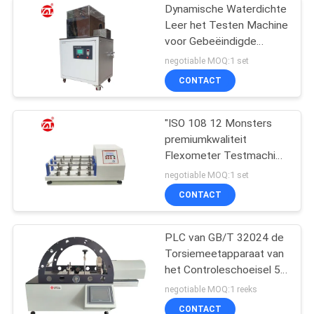
Dynamische Waterdichte
Leer het Testen Machine
voor Gebeëindigde
Leerschoenen ENGELSE
negotiable MOQ:1 set
ISO 20344
CONTACT
"ISO 108 12 Monsters
premiumkwaliteit
Flexometer Testmachine
voor Stof / Leer""
negotiable MOQ:1 set
CONTACT
PLC van GB/T 32024 de
Torsiemeetapparaat van
het Controleschoeisel 50
NM Capaciteits
negotiable MOQ:1 reeks
CONTACT