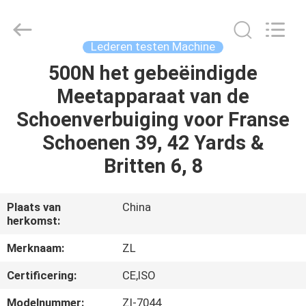
Dongguan
Zhongli
Instrument
Technology
Co.,
Lederen testen Machine
Ltd..
All
Rights
500N het gebeëindigde
HUIS
Reserved.
Meetapparaat van de
PRODUCTEN
Schoenverbuiging voor Franse
Schoenen 39, 42 Yards &
VIDEOS
Britten 6, 8
ONGEVEER
Plaats van
China
herkomst:
ONS
Merknaam:
ZL
FABRIEKSREIS
Certificering:
CE,ISO
Modelnummer:
Zl-7044