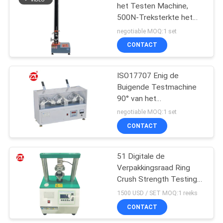
het Testen Machine,
500N-Treksterkte het
Testen Materiaal
negotiable MOQ:1 set
CONTACT
ISO17707 Enig de
Buigende Testmachine
90° van het
veiligheidsschoeisel
negotiable MOQ:1 set
Buigend het Testen
CONTACT
Materiaal
51 Digitale de
Verpakkingsraad Ring
Crush Strength Testing
Equipment van kg
1500 USD / SET MOQ:1 reeks
CONTACT