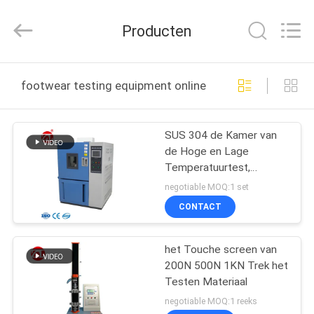
Dongguan
Zhongli
Instrument
Producten
Technology
Co.,
Ltd..
All
Rights
HUIS
Reserved.
footwear testing equipment online fabricage
PRODUCTEN
SUS 304 de Kamer van
de Hoge en Lage
VIDEOS
Temperatuurtest,
Milieutestmateriaal
negotiable MOQ:1 set
ONGEVEER
CONTACT
ONS
het Touche screen van
200N 500N 1KN Trek het
FABRIEKSREIS
Testen Materiaal
negotiable MOQ:1 reeks