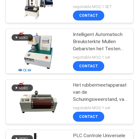
SITEMAP
Equipment 20KN
negotiable MOQ:1 SET
CONTACT
PRIVACY
POLICY
Intelligent Automatisch
Breuksterkte Mullen
Gebarsten het Testen
Materiaal voor Karton
negotiable MOQ:1 set
CONTACT
Het rubbermeetapparaat
van de
Schuringsweerstand, van
de de Materialenwrijving
negotiable MOQ:1 set
van AT150 DIN Rubber
CONTACT
de Testmateriaal
PLC Controle Universele