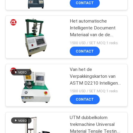
KWALITEITSCONTROLE
CONTACT
CONTACTEER
Het automatische
Intelligente Document
ONS
Materiaal van de de
Sterktetest van de
1500 USD / SET MOQ:1 reeks
Kartonbreuk
NIEUWS
CONTACT
VERZOEK
Van het de
Verpakkingskarton van
OM EEN
ASTM D2210 Intelligent
CITAAT
de Breuksterkte het
1500 USD / SET MOQ:1 reeks
Testen Materiaal
CONTACT
VR
SHOW
UTM dubbelkolom
trekmachine Universal
Material Tensile Testing