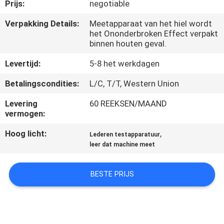
KWALITEITSCONTROLE
Prijs:
negotiable
Verpakking Details:
Meetapparaat van het hiel wordt
het Ononderbroken Effect verpakt
CONTACTEER
binnen houten geval.
ONS
Levertijd:
5-8 het werkdagen
NIEUWS
Betalingscondities:
L/C, T/T, Western Union
Levering
60 REEKSEN/MAAND
vermogen:
VERZOEK
OM EEN
Hoog licht:
,
Lederen testapparatuur
leer dat machine meet
CITAAT
BESTE PRIJS
VR
SHOW