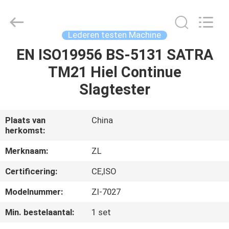
Dongguan
Zhongli
Instrument
Technology
Co.,
Lederen testen Machine
Ltd..
All
Rights
EN ISO19956 BS-5131 SATRA
HUIS
Reserved.
TM21 Hiel Continue
PRODUCTEN
Slagtester
VIDEOS
Plaats van
China
herkomst:
ONGEVEER
Merknaam:
ZL
ONS
Certificering:
CE,ISO
Modelnummer:
Zl-7027
FABRIEKSREIS
Min. bestelaantal:
1 set