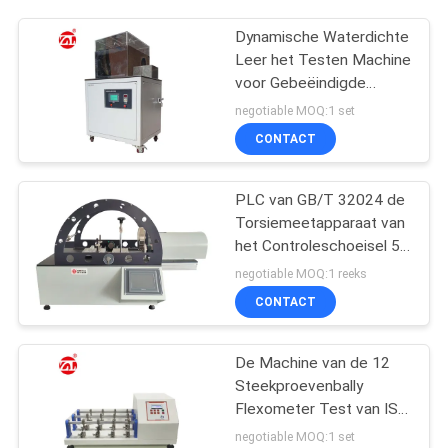
Dynamische Waterdichte
Leer het Testen Machine
voor Gebeëindigde
Leerschoenen ENGELSE
negotiable MOQ:1 set
ISO 20344
CONTACT
PLC van GB/T 32024 de
Torsiemeetapparaat van
het Controleschoeisel 50
NM Capaciteits
negotiable MOQ:1 reeks
CONTACT
De Machine van de 12
Steekproevenbally
Flexometer Test van ISO
108 voor Stof/Leer
negotiable MOQ:1 set