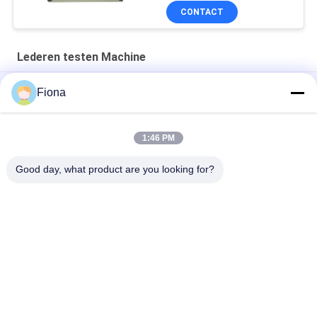
CONTACT
Lederen testen Machine
8 van het het Meetapparaattouche screen van de postt
Fiona
Martindale Schuring Vertoning 2 Tellende Methode
EN ISO19956 BS-5131 SATRA TM21 Hiel Continue Slagtester
1:46 PM
ASTM F1614 ASTM F1976 Schoenkussing prestatie tester
Good day, what product are you looking for?
populaire categorieën
Alle
Rubber Het Testen 
Vulcaniserende 
Machine
Persmachine
Twee 
Universele Testen 
Broodjesmolen
Machine