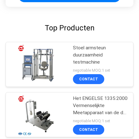
Top Producten
Stoel armsteun
duurzaamheid
testmachine
negotiable MOQ:1 set
CONTACT
Het ENGELSE 1335:2000
Vermenselijkte
Meetapparaat van de de
Stoel Achter
negotiable MOQ:1 set
Achterwaartse
CONTACT
Duurzaamheid van de