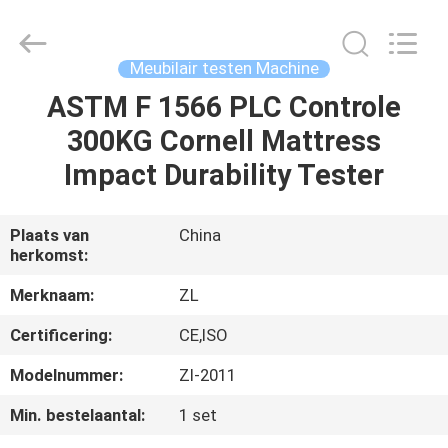
Dongguan
Zhongli
Instrument
Technology
Co.,
Meubilair testen Machine
Ltd..
All
Rights
ASTM F 1566 PLC Controle
HUIS
Reserved.
300KG Cornell Mattress
PRODUCTEN
Impact Durability Tester
VIDEOS
Plaats van
China
herkomst:
ONGEVEER
Merknaam:
ZL
ONS
Certificering:
CE,ISO
Modelnummer:
Zl-2011
FABRIEKSREIS
Min. bestelaantal:
1 set