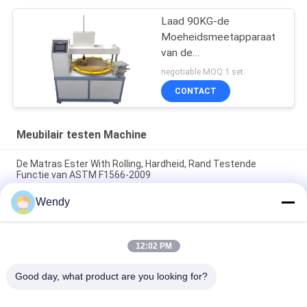
Verrichtingscontrole
Laad 90KG-de
Moeheidsmeetapparaat
van de
Gietmachineschuring, het
negotiable MOQ:1 set
Meetapparaat van de de
CONTACT
Gietmachinemethode
van de Vloeroppervlakte
Meubilair testen Machine
De Matras Ester With Rolling, Hardheid, Rand Testende
Functie van ASTM F1566-2009
Wendy
PLC van de de Wartelduurzaamheid van de Controlestoel het
de Testinstrument, Geen Effect, simuleert echt
Het Meubilair van QB/T 1952,1 het Testen
12:02 PM
Machinebank/Kracht van de de Armsteunlading van het
Duurzaamheids de Uitvoerige Meetapparaat 250N
Good day, what product are you looking for?
populaire categorieën
Alle