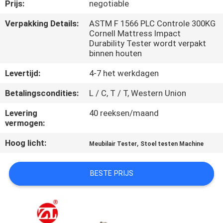
KWALITEITSCONTROLE
Prijs:
negotiable
Verpakking Details:
ASTM F 1566 PLC Controle 300KG
Cornell Mattress Impact
CONTACTEER
Durability Tester wordt verpakt
ONS
binnen houten
Levertijd:
4-7 het werkdagen
NIEUWS
Betalingscondities:
L / C, T / T, Western Union
Levering
40 reeksen/maand
VERZOEK
vermogen:
OM EEN
Hoog licht:
,
Meubilair Tester
Stoel testen Machine
CITAAT
BESTE PRIJS
VR
SHOW