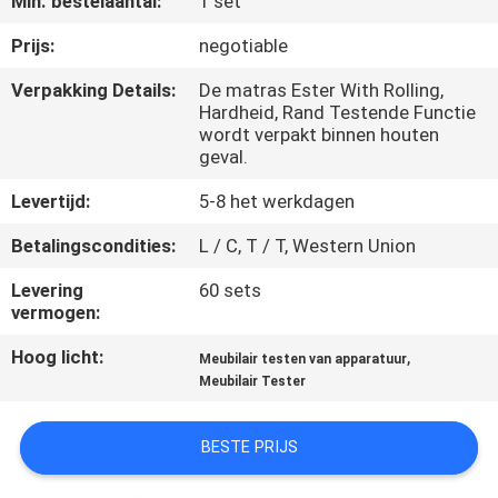
Min. bestelaantal:
1 set
KWALITEITSCONTROLE
Prijs:
negotiable
CONTACTEER
Verpakking Details:
De matras Ester With Rolling,
Hardheid, Rand Testende Functie
ONS
wordt verpakt binnen houten
geval.
NIEUWS
Levertijd:
5-8 het werkdagen
Betalingscondities:
L / C, T / T, Western Union
VERZOEK
Levering
60 sets
OM EEN
vermogen:
CITAAT
Hoog licht:
,
Meubilair testen van apparatuur
Meubilair Tester
VR
SHOW
BESTE PRIJS