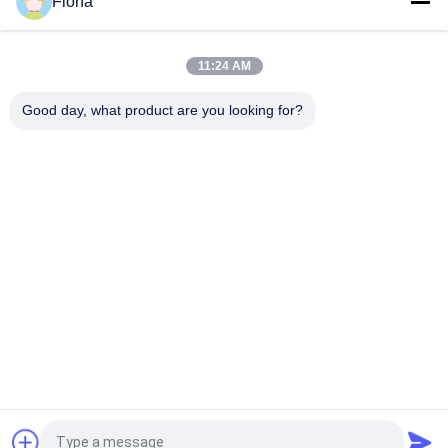
Fiona
PLC van de de Wartelduurzaamheid van de Controlestoel het
de Testinstrument, Geen Effect, simuleert echt
Het Meubilair van QB/T 1952,1 het Testen
11:24 AM
Machinebank/Kracht van de de Armsteunlading van het
Duurzaamheids de Uitvoerige Meetapparaat 250N
Good day, what product are you looking for?
populaire categorieën
Alle
Rubber Het Testen 
Vulcaniserende 
Machine
Persmachine
Twee 
Universele Testen 
Broodjesmolen
Machine
Trek Het Testen 
Banburymixer
Machine
De Machine Van De 
Milieu Testkamer
Metaaldetector