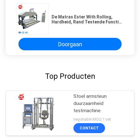
De Matras Ester With Rolling,
Hardheid, Rand Testende Functie
van ASTM F1566-2009
Doorgaan
Top Producten
Stoel armsteun
duurzaamheid
testmachine
negotiable MOQ:1 set
CONTACT