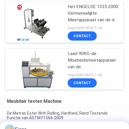
Het ENGELSE 1335:2000
Vermenselijkte
Meetapparaat van de de
Stoel Achter
negotiable MOQ:1 set
Achterwaartse
CONTACT
Duurzaamheid van de
Verrichtingscontrole
Laad 90KG-de
Moeheidsmeetapparaat
van de
Gietmachineschuring, het
negotiable MOQ:1 set
Meetapparaat van de de
CONTACT
Gietmachinemethode
van de Vloeroppervlakte
Meubilair testen Machine
De Matras Ester With Rolling, Hardheid, Rand Testende
Functie van ASTM F1566-2009