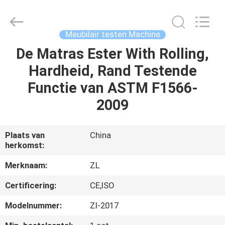
Dongguan
Zhongli
Instrument
Technology
Co.,
Meubilair testen Machine
Ltd..
All
Rights
De Matras Ester With Rolling,
HUIS
Reserved.
Hardheid, Rand Testende
PRODUCTEN
Functie van ASTM F1566-
2009
VIDEOS
Plaats van
China
herkomst:
ONGEVEER
ONS
Merknaam:
ZL
Certificering:
CE,ISO
FABRIEKSREIS
Modelnummer:
Zl-2017