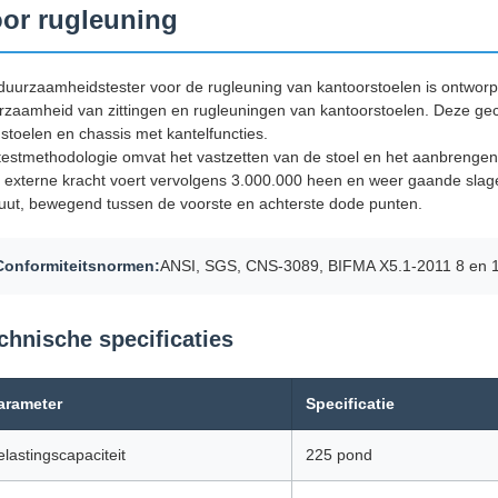
or rugleuning
duurzaamheidstester voor de rugleuning van kantoorstoelen is ontworp
rzaamheid van zittingen en rugleuningen van kantoorstoelen. Deze ge
 stoelen en chassis met kantelfuncties.
testmethodologie omvat het vastzetten van de stoel en het aanbrengen 
 externe kracht voert vervolgens 3.000.000 heen en weer gaande slagen
uut, bewegend tussen de voorste en achterste dode punten.
Conformiteitsnormen:
ANSI, SGS, CNS-3089, BIFMA X5.1-2011 8 en 1
chnische specificaties
arameter
Specificatie
elastingscapaciteit
225 pond