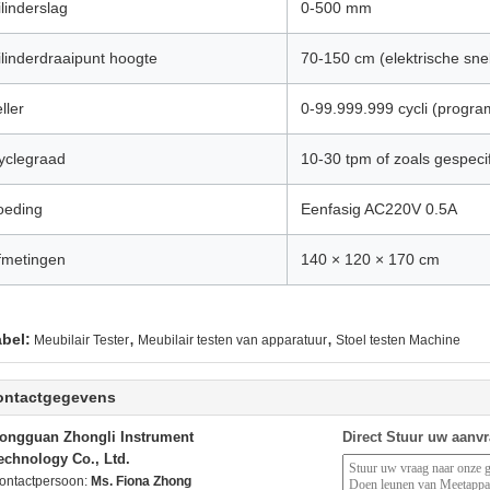
ilinderslag
0-500 mm
ilinderdraaipunt hoogte
70-150 cm (elektrische sne
ller
0-99.999.999 cycli (progr
yclegraad
10-30 tpm of zoals gespeci
oeding
Eenfasig AC220V 0.5A
fmetingen
140 × 120 × 170 cm
,
,
abel:
Meubilair Tester
Meubilair testen van apparatuur
Stoel testen Machine
ontactgegevens
ongguan Zhongli Instrument
Direct Stuur uw aanv
echnology Co., Ltd.
ontactpersoon:
Ms. Fiona Zhong