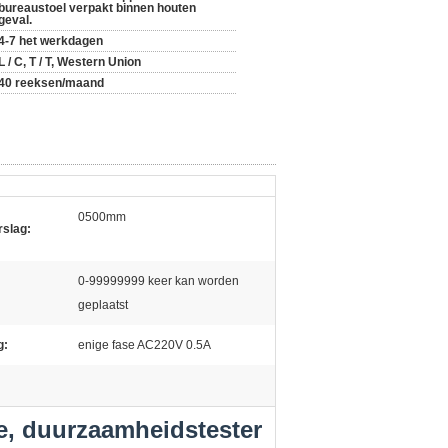
bureaustoel verpakt binnen houten
geval.
4-7 het werkdagen
L / C, T / T, Western Union
40 reeksen/maand
0500mm
rslag:
0-99999999 keer kan worden
geplaatst
g:
enige fase AC220V 0.5A
ie, duurzaamheidstester