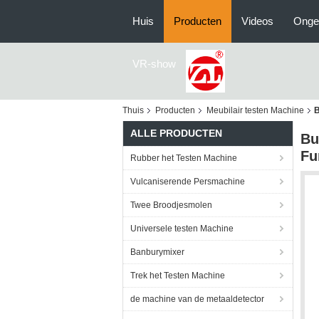
Huis
Producten
Videos
Onge
VR-show
Thuis
Producten
Meubilair testen Machine
B
ALLE PRODUCTEN
Bu
Fu
Rubber het Testen Machine
Vulcaniserende Persmachine
Twee Broodjesmolen
Universele testen Machine
Banburymixer
Trek het Testen Machine
de machine van de metaaldetector