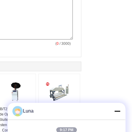
(
0
/ 3000)
B/T23147-2008 PLC
ENGELSE 1957
Luna
de Openings en het
Geautomatiseerde
Sluitende Leven het
Controlematras Drie
sten Machine van de
Uitvoerige het Testen
9:17 PM
Controleparaplu
Machine