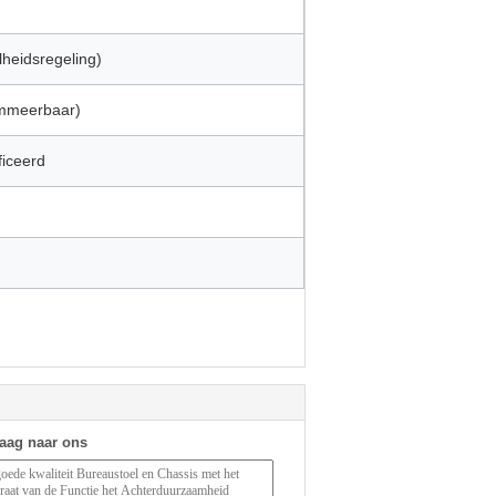
lheidsregeling)
ammeerbaar)
ficeerd
raag naar ons