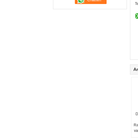
Te
A
D
Ra
va