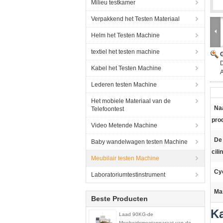
Milieu testkamer
Verpakkend het Testen Materiaal
Helm het Testen Machine
textiel het testen machine
G
D
Kabel het Testen Machine
Lederen testen Machine
Het mobiele Materiaal van de
Na
Telefoontest
pro
Video Metende Machine
De
Baby wandelwagen testen Machine
cili
Meubilair testen Machine
Cy
Laboratoriumtestinstrument
Ma
Beste Producten
Ka
Laad 90KG-de
Moeheidsmeetapparaat van de