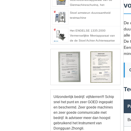
vo
Gietmachineschuring, het
Meetapparaat van de de
Stoel armsteun duurzaamheid
Gietmachinemethode van de
testmachine
Vloeroppervlakte
De 
duu
Het ENGELSE 1335:2000
alle
Vermenselijkte Meetapparaat van
de de Stoel Achter Achterwaartse
De 
Duurzaamheid van de
Een
Verrichtingscontrole
min
Te
Uitzonderlijk bedrijf. vijfsterren!!! Schip
snel het punt en zeer GOED ingepakt
P
en beschermd. Zeer goede machines
en zeer goede communicatie met
bedrijf. ik adviseer meer dan hoogst
B
gebruikend het Instrument van
Dongguan Zhongli.