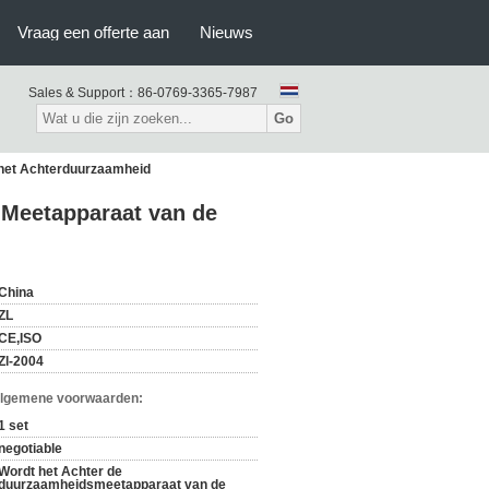
Vraag een offerte aan
Nieuws
Sales & Support：
86-0769-3365-7987
Go
 het Achterduurzaamheid
 Meetapparaat van de
China
ZL
CE,ISO
Zl-2004
Algemene voorwaarden:
1 set
negotiable
Wordt het Achter de
duurzaamheidsmeetapparaat van de