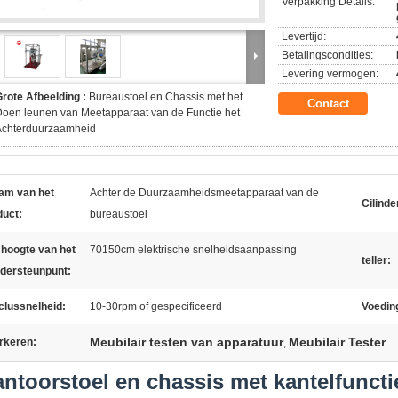
Verpakking Details:
Levertijd:
Betalingscondities:
Levering vermogen:
rote Afbeelding :
Bureaustoel en Chassis met het
Contact
oen leunen van Meetapparaat van de Functie het
Achterduurzaamheid
am van het
Achter de Duurzaamheidsmeetapparaat van de
Cilinde
duct:
bureaustoel
 hoogte van het
70150cm elektrische snelheidsaanpassing
teller:
ndersteunpunt:
clussnelheid:
10-30rpm of gespecificeerd
Voedin
Meubilair testen van apparatuur
Meubilair Tester
rkeren:
,
ntoorstoel en chassis met kantelfunct