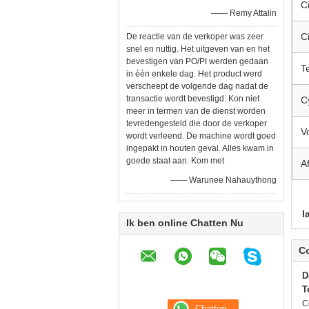
C
—— Remy Attalin
C
De reactie van de verkoper was zeer
snel en nuttig. Het uitgeven van en het
bevestigen van PO/PI werden gedaan
Te
in één enkele dag. Het product werd
verscheept de volgende dag nadat de
transactie wordt bevestigd. Kon niet
C
meer in termen van de dienst worden
tevredengesteld die door de verkoper
V
wordt verleend. De machine wordt goed
ingepakt in houten geval. Alles kwam in
goede staat aan. Kom met
A
—— Warunee Nahauythong
l
Ik ben online Chatten Nu
C
D
T
C