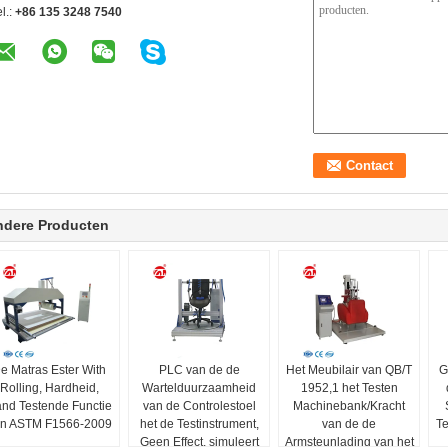
l.:
+86 135 3248 7540
ndere Producten
e Matras Ester With
PLC van de de
Het Meubilair van QB/T
G
Rolling, Hardheid,
Wartelduurzaamheid
1952,1 het Testen
nd Testende Functie
van de Controlestoel
Machinebank/Kracht
n ASTM F1566-2009
het de Testinstrument,
van de de
Te
Geen Effect, simuleert
Armsteunlading van het