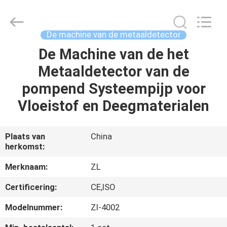
Dongguan
Zhongli
Instrument
Technology
Co.,
De machine van de metaaldetector
Ltd..
All
Rights
De Machine van de het
HUIS
Reserved.
Metaaldetector van de
PRODUCTEN
pompend Systeempijp voor
Vloeistof en Deegmaterialen
VIDEOS
Plaats van
China
herkomst:
ONGEVEER
ONS
Merknaam:
ZL
Certificering:
CE,ISO
FABRIEKSREIS
Modelnummer:
Zl-4002