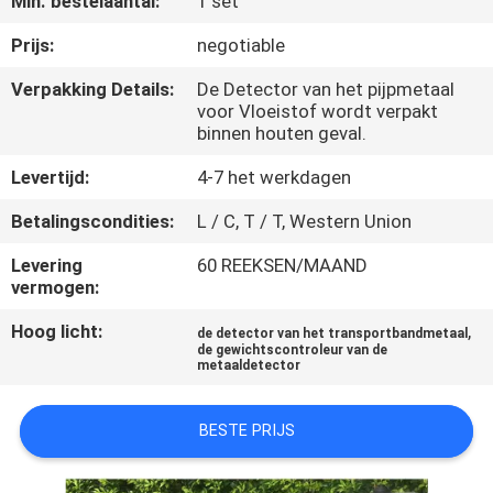
Min. bestelaantal:
1 set
KWALITEITSCONTROLE
Prijs:
negotiable
CONTACTEER
Verpakking Details:
De Detector van het pijpmetaal
voor Vloeistof wordt verpakt
ONS
binnen houten geval.
Levertijd:
4-7 het werkdagen
NIEUWS
Betalingscondities:
L / C, T / T, Western Union
VERZOEK
Levering
60 REEKSEN/MAAND
vermogen:
OM EEN
CITAAT
Hoog licht:
,
de detector van het transportbandmetaal
de gewichtscontroleur van de
metaaldetector
VR
BESTE PRIJS
SHOW