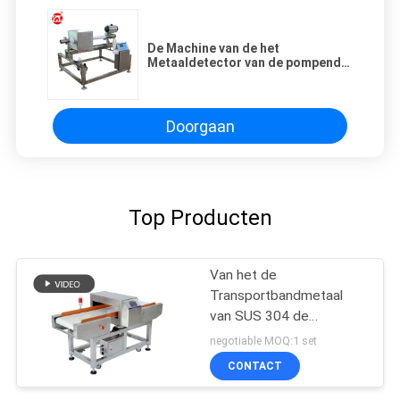
De Machine van de het
Metaaldetector van de pompend
Systeempijp voor Vloeistof en
Deegmaterialen
Doorgaan
Top Producten
Van het de
Transportbandmetaal
van SUS 304 de
Detectormachine voor
negotiable MOQ:1 set
de Hoge Gevoeligheid
CONTACT
van de Voedselindustrie