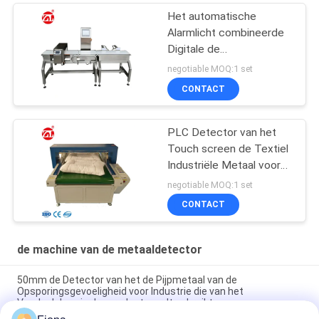
Het automatische
Alarmlicht combineerde
Digitale de
Detectorgewichtscontroleur
negotiable MOQ:1 set
van het Voedselmetaal
CONTACT
PLC Detector van het
Touch screen de Textiel
Industriële Metaal voor
Schoenen, Hoofdkussen
negotiable MOQ:1 set
CONTACT
de machine van de metaaldetector
50mm de Detector van het de Pijpmetaal van de
Opsporingsgevoeligheid voor Industrie die van het
Voedselchemische product wordt gebruikt