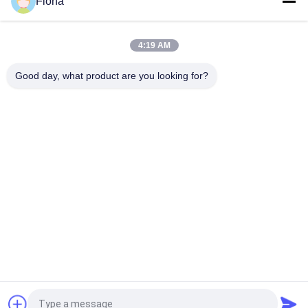
Fiona
"Solid SUS304 Conveyor Belt Check Weighing System
Machine"
4:19 AM
"Hoge nauwkeurigheid en stabiliteit controle weegschaal met
industriële automatisering PLC en 7 HMI"
Good day, what product are you looking for?
populaire categorieën
Alle
Rubber Het Testen 
Vulcaniserende 
Machine
Persmachine
Twee 
Universele Testen 
Broodjesmolen
Machine
Trek Het Testen 
Banburymixer
Machine
De Machine Van De 
Milieu Testkamer
Metaaldetector