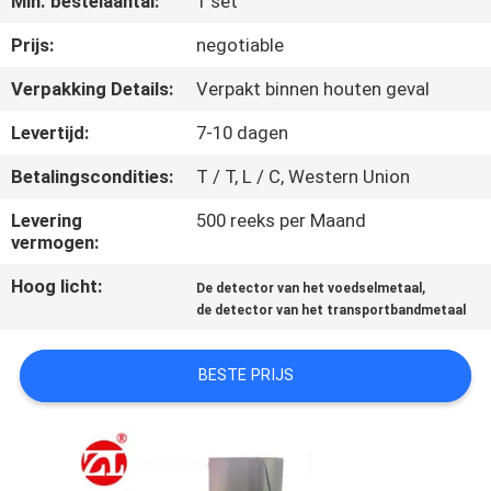
Min. bestelaantal:
1 set
KWALITEITSCONTROLE
Prijs:
negotiable
CONTACTEER
Verpakking Details:
Verpakt binnen houten geval
ONS
Levertijd:
7-10 dagen
Betalingscondities:
T / T, L / C, Western Union
NIEUWS
Levering
500 reeks per Maand
vermogen:
VERZOEK
Hoog licht:
,
OM EEN
De detector van het voedselmetaal
de detector van het transportbandmetaal
CITAAT
BESTE PRIJS
VR
SHOW