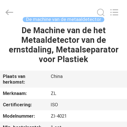
Dongguan
Zhongli
Instrument
Technology
Co.,
De machine van de metaaldetector
Ltd..
All
Rights
De Machine van de het
HUIS
Reserved.
Metaaldetector van de
PRODUCTEN
ernstdaling, Metaalseparator
voor Plastiek
VIDEOS
Plaats van
China
herkomst:
ONGEVEER
ONS
Merknaam:
ZL
Certificering:
ISO
FABRIEKSREIS
Modelnummer:
Zl-4021