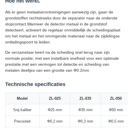
Hoe het werkt.
Als er geen metaalverontreinigingen aanwezig zijn, gaan de
grondstoffen rechtstreeks door de separator naar de onderste
stopcontact.Wanneer de detector metaal in de grondstof
detecteert, activeert de regelaar onmiddellijk de scheidingsplaat
om het metaal en het omringende materiaal naar de zijdelingse
ontladingspoort te leiden.
De verzamelaar keert na de scheiding snel terug naar zijn
normale positie, met een instelbare snelheid voor een optimale
prestatie.met een vermogen tot detectie en scheiding van
metalen deeltjes van een grootte van Φ0.2mm.
Technische specificaties
Model
ZL-025
ZL-035
ZL-050
Snij kaliber
Φ25 mm
Φ35 mm
Φ50 mm
Precisiteit
Φ0,2 mm
Φ0,3 mm
Φ0,5 mm