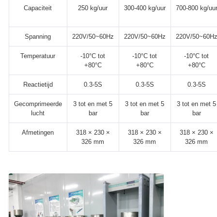
Capaciteit
250 kg/uur
300-400 kg/uur
700-800 kg/uu
Spanning
220V/50~60Hz
220V/50~60Hz
220V/50~60H
Temperatuur
-10°C tot
-10°C tot
-10°C tot
+80°C
+80°C
+80°C
Reactietijd
0.3-5S
0.3-5S
0.3-5S
Gecomprimeerde
3 tot en met 5
3 tot en met 5
3 tot en met 5
lucht
bar
bar
bar
Afmetingen
318 × 230 ×
318 × 230 ×
318 × 230 ×
326 mm
326 mm
326 mm