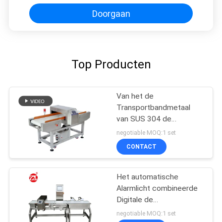
Doorgaan
Top Producten
Van het de
Transportbandmetaal
van SUS 304 de
Detectormachine voor
negotiable MOQ:1 set
de Hoge Gevoeligheid
CONTACT
van de Voedselindustrie
Het automatische
Alarmlicht combineerde
Digitale de
Detectorgewichtscontroleur
negotiable MOQ:1 set