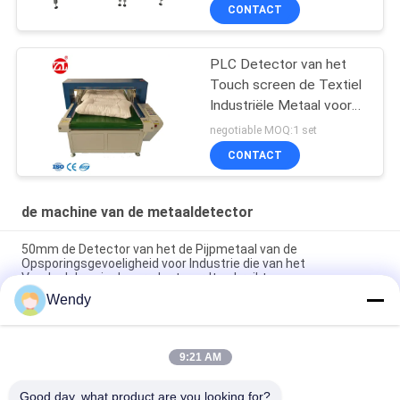
van het Voedselmetaal
CONTACT
PLC Detector van het
Touch screen de Textiel
Industriële Metaal voor
Schoenen, Hoofdkussen
negotiable MOQ:1 set
CONTACT
de machine van de metaaldetector
50mm de Detector van het de Pijpmetaal van de
Opsporingsgevoeligheid voor Industrie die van het
Voedselchemische product wordt gebruikt
Wendy
"Solid SUS304 Conveyor Belt Check Weighing System
Machine"
9:21 AM
"Hoge nauwkeurigheid en stabiliteit controle weegschaal met
industriële automatisering PLC en 7 HMI"
Good day, what product are you looking for?