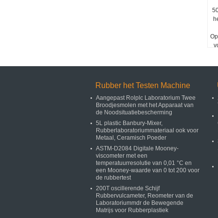
50
h
Op
v
he
pr
Rubber het Testen Machine
Aangepast Rolplc Laboratorium Twee
Broodjesmolen met het Apparaat van
de Noodsituatiebescherming
5L plastic Banbury-Mixer,
Rubberlaboratoriummateriaal ook voor
Metaal, Ceramisch Poeder
ASTM-D2084 Digitale Mooney-
viscometer met een
temperatuurresolutie van 0,01 °C en
een Mooney-waarde van 0 tot 200 voor
de rubbertest
200T oscillerende Schijf
Rubbervulcameter, Reometer van de
Laboratoriummdr de Bewegende
Matrijs voor Rubberplastiek