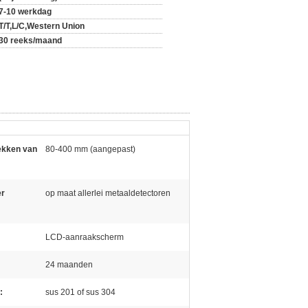
7-10 werkdag
T/T,L/C,Western Union
30 reeks/maand
ekken van
80-400 mm (aangepast)
er
op maat allerlei metaaldetectoren
:
LCD-aanraakscherm
24 maanden
:
sus 201 of sus 304