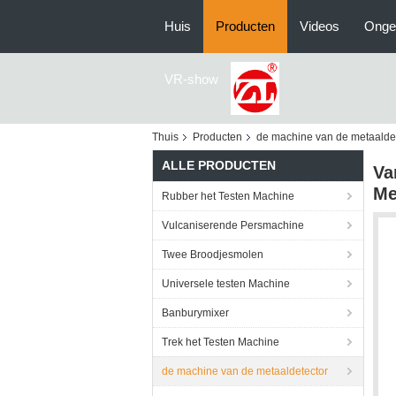
Huis
Producten
Videos
Onge
VR-show
Thuis
Producten
de machine van de metaalde
ALLE PRODUCTEN
Va
Me
Rubber het Testen Machine
Vulcaniserende Persmachine
Twee Broodjesmolen
Universele testen Machine
Banburymixer
Trek het Testen Machine
de machine van de metaaldetector