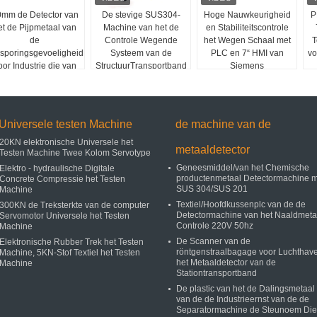
mm de Detector van
De stevige SUS304-
Hoge Nauwkeurigheid
P
et de Pijpmetaal van
Machine van het de
en Stabiliteitscontrole
de
Controle Wegende
het Wegen Schaal met
T
sporingsgevoeligheid
Systeem van de
PLC en 7“ HMI van
vo
oor Industrie die van
StructuurTransportband
Siemens
t Voedselchemische
oduct wordt gebruikt
Universele testen Machine
de machine van de
20KN elektronische Universele het
metaaldetector
Testen Machine Twee Kolom Servotype
Geneesmiddel/van het Chemische
Elektro - hydraulische Digitale
productenmetaal Detectormachine m
Concrete Compressie het Testen
SUS 304/SUS 201
Machine
Textiel/Hoofdkussenplc van de de
300KN de Treksterkte van de computer
Detectormachine van het Naaldmeta
Servomotor Universele het Testen
Controle 220V 50hz
Machine
De Scanner van de
Elektronische Rubber Trek het Testen
röntgenstraalbagage voor Luchthav
Machine, 5KN-Stof Textiel het Testen
het Metaaldetector van de
Machine
Stationtransportband
De plastic van het de Dalingsmetaal
van de de Industrieernst van de de
Separatormachine de Steunoem Die