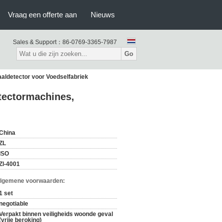
Vraag een offerte aan
Nieuws
Sales & Support：
86-0769-3365-7987
Go
aldetector voor Voedselfabriek
tectormachines,
China
ZL
ISO
Zl-4001
Algemene voorwaarden:
1 set
negotiable
Verpakt binnen veiligheids woonde geval
(vrije beroking)