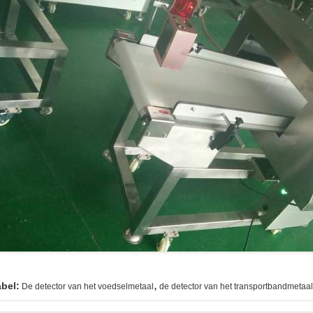
,
abel:
De detector van het voedselmetaal
de detector van het transportbandmetaal