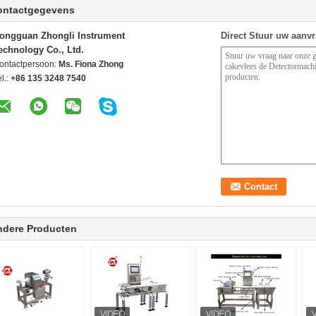
ontactgegevens
ongguan Zhongli Instrument
Direct Stuur uw aanv
echnology Co., Ltd.
ontactpersoon:
Ms. Fiona Zhong
l.:
+86 135 3248 7540
ndere Producten