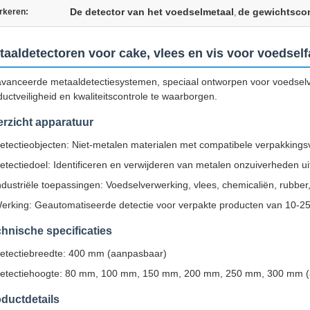
De detector van het voedselmetaal
de gewichtscon
rkeren:
,
taaldetectoren voor cake, vlees en vis voor voedsel
vanceerde metaaldetectiesystemen, speciaal ontworpen voor voedse
ductveiligheid en kwaliteitscontrole te waarborgen.
rzicht apparatuur
etectieobjecten: Niet-metalen materialen met compatibele verpakkings
etectiedoel: Identificeren en verwijderen van metalen onzuiverheden uit
ndustriële toepassingen: Voedselverwerking, vlees, chemicaliën, rubbe
erking: Geautomatiseerde detectie voor verpakte producten van 10-25 
hnische specificaties
etectiebreedte: 400 mm (aanpasbaar)
etectiehoogte: 80 mm, 100 mm, 150 mm, 200 mm, 250 mm, 300 mm 
ductdetails