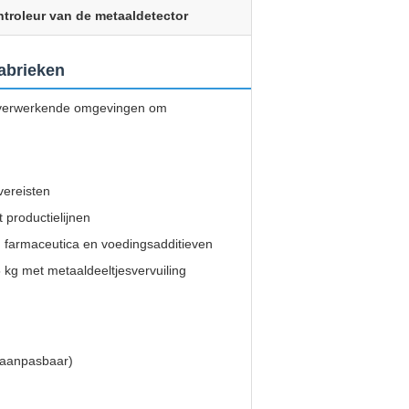
troleur van de metaaldetector
fabrieken
lverwerkende omgevingen om
vereisten
 productielijnen
r, farmaceutica en voedingsadditieven
kg met metaaldeeltjesvervuiling
(aanpasbaar)