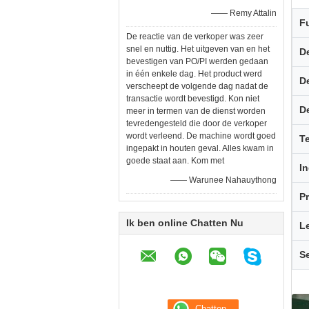
—— Remy Attalin
F
De reactie van de verkoper was zeer
snel en nuttig. Het uitgeven van en het
D
bevestigen van PO/PI werden gedaan
in één enkele dag. Het product werd
D
verscheept de volgende dag nadat de
transactie wordt bevestigd. Kon niet
D
meer in termen van de dienst worden
tevredengesteld die door de verkoper
wordt verleend. De machine wordt goed
T
ingepakt in houten geval. Alles kwam in
goede staat aan. Kom met
I
—— Warunee Nahauythong
P
Ik ben online Chatten Nu
L
S