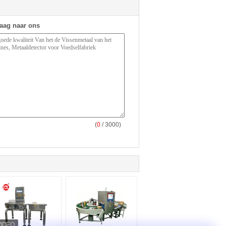
raag naar ons
(
0
/ 3000)