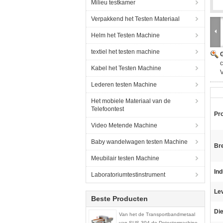
Milieu testkamer
Verpakkend het Testen Materiaal
Helm het Testen Machine
textiel het testen machine
G
c
Kabel het Testen Machine
V
Lederen testen Machine
Het mobiele Materiaal van de
Telefoontest
Pr
Video Metende Machine
Baby wandelwagen testen Machine
Br
Meubilair testen Machine
Ind
Laboratoriumtestinstrument
Lev
Beste Producten
Die
Van het de Transportbandmetaal
van SUS 304 de Detectormachine