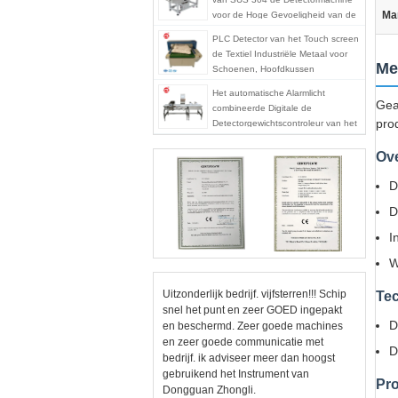
Ma
voor de Hoge Gevoeligheid van de
Voedselindustrie
PLC Detector van het Touch screen
de Textiel Industriële Metaal voor
Me
Schoenen, Hoofdkussen
Het automatische Alarmlicht
Gea
combineerde Digitale de
pro
Detectorgewichtscontroleur van het
Voedselmetaal
Ove
D
D
I
W
Uitzonderlijk bedrijf. vijfsterren!!! Schip
Tec
snel het punt en zeer GOED ingepakt
D
en beschermd. Zeer goede machines
en zeer goede communicatie met
D
bedrijf. ik adviseer meer dan hoogst
gebruikend het Instrument van
Pro
Dongguan Zhongli.