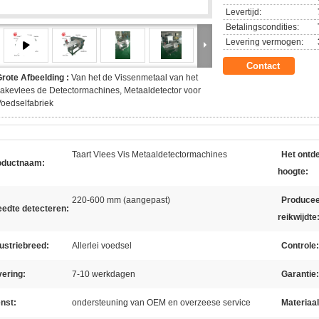
Levertijd:
Betalingscondities:
Levering vermogen:
Contact
rote Afbeelding :
Van het de Vissenmetaal van het
akevlees de Detectormachines, Metaaldetector voor
oedselfabriek
Taart Vlees Vis Metaaldetectormachines
Het ontd
oductnaam:
hoogte:
220-600 mm (aangepast)
Produce
eedte detecteren:
reikwijdte
ustriebreed:
Allerlei voedsel
Controle:
ering:
7-10 werkdagen
Garantie:
nst:
ondersteuning van OEM en overzeese service
Materiaal