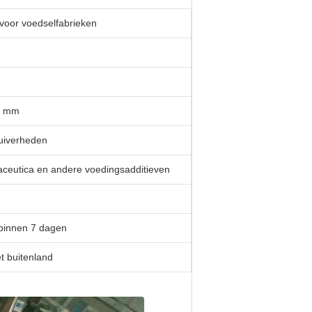
 voor voedselfabrieken
0 mm
zuiverheden
maceutica en andere voedingsadditieven
 binnen 7 dagen
t buitenland