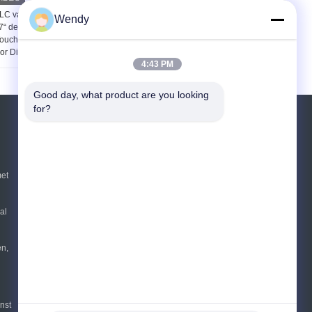
LC van SIEMENS en
"CE certified metal
Wendy
7“ de Weger van de
detector for GMP-
ouch screencontrole
compliant"
or Diverse Producten
4:43 PM
Good day, what product are you looking 
for?
Vraag een offerte aan
Verzend
et
sgs
al
E-Mail
Sitemap
|
Mobiele site
en,
nst