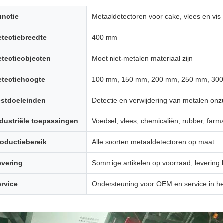
unctie
Metaaldetectoren voor cake, vlees en vis
etectiebreedte
400 mm
etectieobjecten
Moet niet-metalen materiaal zijn
etectiehoogte
100 mm, 150 mm, 200 mm, 250 mm, 30
estdoeleinden
Detectie en verwijdering van metalen on
ndustriële toepassingen
Voedsel, vlees, chemicaliën, rubber, far
roductiebereik
Alle soorten metaaldetectoren op maat
evering
Sommige artikelen op voorraad, levering
ervice
Ondersteuning voor OEM en service in he