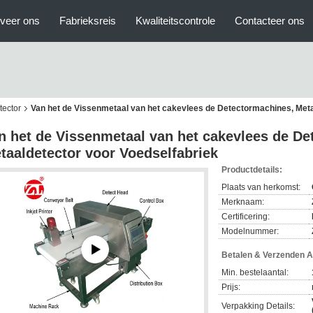
veer ons
Fabrieksreis
Kwaliteitscontrole
Contacteer ons
tector
Van het de Vissenmetaal van het cakevlees de Detectormachines, Meta
n het de Vissenmetaal van het cakevlees de De
taaldetector voor Voedselfabriek
Productdetails:
Plaats van herkomst:
Merknaam:
Certificering:
Modelnummer:
Betalen & Verzenden 
Min. bestelaantal:
Prijs:
Verpakking Details: