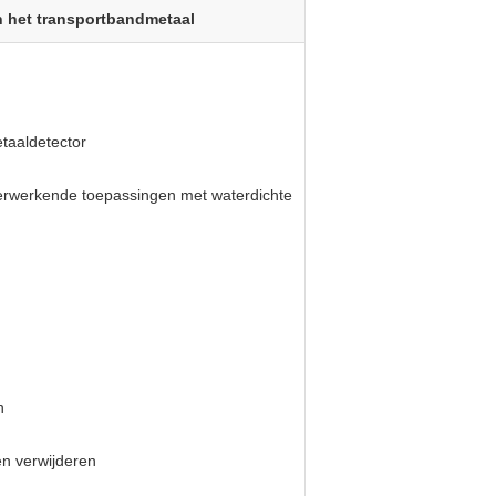
n het transportbandmetaal
etaaldetector
erwerkende toepassingen met waterdichte
n
en verwijderen