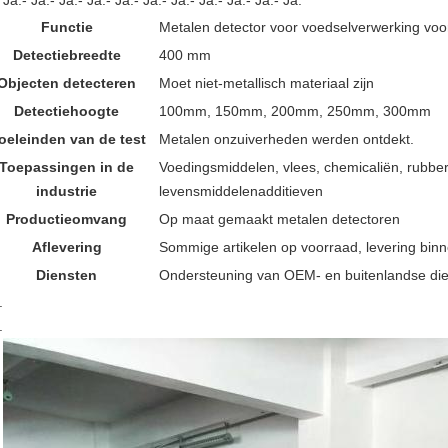
 Ja.- Ja.- Ja.- Ja.- Ja.- Ja.- Ja.- Ja.- Ja.- Ja.- Ja.
Functie
Metalen detector voor voedselverwerking voor
Detectiebreedte
400 mm
Objecten detecteren
Moet niet-metallisch materiaal zijn
Detectiehoogte
100mm, 150mm, 200mm, 250mm, 300mm
oeleinden van de test
Metalen onzuiverheden werden ontdekt.
Toepassingen in de
Voedingsmiddelen, vlees, chemicaliën, rubbe
industrie
levensmiddelenadditieven
Productieomvang
Op maat gemaakt metalen detectoren
Aflevering
Sommige artikelen op voorraad, levering bin
Diensten
Ondersteuning van OEM- en buitenlandse di
.
.