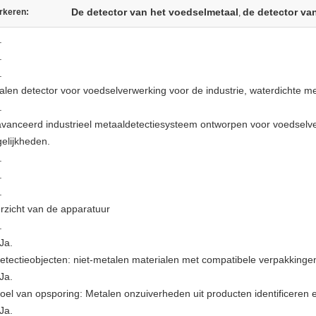
De detector van het voedselmetaal
de detector va
rkeren:
,
.
.
.
alen detector voor voedselverwerking voor de industrie, waterdichte m
.
vanceerd industrieel metaaldetectiesysteem ontworpen voor voedselv
elijkheden.
.
.
.
rzicht van de apparatuur
.
 Ja.
etectieobjecten: niet-metalen materialen met compatibele verpakkinge
 Ja.
oel van opsporing: Metalen onzuiverheden uit producten identificeren 
 Ja.