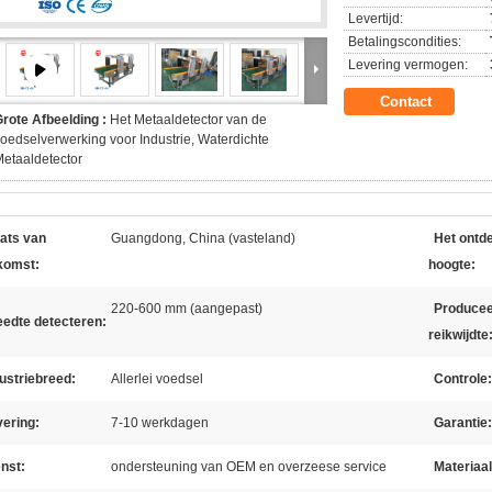
Levertijd:
Betalingscondities:
Levering vermogen:
Contact
rote Afbeelding :
Het Metaaldetector van de
oedselverwerking voor Industrie, Waterdichte
etaaldetector
ats van
Guangdong, China (vasteland)
Het ontd
komst:
hoogte:
220-600 mm (aangepast)
Produce
eedte detecteren:
reikwijdte
ustriebreed:
Allerlei voedsel
Controle:
ering:
7-10 werkdagen
Garantie:
nst:
ondersteuning van OEM en overzeese service
Materiaal