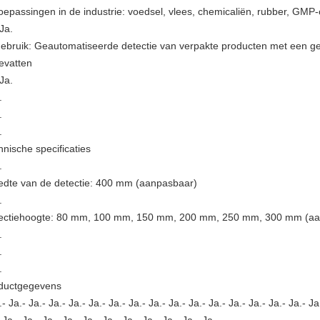
oepassingen in de industrie: voedsel, vlees, chemicaliën, rubber, GM
 Ja.
ebruik: Geautomatiseerde detectie van verpakte producten met een gew
evatten
 Ja.
.
.
.
hnische specificaties
.
edte van de detectie: 400 mm (aanpasbaar)
.
ectiehoogte: 80 mm, 100 mm, 150 mm, 200 mm, 250 mm, 300 mm (aa
.
.
.
ductgegevens
.- Ja.- Ja.- Ja.- Ja.- Ja.- Ja.- Ja.- Ja.- Ja.- Ja.- Ja.- Ja.- Ja.- Ja.- Ja.- Ja