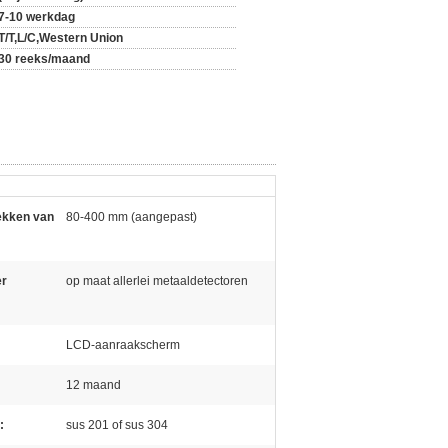
7-10 werkdag
T/T,L/C,Western Union
30 reeks/maand
ekken van
80-400 mm (aangepast)
er
op maat allerlei metaaldetectoren
:
LCD-aanraakscherm
12 maand
:
sus 201 of sus 304