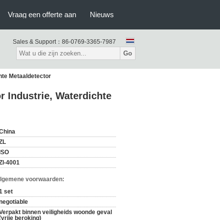
Vraag een offerte aan
Nieuws
Sales & Support：
86-0769-3365-7987
Go
hte Metaaldetector
 Industrie, Waterdichte
China
ZL
ISO
Zl-4001
Algemene voorwaarden:
1 set
negotiable
Verpakt binnen veiligheids woonde geval
(vrije beroking)