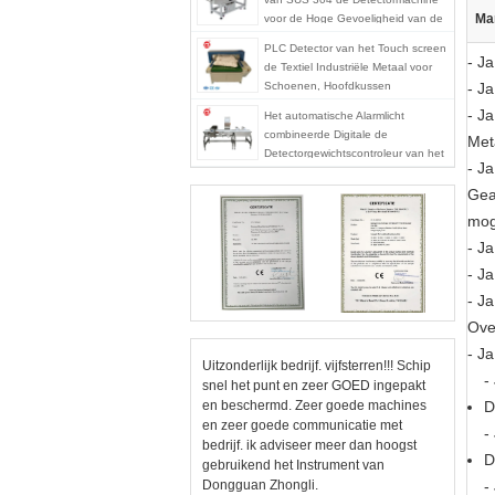
Ma
voor de Hoge Gevoeligheid van de
Voedselindustrie
PLC Detector van het Touch screen
- Ja
de Textiel Industriële Metaal voor
Schoenen, Hoofdkussen
- Ja
- Ja
Het automatische Alarmlicht
combineerde Digitale de
Met
Detectorgewichtscontroleur van het
- Ja
Voedselmetaal
Gea
mog
- Ja
- Ja
- Ja
Ove
- Ja
Uitzonderlijk bedrijf. vijfsterren!!! Schip
-
snel het punt en zeer GOED ingepakt
en beschermd. Zeer goede machines
D
en zeer goede communicatie met
-
bedrijf. ik adviseer meer dan hoogst
D
gebruikend het Instrument van
Dongguan Zhongli.
-