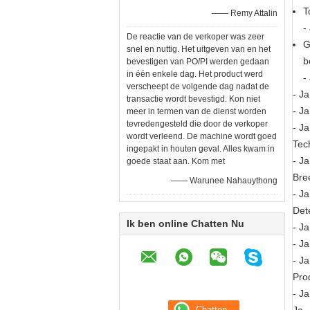
T
—— Remy Attalin
-
De reactie van de verkoper was zeer
G
snel en nuttig. Het uitgeven van en het
b
bevestigen van PO/PI werden gedaan
in één enkele dag. Het product werd
-
verscheept de volgende dag nadat de
- Ja
transactie wordt bevestigd. Kon niet
- Ja
meer in termen van de dienst worden
tevredengesteld die door de verkoper
- Ja
wordt verleend. De machine wordt goed
Tec
ingepakt in houten geval. Alles kwam in
- Ja
goede staat aan. Kom met
Bre
—— Warunee Nahauythong
- Ja
Det
Ik ben online Chatten Nu
- Ja
- Ja
- Ja
Pro
- Ja