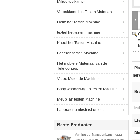
Milieu testkamer
Verpakkend het Testen Materiaal
Helm het Testen Machine
textiel het testen machine
G
v
Kabel het Testen Machine
M
Lederen testen Machine
Het mobiele Materiaal van de
Pla
Telefoontest
her
Video Metende Machine
Baby wandelwagen testen Machine
Br
Meubilair testen Machine
Ind
Laboratoriumtestinstrument
Lev
Beste Producten
Die
Van het de Transportbandmetaal
van SUS 304 de Detectormachine