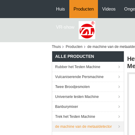
Huis
Producten
Videos
Onge
VR-show
Thuis
Producten
de machine van de metaalde
ALLE PRODUCTEN
He
Me
Rubber het Testen Machine
Vulcaniserende Persmachine
Twee Broodjesmolen
Universele testen Machine
Banburymixer
Trek het Testen Machine
de machine van de metaaldetector