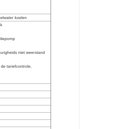
oelwater koelen
uk
oliepomp
righeids niet weerstand
de tariefcontrole,