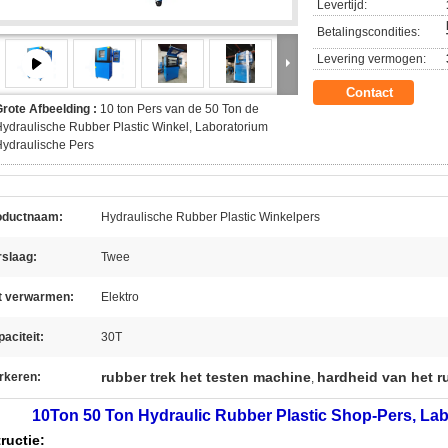
Levertijd:
Betalingscondities:
Levering vermogen:
Contact
rote Afbeelding :
10 ton Pers van de 50 Ton de
ydraulische Rubber Plastic Winkel, Laboratorium
ydraulische Pers
oductnaam:
Hydraulische Rubber Plastic Winkelpers
rslaag:
Twee
t verwarmen:
Elektro
aciteit:
30T
rubber trek het testen machine
hardheid van het r
rkeren:
,
10Ton 50 Ton Hydraulic Rubber Plastic Shop-Pers, La
tructie: