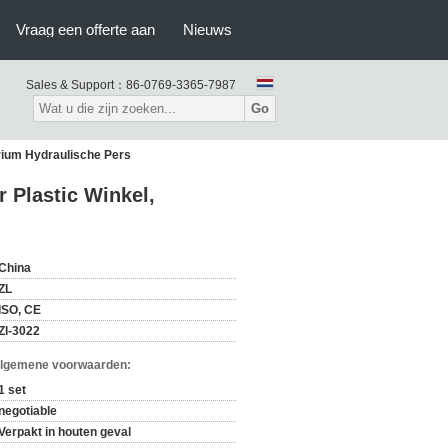
Vraag een offerte aan
Nieuws
Sales & Support：
86-0769-3365-7987
Go
orium Hydraulische Pers
 Plastic Winkel,
China
ZL
ISO, CE
Zl-3022
Algemene voorwaarden:
1 set
negotiable
Verpakt in houten geval