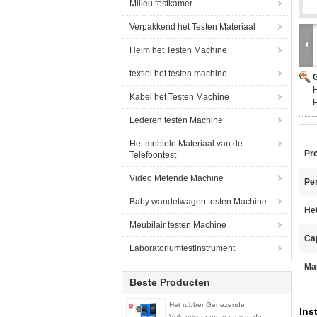
Milieu testkamer
Verpakkend het Testen Materiaal
Helm het Testen Machine
textiel het testen machine
G
H
Kabel het Testen Machine
H
Lederen testen Machine
Het mobiele Materiaal van de
Pr
Telefoontest
Video Metende Machine
Pe
Baby wandelwagen testen Machine
He
Meubilair testen Machine
Cap
Laboratoriumtestinstrument
Ma
Beste Producten
Het rubber Genezende
Ins
Vulcaniseerapparaat van de