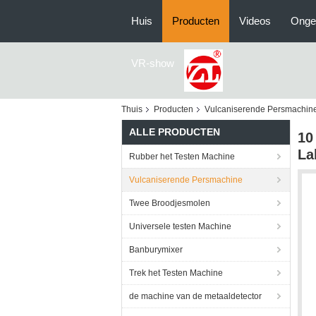
Huis
Producten
Videos
Onge
VR-show
Thuis
Producten
Vulcaniserende Persmachin
ALLE PRODUCTEN
10
La
Rubber het Testen Machine
Vulcaniserende Persmachine
Twee Broodjesmolen
Universele testen Machine
Banburymixer
Trek het Testen Machine
de machine van de metaaldetector