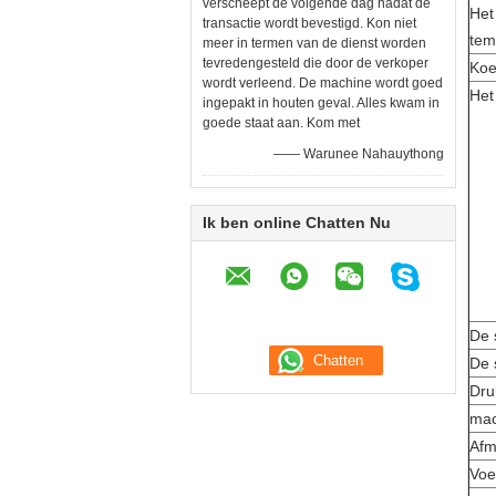
verscheept de volgende dag nadat de
Het
transactie wordt bevestigd. Kon niet
tem
meer in termen van de dienst worden
tevredengesteld die door de verkoper
Koe
wordt verleend. De machine wordt goed
Het
ingepakt in houten geval. Alles kwam in
goede staat aan. Kom met
—— Warunee Nahauythong
Ik ben online Chatten Nu
De 
De 
Dru
mac
Afm
Voe