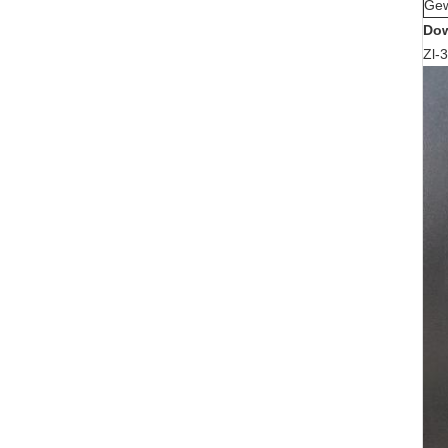
Gew
Do
Zl-