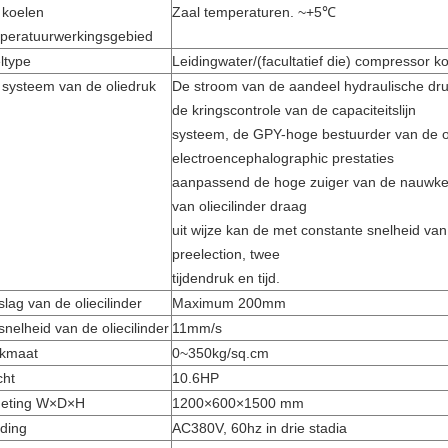
 koelen
Zaal temperaturen. ~+5℃
peratuurwerkingsgebied
ltype
Leidingwater/(facultatief die) compressor k
 systeem van de oliedruk
De stroom van de aandeel hydraulische dr
de kringscontrole van de capaciteitslijn
systeem, de GPY-hoge bestuurder van de 
electroencephalographic prestaties
aanpassend de hoge zuiger van de nauwkeu
van oliecilinder draag
uit wijze kan de met constante snelheid van 
preelection, twee
tijdendruk en tijd.
slag van de oliecilinder
Maximum 200mm
snelheid van de oliecilinder
11mm/s
kmaat
0~350kg/sq.cm
ht
10.6HP
eting W×D×H
1200×600×1500 mm
ding
AC380V, 60hz in drie stadia