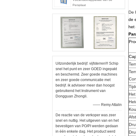
Persplaat
De 
de 
het
Par
Pro
Cap
Uitzonderlijk bedrijf. vijfsterren!!! Schip
Tem
snel het punt en zeer GOED ingepakt
Tem
en beschermd. Zeer goede machines
Con
en zeer goede communicatie met
bedrijf. ik adviseer meer dan hoogst
Tij
gebruikend het Instrument van
Het
Dongguan Zhongli.
Het
—— Remy Attalin
Kou
De reactie van de verkoper was zeer
Afs
snel en nuttig. Het uitgeven van en het
Dru
bevestigen van PO/PI werden gedaan
in één enkele dag. Het product werd
Dru