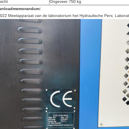
icht
Ongeveer 750 kg
wnloadmemorandum:
3022 Meetapparaat van de laboratorium het Hydraulische Pers; Labor