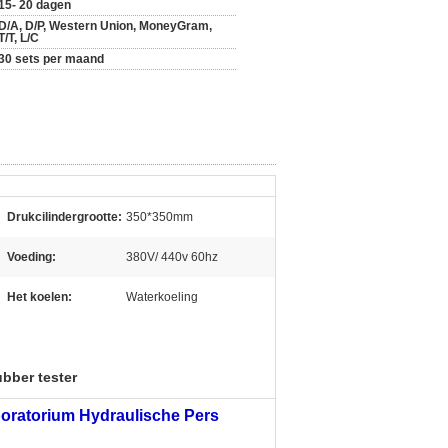
15- 20 dagen
D/A, D/P, Western Union, MoneyGram,
T/T, L/C
30 sets per maand
Drukcilindergrootte:
350*350mm
Voeding:
380V/ 440v 60hz
Het koelen:
Waterkoeling
ubber tester
boratorium Hydraulische Pers