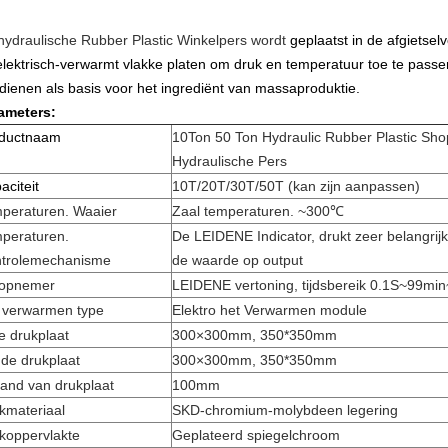
hydraulische Rubber Plastic Winkelpers wordt
geplaatst in de afgietse
elektrisch-verwarmt vlakke platen om druk en temperatuur toe te pass
 dienen als basis voor het ingrediënt van massaproduktie.
ameters:
ductnaam
10Ton 50 Ton Hydraulic Rubber Plastic Sho
Hydraulische Pers
aciteit
10T/20T/30T/50T (kan zijn aanpassen)
peraturen. Waaier
Zaal temperaturen. ~300℃
peraturen.
De LEIDENE Indicator, drukt zeer belangrijke
trolemechanisme
de waarde op output
dopnemer
LEIDENE vertoning, tijdsbereik 0.1S~99min
 verwarmen type
Elektro het Verwarmen module
e drukplaat
300×300mm, 350*350mm
de drukplaat
300×300mm
, 350*350mm
tand van drukplaat
100mm
kmateriaal
SKD-chromium-molybdeen legering
koppervlakte
Geplateerd spiegelchroom