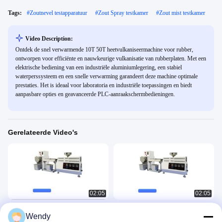
Tags:
#
Zoutnevel testapparatuur
#
Zout Spray testkamer
#
Zout mist testkamer
Video Description:
Ontdek de snel verwarmende 10T 50T heetvulkaniseermachine voor rubber,
ontworpen voor efficiënte en nauwkeurige vulkanisatie van rubberplaten. Met een
elektrische bediening van een industriële aluminiumlegering, een stabiel
waterperssysteem en een snelle verwarming garandeert deze machine optimale
prestaties. Het is ideaal voor laboratoria en industriële toepassingen en biedt
aanpasbare opties en geavanceerde PLC-aanraakschermbedieningen.
Gerelateerde Video's
02:05
02:05
Kleine laboratoriumextruder met
Laboratorium Mini Desktop Twin
Wendy
enkele schroef
Screw Extruder Twin Screw