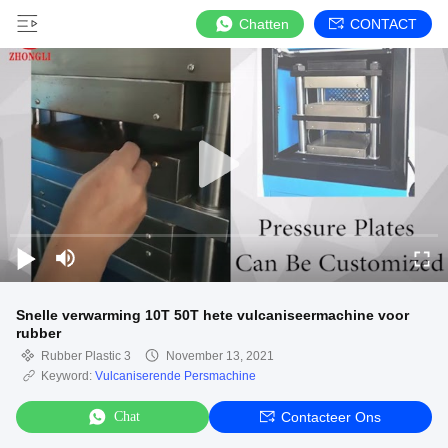
Chatten
CONTACT
Snelle verwarming 10T 50T hete vulcaniseermachine voor
rubber
Rubber Plastic 3
November 13, 2021
Keyword:
Vulcaniserende Persmachine
Chat
Contacteer Ons