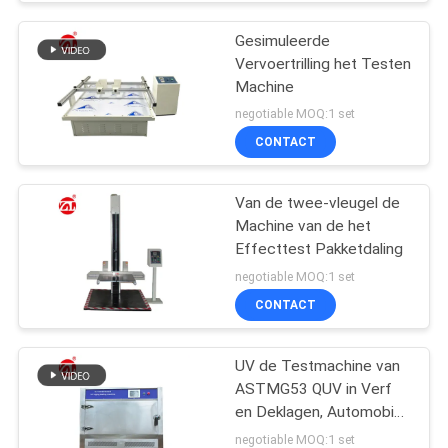
Gesimuleerde
Vervoertrilling het Testen
Machine
negotiable MOQ:1 set
CONTACT
Van de twee-vleugel de
Machine van de het
Effecttest Pakketdaling
negotiable MOQ:1 set
CONTACT
UV de Testmachine van
ASTMG53 QUV in Verf
en Deklagen, Automobiel,
Plastieken Enz.
negotiable MOQ:1 set