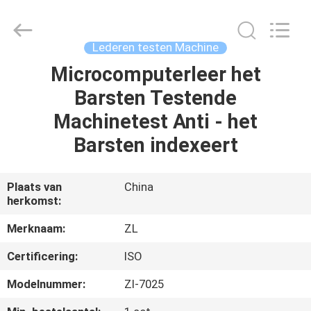
Dongguan
Zhongli
Instrument
Technology
Co.,
Lederen testen Machine
Ltd..
All
Rights
Microcomputerleer het
HUIS
Reserved.
Barsten Testende
PRODUCTEN
Machinetest Anti - het
Barsten indexeert
VIDEOS
Plaats van
China
herkomst:
ONGEVEER
ONS
Merknaam:
ZL
Certificering:
ISO
FABRIEKSREIS
Modelnummer:
Zl-7025