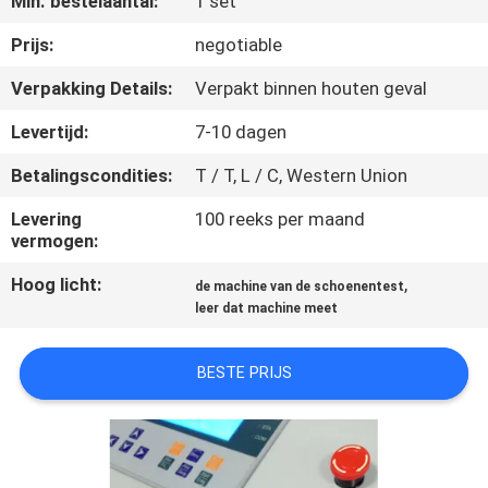
Min. bestelaantal:
1 set
KWALITEITSCONTROLE
Prijs:
negotiable
CONTACTEER
Verpakking Details:
Verpakt binnen houten geval
ONS
Levertijd:
7-10 dagen
Betalingscondities:
T / T, L / C, Western Union
NIEUWS
Levering
100 reeks per maand
vermogen:
VERZOEK
Hoog licht:
,
OM EEN
de machine van de schoenentest
leer dat machine meet
CITAAT
BESTE PRIJS
VR
SHOW