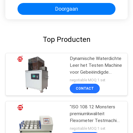
Doorgaan
Top Producten
Dynamische Waterdichte
Leer het Testen Machine
voor Gebeëindigde
Leerschoenen ENGELSE
negotiable MOQ:1 set
ISO 20344
CONTACT
"ISO 108 12 Monsters
premiumkwaliteit
Flexometer Testmachine
voor Stof / Leer""
negotiable MOQ:1 set