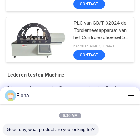
CONTACT
PLC van GB/T 32024 de
Torsiemeetapparaat van
het Controleschoeisel 50
NM Capaciteits
negotiable MOQ:1 reeks
CONTACT
Lederen testen Machine
"4 groepen hoogwaardige Permeameter Leather Testing
Machine voor Raw Material Uppers, 6 Digit Display LCD"
Fiona
"LCD-testmachine voor flexiometerleer van topkwaliteit"
6:30 AM
"SATRA TM171 topkwaliteit Flexing Leather Dynamic
Waterproof Penetration Measuring Equipment"
Good day, what product are you looking for?