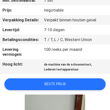
Min. bestelaantal:
1 set
KWALITEITSCONTROLE
Prijs:
negotiable
CONTACTEER
Verpakking Details:
Verpakt binnen houten geval
ONS
Levertijd:
7-10 dagen
Betalingscondities:
T / T, L / C, Western Union
NIEUWS
Levering
100 reeks per maand
vermogen:
VERZOEK
Hoog licht:
,
OM EEN
de machine van de schoenentest
Lederen testapparatuur
CITAAT
BESTE PRIJS
VR
SHOW