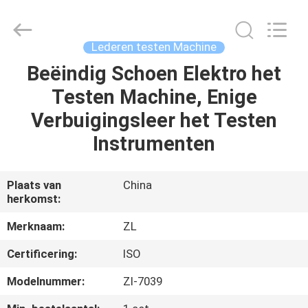
Dongguan
Zhongli
Instrument
Technology
Co.,
Lederen testen Machine
Ltd..
All
Rights
Beëindig Schoen Elektro het
HUIS
Reserved.
Testen Machine, Enige
PRODUCTEN
Verbuigingsleer het Testen
Instrumenten
VIDEOS
Plaats van
China
herkomst:
ONGEVEER
ONS
Merknaam:
ZL
Certificering:
ISO
FABRIEKSREIS
Modelnummer:
Zl-7039