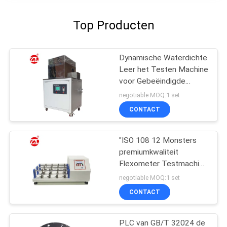
Top Producten
Dynamische Waterdichte
Leer het Testen Machine
voor Gebeëindigde
Leerschoenen ENGELSE
negotiable MOQ:1 set
ISO 20344
CONTACT
"ISO 108 12 Monsters
premiumkwaliteit
Flexometer Testmachine
voor Stof / Leer""
negotiable MOQ:1 set
CONTACT
PLC van GB/T 32024 de