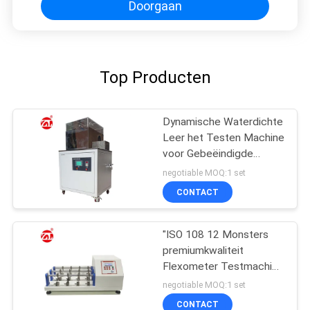
Doorgaan
Top Producten
Dynamische Waterdichte
Leer het Testen Machine
voor Gebeëindigde
Leerschoenen ENGELSE
negotiable MOQ:1 set
ISO 20344
CONTACT
"ISO 108 12 Monsters
premiumkwaliteit
Flexometer Testmachine
voor Stof / Leer""
negotiable MOQ:1 set
CONTACT