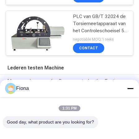
PLC van GB/T 32024 de
Torsiemeetapparaat van
het Controleschoeisel 50
NM Capaciteits
negotiable MOQ:1 reeks
CONTACT
Lederen testen Machine
"4 groepen hoogwaardige Permeameter Leather Testing
Machine voor Raw Material Uppers, 6 Digit Display LCD"
Fiona
"LCD-testmachine voor flexiometerleer van topkwaliteit"
1:31 PM
"SATRA TM171 topkwaliteit Flexing Leather Dynamic
Waterproof Penetration Measuring Equipment"
Good day, what product are you looking for?
populaire categorieën
Alle