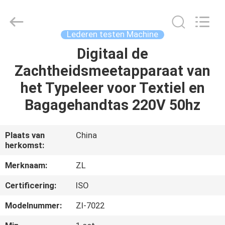
Dongguan
Zhongli
Instrument
Technology
Co.,
Lederen testen Machine
Ltd..
All
Rights
Digitaal de
HUIS
Reserved.
Zachtheidsmeetapparaat van
PRODUCTEN
het Typeleer voor Textiel en
Bagagehandtas 220V 50hz
VIDEOS
Plaats van
China
herkomst:
ONGEVEER
ONS
Merknaam:
ZL
Certificering:
ISO
FABRIEKSREIS
Modelnummer:
Zl-7022