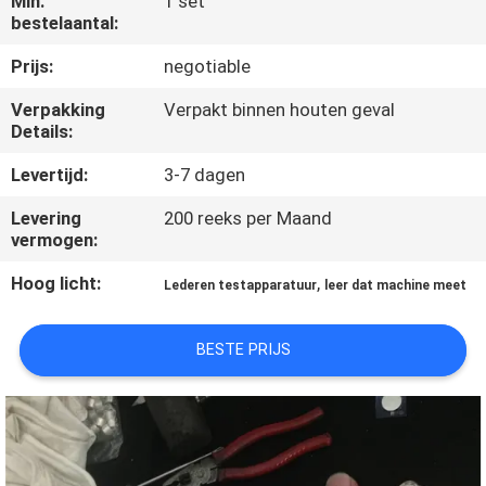
Min.
1 set
KWALITEITSCONTROLE
bestelaantal:
Prijs:
negotiable
CONTACTEER
Verpakking
Verpakt binnen houten geval
ONS
Details:
Levertijd:
3-7 dagen
NIEUWS
Levering
200 reeks per Maand
vermogen:
VERZOEK
Hoog licht:
,
OM EEN
Lederen testapparatuur
leer dat machine meet
CITAAT
BESTE PRIJS
VR
SHOW