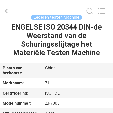
Dongguan
Zhongli
Instrument
Technology
Co.,
Lederen testen Machine
Ltd..
All
Rights
ENGELSE ISO 20344 DIN-de
HUIS
Reserved.
Weerstand van de
PRODUCTEN
Schuringsslijtage het
Materiële Testen Machine
VIDEOS
Plaats van
China
herkomst:
ONGEVEER
ONS
Merknaam:
ZL
Certificering:
ISO , CE
FABRIEKSREIS
Modelnummer:
Zl-7003