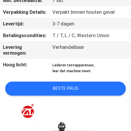
Min. bestelaantal:
1 set
KWALITEITSCONTROLE
Verpakking Details:
Verpakt binnen houten geval
CONTACTEER
Levertijd:
3-7 dagen
ONS
Betalingscondities:
T / T, L / C, Western Union
Levering
Verhandelbaar
NIEUWS
vermogen:
Hoog licht:
,
Lederen testapparatuur
VERZOEK
leer dat machine meet
OM EEN
CITAAT
BESTE PRIJS
VR
SHOW