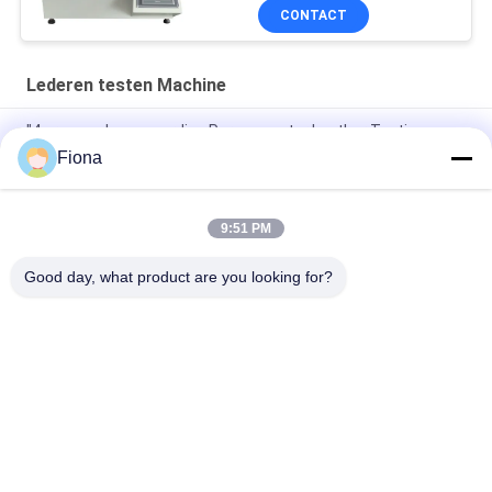
CONTACT
Lederen testen Machine
"4 groepen hoogwaardige Permeameter Leather Testing
Machine voor Raw Material Uppers, 6 Digit Display LCD"
Fiona
"LCD-testmachine voor flexiometerleer van topkwaliteit"
9:51 PM
"SATRA TM171 topkwaliteit Flexing Leather Dynamic
Waterproof Penetration Measuring Equipment"
Good day, what product are you looking for?
populaire categorieën
Alle
Rubber Het Testen 
Vulcaniserende 
Machine
Persmachine
Twee 
Universele Testen 
Broodjesmolen
Machine