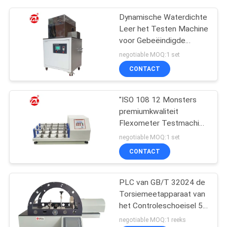
Dynamische Waterdichte
Leer het Testen Machine
voor Gebeëindigde
Leerschoenen ENGELSE
negotiable MOQ:1 set
ISO 20344
CONTACT
"ISO 108 12 Monsters
premiumkwaliteit
Flexometer Testmachine
voor Stof / Leer""
negotiable MOQ:1 set
CONTACT
PLC van GB/T 32024 de
Torsiemeetapparaat van
het Controleschoeisel 50
NM Capaciteits
negotiable MOQ:1 reeks