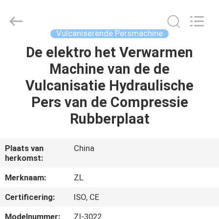
Dongguan
Zhongli
Instrument
Technology
Co.,
Vulcaniserende Persmachine
Ltd..
All
Rights
De elektro het Verwarmen
HUIS
Reserved.
Machine van de de
PRODUCTEN
Vulcanisatie Hydraulische
Pers van de Compressie
VIDEOS
Rubberplaat
ONGEVEER
Plaats van
China
herkomst:
ONS
Merknaam:
ZL
FABRIEKSREIS
Certificering:
ISO, CE
Modelnummer:
Zl-3022