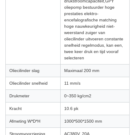
drukstroomcapaciteit,GPY
oliepomp bestuurder hoge
prestaties elektro-
encefalografische matching
hoge nauwkeurigheid niet-
weerstand zuiger van
oliecilinder uitvoeren constante
snelheid regelmodus, kan een,
twee keer druk en tijd vooraf
selecteren
Oliecilinder slag
Maximaal 200 mm
Oliecilinder snelheid
11 mm/s
Drukmeter
0~350 kg/cm2
Kracht
10.6 pk
Afmeting W*D*H
1000*500*1500 mm
Stroomvoorziening
AC380V, 20A