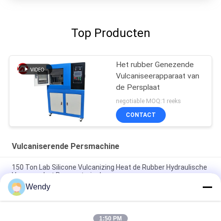
Top Producten
Het rubber Genezende
Vulcaniseerapparaat van
de Persplaat
negotiable MOQ:1 reeks
CONTACT
Vulcaniserende Persmachine
150 Ton Lab Silicone Vulcanizing Heat de Rubber Hydraulische
Vorm van het Persmateriaal
Wendy
50 de Olieverbinding van Ton Moulding Rubber O Ring
Vulcanizing Machine Hydraulic Press
1:50 PM