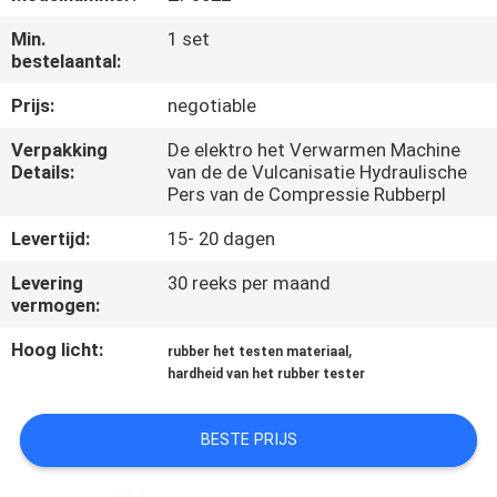
KWALITEITSCONTROLE
Min.
1 set
bestelaantal:
CONTACTEER
Prijs:
negotiable
ONS
Verpakking
De elektro het Verwarmen Machine
Details:
van de de Vulcanisatie Hydraulische
NIEUWS
Pers van de Compressie Rubberpl
Levertijd:
15- 20 dagen
VERZOEK
Levering
30 reeks per maand
OM EEN
vermogen:
CITAAT
Hoog licht:
,
rubber het testen materiaal
hardheid van het rubber tester
VR
SHOW
BESTE PRIJS