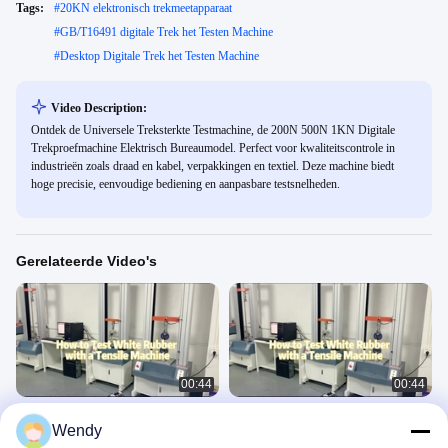
Tags:
#
20KN elektronisch trekmeetapparaat
#
GB/T16491 digitale Trek het Testen Machine
#
Desktop Digitale Trek het Testen Machine
Video Description:
Ontdek de Universele Treksterkte Testmachine, de 200N 500N 1KN Digitale
Trekproefmachine Elektrisch Bureaumodel. Perfect voor kwaliteitscontrole in
industrieën zoals draad en kabel, verpakkingen en textiel. Deze machine biedt
hoge precisie, eenvoudige bediening en aanpasbare testsnelheden.
Gerelateerde Video's
00:44
00:44
Meesinstrument voor de treksterkte
20KN elektronische Universele het
Wendy
van kledingstukken Universele
Testen Machine