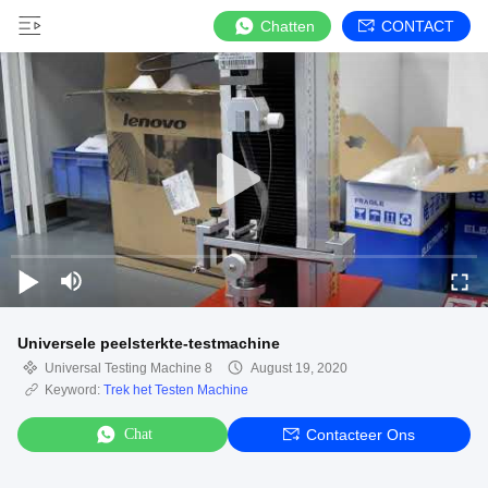
Chatten
CONTACT
Universele peelsterkte-testmachine
Universal Testing Machine 8
August 19, 2020
Keyword:
Trek het Testen Machine
Chat
Contacteer Ons