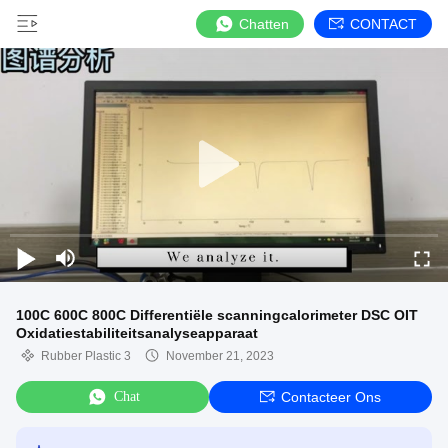
Chatten
CONTACT
100C 600C 800C Differentiële scanningcalorimeter DSC OIT
Oxidatiestabiliteitsanalyseapparaat
Rubber Plastic 3
November 21, 2023
Chat
Contacteer Ons