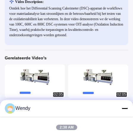
Video Description:
Ontdek hoe het Differential Scanning Calorimeter (DSC)-apparaat de workflows
voor materiaalanalyse kan stroomlijnen en de betrouwbaarheid bij het testen van
de oxidatiestabiliteit kan verbeteren. In deze video demonstreren we de werking
van 100C, 600C en 800C DSC-systemen voor OIT-analyse (Oxidation Induction
Time), waarbij praktische toepassingen in kwaliteitscontrole- en
onderzoeksomgevingen worden getoond.
Gerelateerde Video's
02:05
02:05
Kleine laboratoriumextruder met
Laboratorium Mini Desktop Twin
Wendy
enkele schroef
Screw Extruder Twin Screw
Laboratory Extrusion Pelletizer
Rubber Plastic 3
Rubber Plastic 3
December 24, 2025
June 13, 2025
2:38 AM