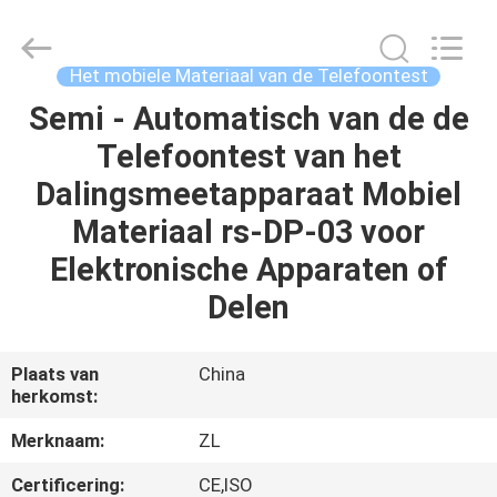
Dongguan
Zhongli
Instrument
Technology
Co.,
Het mobiele Materiaal van de Telefoontest
Ltd..
All
Rights
Semi - Automatisch van de de
HUIS
Reserved.
Telefoontest van het
PRODUCTEN
Dalingsmeetapparaat Mobiel
Materiaal rs-DP-03 voor
VIDEOS
Elektronische Apparaten of
Delen
ONGEVEER
ONS
Plaats van
China
herkomst:
FABRIEKSREIS
Merknaam:
ZL
Certificering:
CE,ISO