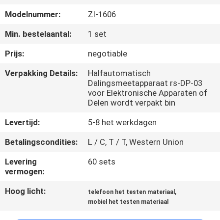
KWALITEITSCONTROLE
Modelnummer:
Zl-1606
CONTACTEER
Min. bestelaantal:
1 set
ONS
Prijs:
negotiable
Verpakking Details:
Halfautomatisch
NIEUWS
Dalingsmeetapparaat rs-DP-03
voor Elektronische Apparaten of
Delen wordt verpakt bin
VERZOEK
Levertijd:
5-8 het werkdagen
OM EEN
Betalingscondities:
L / C, T / T, Western Union
CITAAT
Levering
60 sets
vermogen:
VR
Hoog licht:
,
telefoon het testen materiaal
SHOW
mobiel het testen materiaal