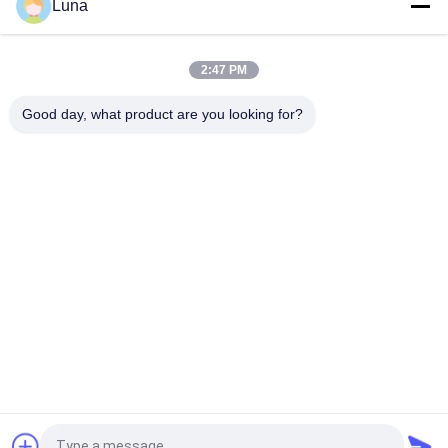
Luna
USB-IF EIA-364-13 IEC 60512 Mobiele telefoon USB-oplader
Service Life Connector Socket Plug Insertion Force Tester
IEC 60068 IEC 60268 ASTM F2101 Hoofdtelefoon Expansion
2:47 PM
Life Tester Hoofdtelefoon Headband Stretch Fatigue Testing
Machine
Good day, what product are you looking for?
populaire categorieën
Alle
Rubber Het Testen 
Vulcaniserende 
Machine
Persmachine
Twee 
Universele Testen 
Broodjesmolen
Machine
Trek Het Testen 
Banburymixer
Machine
De Machine Van De 
Milieu Testkamer
Metaaldetector