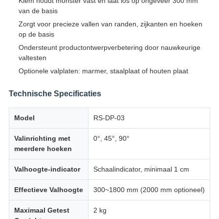
Klem houdt monster vast en laat los op ongeveer 300 mm
van de basis
Zorgt voor precieze vallen van randen, zijkanten en hoeken
op de basis
Ondersteunt productontwerpverbetering door nauwkeurige
valtesten
Optionele valplaten: marmer, staalplaat of houten plaat
Technische Specificaties
Model
RS-DP-03
Valinrichting met
0°, 45°, 90°
meerdere hoeken
Valhoogte-indicator
Schaalindicator, minimaal 1 cm
Effectieve Valhoogte
300~1800 mm (2000 mm optioneel)
Maximaal Getest
2 kg