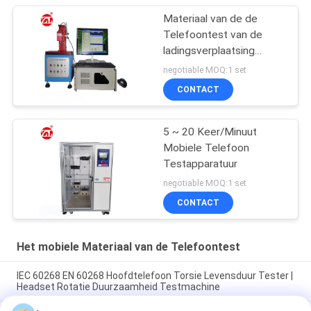
Materiaal van de de
Telefoontest van de
ladingsverplaatsing
stookt het Mobiele voor
negotiable MOQ:1 set
Sleutel Knoop op
CONTACT
5 ~ 20 Keer/Minuut
Mobiele Telefoon
Testapparatuur
negotiable MOQ:1 set
CONTACT
Het mobiele Materiaal van de Telefoontest
IEC 60268 EN 60268 Hoofdtelefoon Torsie Levensduur Tester |
Headset Rotatie Duurzaamheid Testmachine