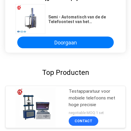
Semi - Automatisch van de de
Telefoontest van het
Dalingsmeetapparaat Mobiel
Materiaal rs-DP-03 voor
Elektronische Apparaten of Delen
Doorgaan
Top Producten
Testapparatuur voor
mobiele telefoons met
hoge precisie
negotiable MOQ:1 set
CONTACT