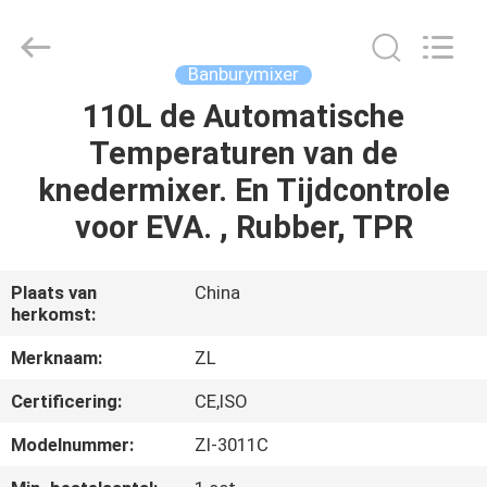
Dongguan
Zhongli
Instrument
Technology
Co.,
Banburymixer
Ltd..
All
Rights
110L de Automatische
HUIS
Reserved.
Temperaturen van de
PRODUCTEN
knedermixer. En Tijdcontrole
voor EVA. , Rubber, TPR
VIDEOS
Plaats van
China
herkomst:
ONGEVEER
ONS
Merknaam:
ZL
Certificering:
CE,ISO
FABRIEKSREIS
Modelnummer:
Zl-3011C