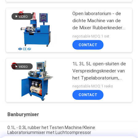
Open laboratorium - de
dichte Machine van de
de Mixer Rubberkneder
van de Type Plastic
negotiable MOQ:1 set
Verspreiding
CONTACT
1L 3L 5L open-sluiten de
Verspreidingskneder van
het Typelaboratorium,
Banbury-Mixer
negotiable MOQ:1 reeks
CONTACT
Banburymixer
0.1L - 0.3L rubber het Testen Machine/Kleine
Laboratoriummixer met Luchtcompressor