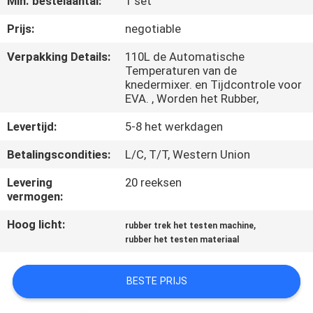
Min. bestelaantal:
1 set
KWALITEITSCONTROLE
Prijs:
negotiable
CONTACTEER
Verpakking Details:
110L de Automatische
Temperaturen van de
ONS
knedermixer. en Tijdcontrole voor
EVA. , Worden het Rubber,
NIEUWS
Levertijd:
5-8 het werkdagen
Betalingscondities:
L/C, T/T, Western Union
VERZOEK
Levering
20 reeksen
OM EEN
vermogen:
CITAAT
Hoog licht:
,
rubber trek het testen machine
rubber het testen materiaal
VR
SHOW
BESTE PRIJS