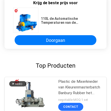
Krijg de beste prijs voor
110L de Automatische
Temperaturen van de
knedermixer. En Tijdcontrole voor
EVA. , Rubber, TPR
Doorgaan
Top Producten
Plastic de Mixerkneder
van Kleurenmasterbatch
Banbury Rubber het
Testen Machine
negotiable MOQ:1 set
CONTACT