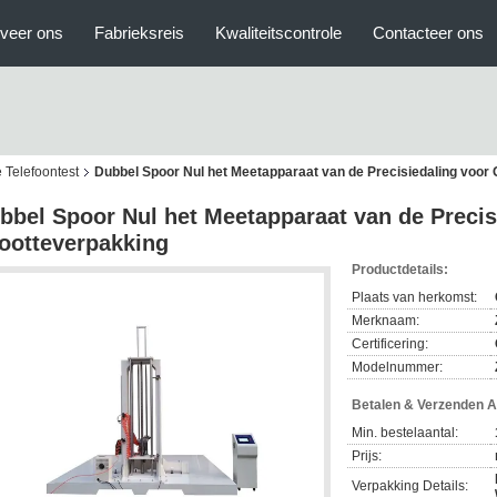
veer ons
Fabrieksreis
Kwaliteitscontrole
Contacteer ons
 Telefoontest
Dubbel Spoor Nul het Meetapparaat van de Precisiedaling voor
bbel Spoor Nul het Meetapparaat van de Precis
ootteverpakking
Productdetails:
Plaats van herkomst:
Merknaam:
Certificering:
Modelnummer:
Betalen & Verzenden 
Min. bestelaantal:
Prijs:
Verpakking Details: