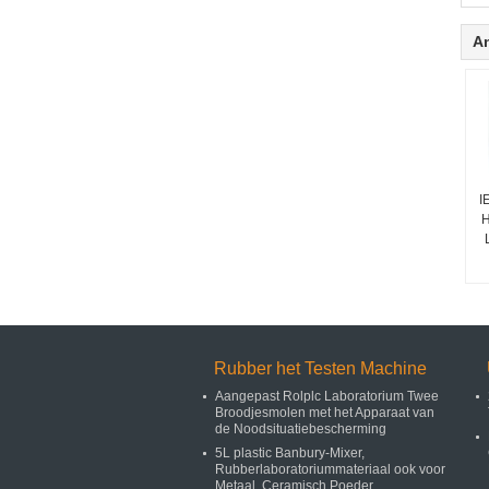
A
I
H
Rubber het Testen Machine
Aangepast Rolplc Laboratorium Twee
Broodjesmolen met het Apparaat van
de Noodsituatiebescherming
5L plastic Banbury-Mixer,
Rubberlaboratoriummateriaal ook voor
Metaal, Ceramisch Poeder