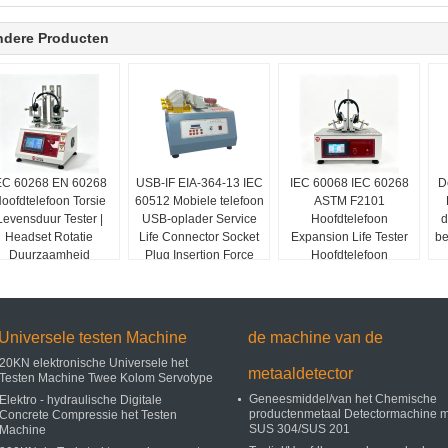
ndere Producten
EC 60268 EN 60268
USB-IF EIA-364-13 IEC
IEC 60068 IEC 60268
D
oofdtelefoon Torsie
60512 Mobiele telefoon
ASTM F2101
Levensduur Tester |
USB-oplader Service
Hoofdtelefoon
d
Headset Rotatie
Life Connector Socket
Expansion Life Tester
be
Duurzaamheid
Plug Insertion Force
Hoofdtelefoon
Testmachine
Tester
Headband Stretch
Fatigue Testing
Machine
Universele testen Machine
de machine van de
20KN elektronische Universele het
metaaldetector
Testen Machine Twee Kolom Servotype
Geneesmiddel/van het Chemische
Elektro - hydraulische Digitale
productenmetaal Detectormachine m
Concrete Compressie het Testen
SUS 304/SUS 201
Machine