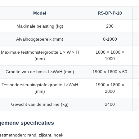
Model
RS-DP-P-10
Maximale belasting (kg)
200
Afvalhoogtebereik (mm)
0-1000
Maximale testmonstergrootte L × W × H
1000 × 1000 ×
(mm)
1000
Grootte van de basis L×W×H (mm)
1900 × 1600 × 60
Testondersteuningstafelgrootte L×W×H
1900 × 1800 ×
(mm)
2800
Gewicht van de machine (kg)
2400
gemene specificaties
estmethoden: rand, zijkant, hoek