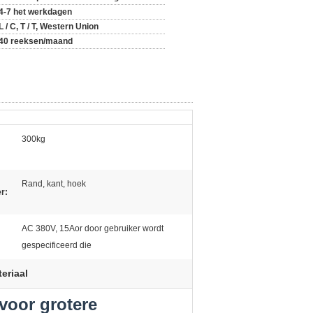
4-7 het werkdagen
L / C, T / T, Western Union
40 reeksen/maand
300kg
Rand, kant, hoek
r:
AC 380V, 15Aor door gebruiker wordt
gespecificeerd die
eriaal
voor grotere