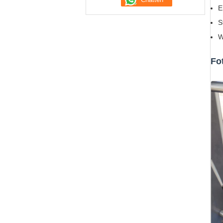
E
S
W
Fo