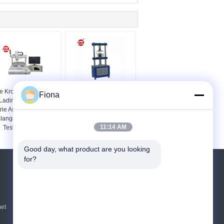
e Kromme van de de
Balans de
Fiona
Ladingsslag van de
Testmateriaal van de
rie Asdrukknop Zeer
Kracht Mobiel Telefoon
langrijk Dringend het
11:14 AM
Testen Materiaal
Good day, what product are you looking 
for?
Vraag een offerte aan
Verzend
et
sgs