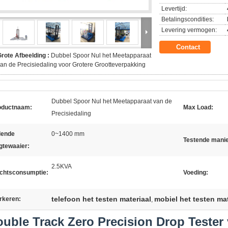
Levertijd:
Betalingscondities:
Levering vermogen:
Contact
rote Afbeelding :
Dubbel Spoor Nul het Meetapparaat
an de Precisiedaling voor Grotere Grootteverpakking
Dubbel Spoor Nul het Meetapparaat van de
oductnaam:
Max Load:
Precisiedaling
lende
0~1400 mm
Testende manie
gtewaaier:
2.5KVA
chtsconsumptie:
Voeding:
telefoon het testen materiaal
mobiel het testen mat
rkeren:
,
uble Track Zero Precision Drop Tester 