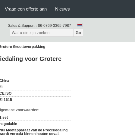
Vraag een offerte aan
Nieuws
Sales & Support：
86-0769-3365-7987
Go
 Grotere Grootteverpakking
iedaling voor Grotere
China
ZL
CE,ISO
Zl-1615
Algemene voorwaarden:
1 set
negotiable
Nul Meetapparaat van de Precisiedaling
wordt verpakt binnen houten geval.