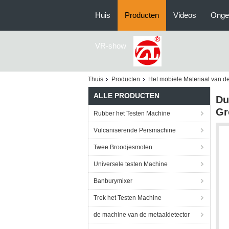
Huis
Producten
Videos
Onge
VR-show
Thuis
Producten
Het mobiele Materiaal van de
ALLE PRODUCTEN
Du
Gr
Rubber het Testen Machine
Vulcaniserende Persmachine
Twee Broodjesmolen
Universele testen Machine
Banburymixer
Trek het Testen Machine
de machine van de metaaldetector