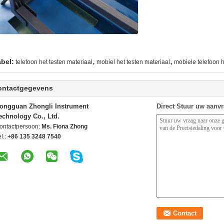
,
,
abel:
telefoon het testen materiaal
mobiel het testen materiaal
mobiele telefoon 
ontactgegevens
ongguan Zhongli Instrument
Direct Stuur uw aanv
echnology Co., Ltd.
ontactpersoon:
Ms. Fiona Zhong
l.:
+86 135 3248 7540