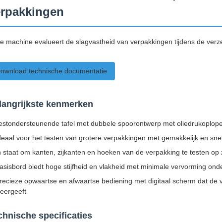
erpakkingen
e machine evalueert de slagvastheid van verpakkingen tijdens de verz
ownload technische documentatie
langrijkste kenmerken
estondersteunende tafel met dubbele spoorontwerp met oliedrukoplop
deaal voor het testen van grotere verpakkingen met gemakkelijk en sne
n staat om kanten, zijkanten en hoeken van de verpakking te testen op z
asisbord biedt hoge stijfheid en vlakheid met minimale vervorming onde
recieze opwaartse en afwaartse bediening met digitaal scherm dat de
eergeeft
chnische specificaties