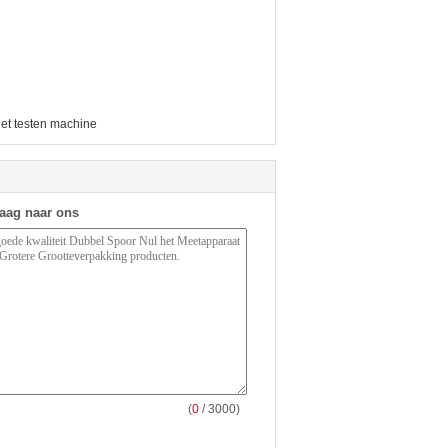
het testen machine
raag naar ons
(
0
/ 3000)