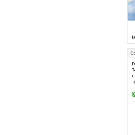
l
C
D
T
C
Te