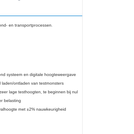
end- en transportprocessen.
end systeem en digitale hoogteweergave
l laden/ontladen van testmonsters
eer lage testhoogten, te beginnen bij nul
r belasting
 valhoogte met ±2% nauwkeurigheid