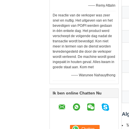
—— Remy Attalin
De reactie van de verkoper was zeer
snel en nuttig. Het uitgeven van en het
bevestigen van PO/PI werden gedaan
in één enkele dag. Het product werd
verscheept de volgende dag nadat de
transactie wordt bevestigd. Kon niet
meer in termen van de dienst worden
tevredengesteld die door de verkoper
wordt verleend. De machine wordt goed
ingepakt in houten geval. Alles kwam in
goede staat aan. Kom met
—— Warunee Nahauythong
Ik ben online Chatten Nu
Al
T