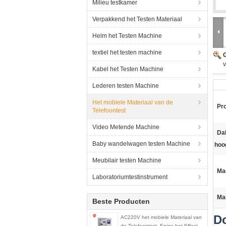
Milieu testkamer
Verpakkend het Testen Materiaal
Helm het Testen Machine
textiel het testen machine
G
v
Kabel het Testen Machine
Lederen testen Machine
Het mobiele Materiaal van de
Pr
Telefoontest
Video Metende Machine
Da
Baby wandelwagen testen Machine
hoo
Meubilair testen Machine
Ma
Laboratoriumtestinstrument
Ma
Beste Producten
Do
AC220V het mobiele Materiaal van
de Telefoontest, Enige het Effect