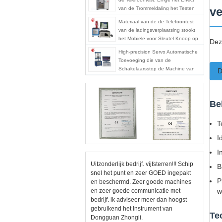
v
van de Trommeldaling het Testen
Machine met Beschermende
Materiaal van de de Telefoontest
Dekking
van de ladingsverplaatsing stookt
het Mobiele voor Sleutel Knoop op
Dez
High-precision Servo Automatische
Toevoeging die van de
Schakelaarsstop de Machine van
D
de Krachttest trekken
Be
T
I
I
Uitzonderlijk bedrijf. vijfsterren!!! Schip
B
snel het punt en zeer GOED ingepakt
P
en beschermd. Zeer goede machines
en zeer goede communicatie met
w
bedrijf. ik adviseer meer dan hoogst
gebruikend het Instrument van
Te
Dongguan Zhongli.