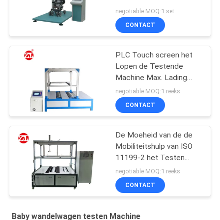
Canvasrubber van de
negotiable MOQ:1 set
Babywandelwagen
CONTACT
vervoert Beschikbare
Riem
PLC Touch screen het
Lopen de Testende
Machine Max. Lading
200KG van de
negotiable MOQ:1 reeks
Hulpmoeheid
CONTACT
De Moeheid van de de
Mobiliteitshulp van ISO
11199-2 het Testen
Machine met Dubbele
negotiable MOQ:1 reeks
Rollen
CONTACT
Baby wandelwagen testen Machine