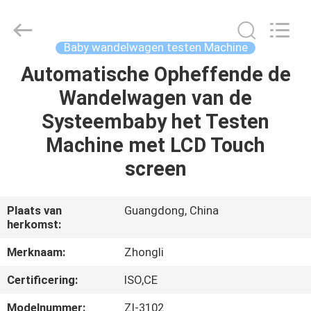
Dongguan
Zhongli
Instrument
Technology
Co.,
Baby wandelwagen testen Machine
Ltd..
All
Rights
Automatische Opheffende de
HUIS
Reserved.
Wandelwagen van de
PRODUCTEN
Systeembaby het Testen
Machine met LCD Touch
VIDEOS
screen
ONGEVEER
Plaats van
Guangdong, China
herkomst:
ONS
Merknaam:
Zhongli
FABRIEKSREIS
Certificering:
ISO,CE
Modelnummer:
Zl-3102