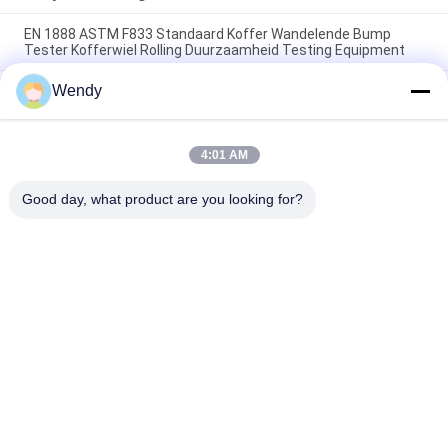
EN 1888 ASTM F833 Standaard Koffer Wandelende Bump
Tester Kofferwiel Rolling Duurzaamheid Testing Equipment
Wendy
Het Wielschuring van de babykar het Testen Machine in de
Inspectieindustrieën en Sectoren die wordt gebruikt
De Wandelwagen van de de Afstand in mijlenbaby van de
4:01 AM
kinderwagengang het Testen de Testmateriaal van de
Machineschuring
Good day, what product are you looking for?
populaire categorieën
Alle
Rubber Het Testen 
Vulcaniserende 
Machine
Persmachine
Twee 
Universele Testen 
Broodjesmolen
Machine
Trek Het Testen 
Banburymixer
Machine