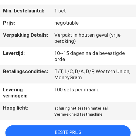
KWALITEITSCONTROLE
Min. bestelaantal:
1 set
CONTACTEER
Prijs:
negotiable
ONS
Verpakking Details:
Verpakt in houten geval (vrije
beroking)
NIEUWS
Levertijd:
10~15 dagen na de bevestigde
orde
VERZOEK
Betalingscondities:
T/T, L/C, D/A, D/P, Western Union,
MoneyGram
OM EEN
Levering
100 sets per maand
CITAAT
vermogen:
Hoog licht:
,
schuring het testen materiaal
VR
Vermoeidheid testmachine
SHOW
BESTE PRIJS