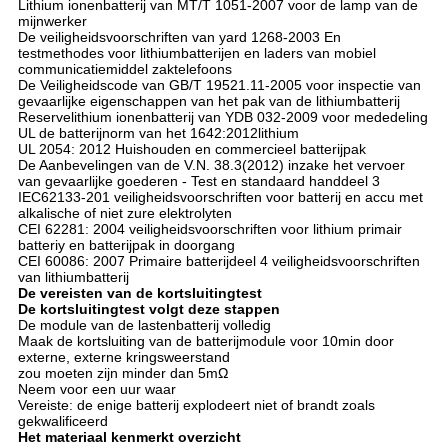
Lithium ionenbatterij van MT/T 1051-2007 voor de lamp van de
mijnwerker
De veiligheidsvoorschriften van yard 1268-2003 En
testmethodes voor lithiumbatterijen en laders van mobiel
communicatiemiddel zaktelefoons
De Veiligheidscode van GB/T 19521.11-2005 voor inspectie van
gevaarlijke eigenschappen van het pak van de lithiumbatterij
Reservelithium ionenbatterij van YDB 032-2009 voor mededeling
UL de batterijnorm van het 1642:2012lithium
UL 2054: 2012 Huishouden en commercieel batterijpak
De Aanbevelingen van de V.N. 38.3(2012) inzake het vervoer
van gevaarlijke goederen - Test en standaard handdeel 3
IEC62133-201 veiligheidsvoorschriften voor batterij en accu met
alkalische of niet zure elektrolyten
CEI 62281: 2004 veiligheidsvoorschriften voor lithium primair
batteriy en batterijpak in doorgang
CEI 60086: 2007 Primaire batterijdeel 4 veiligheidsvoorschriften
van lithiumbatterij
De vereisten van de kortsluitingtest
De kortsluitingtest volgt deze stappen
De module van de lastenbatterij volledig
Maak de kortsluiting van de batterijmodule voor 10min door
externe, externe kringsweerstand
zou moeten zijn minder dan 5mΩ
Neem voor een uur waar
Vereiste: de enige batterij explodeert niet of brandt zoals
gekwalificeerd
Het materiaal kenmerkt overzicht