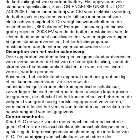
de kortsluitingtest van soortenofbattery. Het applys aan vele
standaardspecificaties, zoals GB-ENGELSE UN38.3 UL QC/T
743-2006 Lithium ionenbatterij van CEI voor elektrisch voertuig,
de batterijpak en systeem van de Lithium ionenmacht voor
elektrisch voertuigdeel 3: De veiligheidsvoorschriften en de
testmethodes, „863 plannen“ Energie - besparing en nieuwe
grote projecten 2008 EV-van de de batterijprestatietest van de
lithium de ionenmacht specificatie enz. van energievoertuigen.
Volgens standaardvereisten, het kortsluitingapparaat
mustconform aan de interne weerstandswaaier
<5m>
Discription van het materiaalontwerp:
Deze apparaten worden ontworpen volgens standaardvereisten
van diverse soorten de test van de batterijkortsluiting, zodat de
stroom van thatmaximumkort:sluiten, die voor de test wordt
vereist, worden gemeten.
Bovendien, het kortsluitende apparaat moet ook groot huidig
effect kunnen weerstaan. Zo kiezen wij de
industriallevelgelijkstroom elektromagnetische schakelaar,
zuiver-koper die eind en interne te doen afwijken kopergravure
telegraferen, die effectief het het koelen effect verbeteren en de
veiligheid van groot huidig kortsluitingapparaat verzekeren,
verminder effectief het verlies van testmateriaal, verzekeren de
nauwkeurigheid van testgegevens.
Controlemethode:
Keurt PLC de wijze van de mens-machine interfacecontrole
goed. Gebruik de relaisschakelaar als omschakelingselement,
opstelling de beproevingsomstandigheden op de interface van
PLC. De aandrijving van schakelaars zendt sterke die