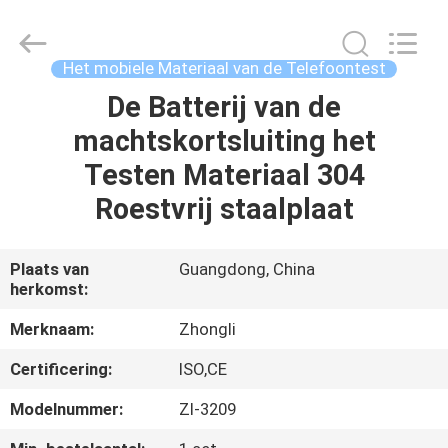
Dongguan
Zhongli
Instrument
Technology
Co.,
Het mobiele Materiaal van de Telefoontest
Ltd..
All
Rights
De Batterij van de
HUIS
Reserved.
machtskortsluiting het
PRODUCTEN
Testen Materiaal 304
Roestvrij staalplaat
VIDEOS
Plaats van
Guangdong, China
herkomst:
ONGEVEER
ONS
Merknaam:
Zhongli
Certificering:
ISO,CE
FABRIEKSREIS
Modelnummer:
Zl-3209