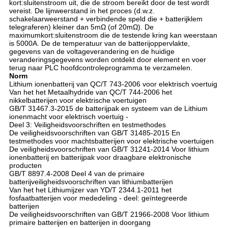
kort:sluitenstroom uit, die de stroom bereikt door de test wordt
vereist. De lijnweerstand in het proces (d.w.z.
schakelaarweerstand + verbindende speld die + batterijklem
telegraferen) kleiner dan 5mΩ (of 20mΩ). De
maximumkort:sluitenstroom die de testende kring kan weerstaan
is 5000A. De de temperatuur van de batterijoppervlakte,
gegevens van de voltageverandering en de huidige
veranderingsgegevens worden ontdekt door element en voer
terug naar PLC hoofdcontroleprogramma te verzamelen.
Norm
Lithium ionenbatterij van QC/T 743-2006 voor elektrisch voertuig
Van het het Metaalhydride van QC/T 744-2006 het
nikkelbatterijen voor elektrische voertuigen
GB/T 31467.3-2015 de batterijpak en systeem van de Lithium
ionenmacht voor elektrisch voertuig -
Deel 3: Veiligheidsvoorschriften en testmethodes
De veiligheidsvoorschriften van GB/T 31485-2015 En
testmethodes voor machtsbatterijen voor elektrische voertuigen
De veiligheidsvoorschriften van GB/T 31241-2014 Voor lithium
ionenbatterij en batterijpak voor draagbare elektronische
producten
GB/T 8897.4-2008 Deel 4 van de primaire
batterijveiligheidsvoorschriften van lithiumbatterijen
Van het het Lithiumijzer van YD/T 2344.1-2011 het
fosfaatbatterijen voor mededeling - deel: geïntegreerde
batterijen
De veiligheidsvoorschriften van GB/T 21966-2008 Voor lithium
primaire batterijen en batterijen in doorgang