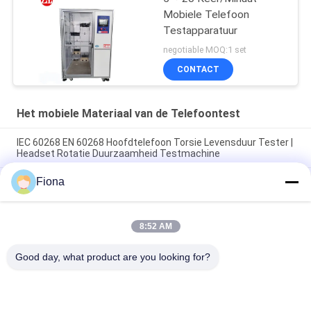
Mobiele Telefoon
Testapparatuur
negotiable MOQ:1 set
CONTACT
Het mobiele Materiaal van de Telefoontest
IEC 60268 EN 60268 Hoofdtelefoon Torsie Levensduur Tester |
Headset Rotatie Duurzaamheid Testmachine
Fiona
USB-IF EIA-364-13 IEC 60512 Mobiele telefoon USB-oplader
Service Life Connector Socket Plug Insertion Force Tester
IEC 60068 IEC 60268 ASTM F2101 Hoofdtelefoon Expansion
8:52 AM
Life Tester Hoofdtelefoon Headband Stretch Fatigue Testing
Machine
Good day, what product are you looking for?
populaire categorieën
Alle