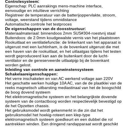
Controlesysteem:
Eigenschap: PLC aanrakings mens-machine interface,
eenvoudige en intuïtieve verrichting
Registreer de temperatuur van de batterijoppervlakte, stroom,
voltage, weerstand tijdens omnidistance
Automatische controle het testproces
De eigenschappen van de doosstructuur:
Materiaalmateriaal: binnendoos 2mm SUS#304-roestvrij staal
Buitendoos: de 2.0mm koudgewalste vernis van het plaatstoven
Rookuitlaat en ventilatiefunctie: de linkerkant van het apparaat is
uitgerust met een luchtinham, is de bovenkant uitgerust die met
een haven van de rookuitlaat, en het uitlaatgas tijdens het testen
wordt geproduceerd kan aan de buitenkant door de lucht-
ventilator en de gereserveerde uitlaatpijp bij de bovenkant
worden gelost.
Inleiding van controle en aanwinstensysteem
Schakelaareigenschappen:
Het verre inschakelen en van AC werkend voltage aan 220V
Het geschatte werken huidige 10A AC, van de de plaatklei van de
reeks magnetisch uitbarsting mediastinaal van het de boogschild
de boog dovend systeem
Het elektromagnetische systeem en het belangrijkste dovende
systeem van de contactboog worden respectievelijk bevestigd op
de het Opzetten chassis.
Het gebruiksmodel wordt gekenmerkt in die zin dat het
gebruiksmodel het hoekig-roteert een klep-type
elektromagnetisch systeem goedkeurt en een dubbel die rol
aantrekken winden. Een dringend randapparaat wordt geschikt