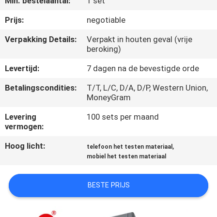
Min. bestelaantal:
1 set
KWALITEITSCONTROLE
Prijs:
negotiable
CONTACTEER
Verpakking Details:
Verpakt in houten geval (vrije
beroking)
ONS
Levertijd:
7 dagen na de bevestigde orde
NIEUWS
Betalingscondities:
T/T, L/C, D/A, D/P, Western Union,
MoneyGram
VERZOEK
Levering
100 sets per maand
vermogen:
OM EEN
CITAAT
Hoog licht:
,
telefoon het testen materiaal
mobiel het testen materiaal
VR
BESTE PRIJS
SHOW