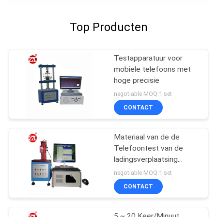
Top Producten
Testapparatuur voor
mobiele telefoons met
hoge precisie
negotiable MOQ:1 set
CONTACT
Materiaal van de de
Telefoontest van de
ladingsverplaatsing
stookt het Mobiele voor
negotiable MOQ:1 set
Sleutel Knoop op
CONTACT
5 ~ 20 Keer/Minuut