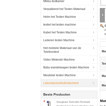
Milieu testkamer
Verpakkend het Testen Materiaal
Helm het Testen Machine
textiel het testen machine
G
H
Kabel het Testen Machine
N
Lederen testen Machine
Het mobiele Materiaal van de
Ma
Telefoontest
Video Metende Machine
Tes
Baby wandelwagen testen Machine
Meubilair testen Machine
Ma
Laboratoriumtestinstrument
Ma
Beste Producten
Mat
Draagbare Gebruikte Rockwell-
Hardheid het Testen Machine met