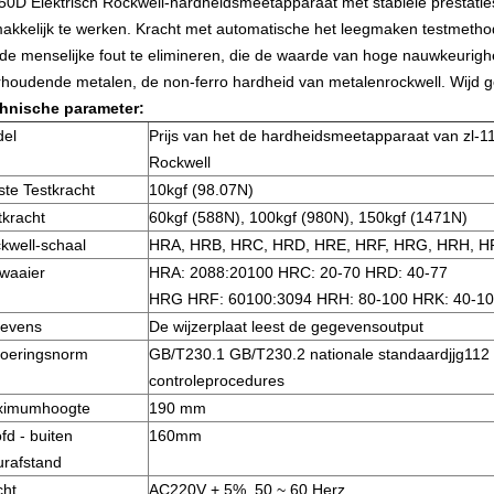
50D Elektrisch Rockwell-hardheidsmeetapparaat met stabiele prestaties,
akkelijk te werken. Kracht met automatische het leegmaken testmethode
de menselijke fout te elimineren, die de waarde van hoge nauwkeurigh
erhoudende metalen, de non-ferro hardheid van metalenrockwell. Wijd ge
hnische parameter:
el
Prijs van het de hardheidsmeetapparaat van zl-1
Rockwell
ste Testkracht
10kgf (98.07N)
tkracht
60kgf (588N), 100kgf (980N), 150kgf (1471N)
kwell-schaal
HRA, HRB, HRC, HRD, HRE, HRF, HRG, HRH, 
twaaier
HRA: 2088:20100 HRC: 20-70 HRD: 40-77
HRG HRF: 60100:3094 HRH: 80-100 HRK: 40-1
evens
De wijzerplaat leest de gegevensoutput
voeringsnorm
GB/T230.1 GB/T230.2 nationale standaardjjg112
controleprocedures
ximumhoogte
190 mm
fd - buiten
160mm
rafstand
ht
AC220V + 5%, 50 ~ 60 Herz