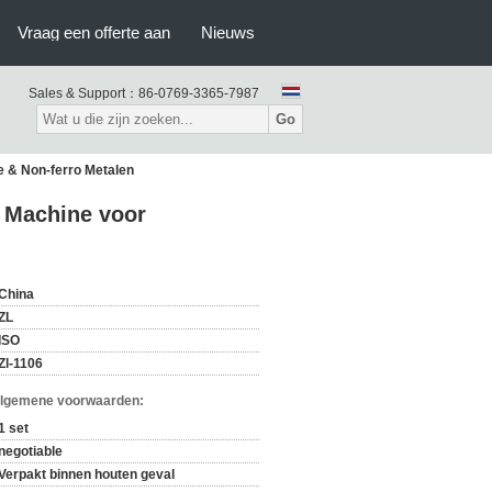
Vraag een offerte aan
Nieuws
Sales & Support：
86-0769-3365-7987
Go
e & Non-ferro Metalen
n Machine voor
China
ZL
ISO
Zl-1106
Algemene voorwaarden:
1 set
negotiable
Verpakt binnen houten geval