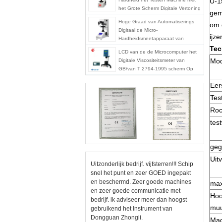
U-1
het Grote Scherm Digitale Vertoning
gem
Hoge Graad van Automatiserings
om 
Digitaal de Micro-
ijz
Hardheidsmeetapparaat van
Vickers
Tec
LCD van de de Microcomputer het
Mod
Digitale Viscositeitsmeter van
GB/van T 2794-1995 scherm Op
hoge temperatuur
Eer
Tes
Roc
tes
geg
Uit
Uitzonderlijk bedrijf. vijfsterren!!! Schip
snel het punt en zeer GOED ingepakt
en beschermd. Zeer goede machines
ma
en zeer goede communicatie met
Hoo
bedrijf. ik adviseer meer dan hoogst
muu
gebruikend het Instrument van
Dongguan Zhongli.
Mac