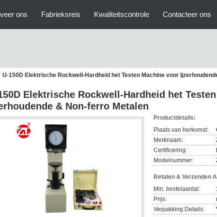
veer ons
Fabrieksreis
Kwaliteitscontrole
Contacteer ons
U-150D Elektrische Rockwell-Hardheid het Testen Machine voor Ijzerhoudend
150D Elektrische Rockwell-Hardheid het Teste
zerhoudende & Non-ferro Metalen
Productdetails:
Plaats van herkomst:
Merknaam:
Certificering:
Modelnummer:
Betalen & Verzenden 
Min. bestelaantal:
Prijs:
Verpakking Details: