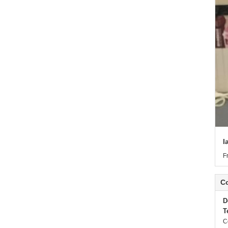
l
F
C
D
T
C