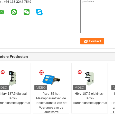
l.:
+86 135 3248 7540
ndere Producten
hbrv-187,5 digitaal
Yard-35 het
Hbrv-187,5 elektrisch
Blovi-
Meetapparaat van de
Blovi-
rdheidsmeetapparaat
Tablethardheid van het
Hardheidsmeetapparaat
Ha
Voertarwe van de
v
Tabletkorrel
H