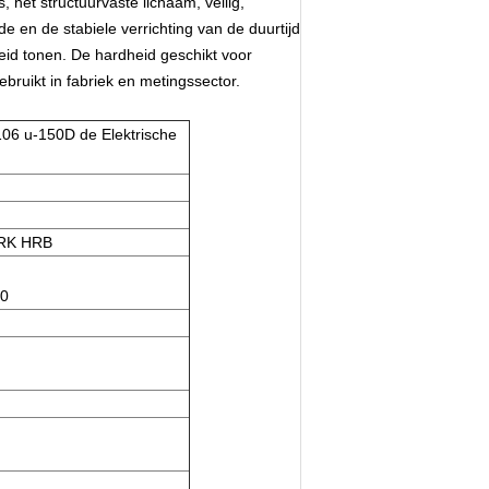
 het structuurvaste lichaam, veilig,
 en de stabiele verrichting van de duurtijd
eid tonen. De hardheid geschikt voor
bruikt in fabriek en metingssector.
106 u-150D de Elektrische
HRK HRB
00