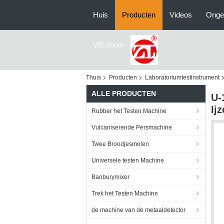
Huis
Producten
Videos
Onge
VR-show
Thuis
Producten
Laboratoriumtestinstrument
ALLE PRODUCTEN
U-
Ij
Rubber het Testen Machine
Vulcaniserende Persmachine
Twee Broodjesmolen
Universele testen Machine
Banburymixer
Trek het Testen Machine
de machine van de metaaldetector