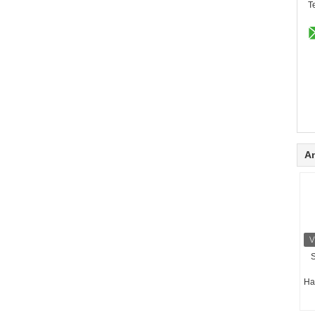
Te
A
S
Ha