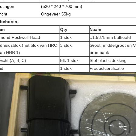
etingen
(520 * 240 * 700 mm)
icht
Ongeveer 55kg
behoren:
am
Qty
Naam
mond Rockwell Head
1 stuk
φ1.5875mm balhoofd
dheidsblok (het blok van HRC
3 stuk
Groot, middelgroot en V
van HRB 1)
proefbank
icht (A, B, C)
Elk 1 stuk
Stof plastic dekking
nd
1 stuk
Productcertificatie