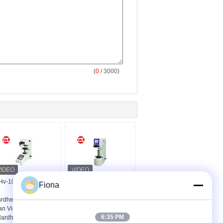
(
0
/ 3000)
Hv-1000 Digitaal de
Desktop hbs-3000 de
Fiona
Micro-
Hardheidsmeetapparaat
rdheidsmeetapparaat
van Touch screen
an Vickers, de Micro-
Digitaal Brinell, het
6:35 PM
ardheid van Vickers
Meetapparaat van de