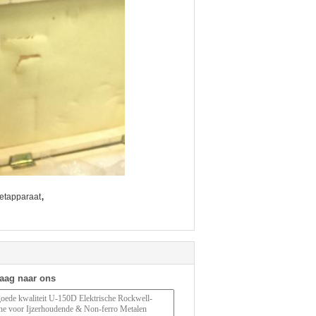
,
eetapparaat
raag naar ons