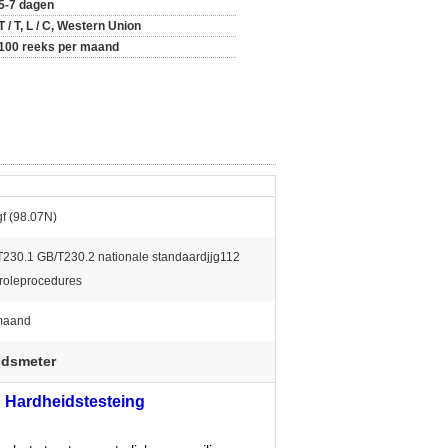
5-7 dagen
T / T, L / C, Western Union
100 reeks per maand
f (98.07N)
230.1 GB/T230.2 nationale standaardjjg112
roleprocedures
maand
idsmeter
 Hardheidstesteing