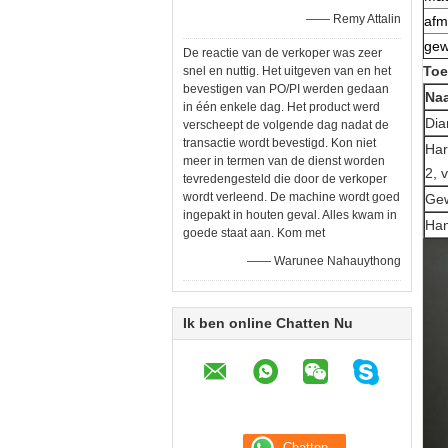
—— Remy Attalin
afm
gew
De reactie van de verkoper was zeer
Toe
snel en nuttig. Het uitgeven van en het
bevestigen van PO/PI werden gedaan
Na
in één enkele dag. Het product werd
Dia
verscheept de volgende dag nadat de
transactie wordt bevestigd. Kon niet
Har
meer in termen van de dienst worden
2, 
tevredengesteld die door de verkoper
wordt verleend. De machine wordt goed
Gew
ingepakt in houten geval. Alles kwam in
Ha
goede staat aan. Kom met
—— Warunee Nahauythong
Ik ben online Chatten Nu