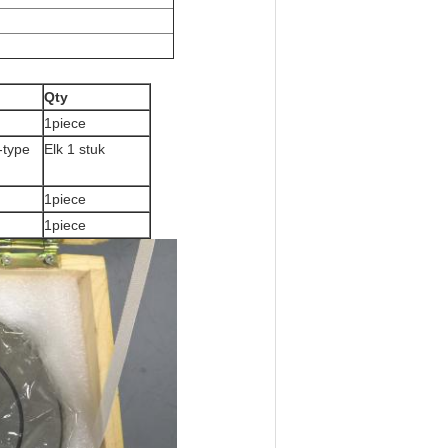
Qty
1piece
-type
Elk 1 stuk
1piece
1piece