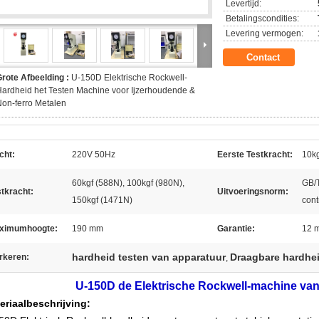
Levertijd:
Betalingscondities:
Levering vermogen:
Contact
rote Afbeelding :
U-150D Elektrische Rockwell-
ardheid het Testen Machine voor Ijzerhoudende &
on-ferro Metalen
cht:
220V 50Hz
Eerste Testkracht:
10kg
60kgf (588N), 100kgf (980N),
GB/T
tkracht:
Uitvoeringsnorm:
150kgf (1471N)
cont
ximumhoogte:
190 mm
Garantie:
12 
hardheid testen van apparatuur
Draagbare hardhe
rkeren:
,
U-150D de Elektrische Rockwell-machine van
eriaalbeschrijving: