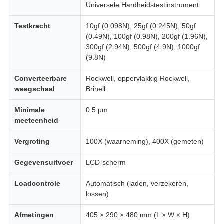
Universele Hardheidstestinstrument
Testkracht
10gf (0.098N), 25gf (0.245N), 50gf
(0.49N), 100gf (0.98N), 200gf (1.96N),
300gf (2.94N), 500gf (4.9N), 1000gf
(9.8N)
Converteerbare
Rockwell, oppervlakkig Rockwell,
weegschaal
Brinell
Minimale
0.5 μm
meeteenheid
Vergroting
100X (waarneming), 400X (gemeten)
Gegevensuitvoer
LCD-scherm
Loadcontrole
Automatisch (laden, verzekeren,
lossen)
Afmetingen
405 × 290 × 480 mm (L × W × H)