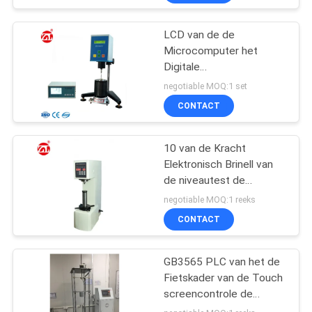
LCD van de de
Microcomputer het
Digitale
Viscositeitsmeter van
negotiable MOQ:1 set
GB/van T 2794-1995
CONTACT
scherm Op hoge
temperatuur
10 van de Kracht
Elektronisch Brinell van
de niveautest de
Hardheidsmeetapparaat
negotiable MOQ:1 reeks
hbe-3000A
CONTACT
GB3565 PLC van het de
Fietskader van de Touch
screencontrole de
Servomachine van de het