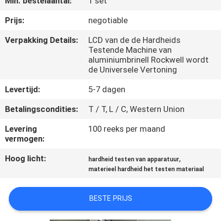
Min. bestelaantal:
1 set
KWALITEITSCONTROLE
Prijs:
negotiable
CONTACTEER
Verpakking Details:
LCD van de de Hardheids
Testende Machine van
ONS
aluminiumbrinell Rockwell wordt
de Universele Vertoning
NIEUWS
Levertijd:
5-7 dagen
Betalingscondities:
T / T, L / C, Western Union
VERZOEK
Levering
100 reeks per maand
OM EEN
vermogen:
CITAAT
Hoog licht:
,
hardheid testen van apparatuur
materieel hardheid het testen materiaal
VR
SHOW
BESTE PRIJS