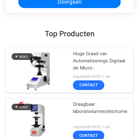
Doorgaan
Top Producten
Hoge Graad van
Automatiserings Digitaal
de Micro-
Hardheidsmeetapparaat
negotiable MOQ:1 set
van Vickers
CONTACT
Draagbaar
laboratoriumtestinstrument
negotiable MOQ:1 set
CONTACT