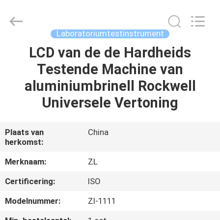
Dongguan
Zhongli
Instrument
Technology
Co.,
Laboratoriumtestinstrument
Ltd..
All
Rights
LCD van de de Hardheids
HUIS
Reserved.
Testende Machine van
PRODUCTEN
aluminiumbrinell Rockwell
Universele Vertoning
VIDEOS
Plaats van
China
herkomst:
ONGEVEER
ONS
Merknaam:
ZL
Certificering:
ISO
FABRIEKSREIS
Modelnummer:
Zl-1111