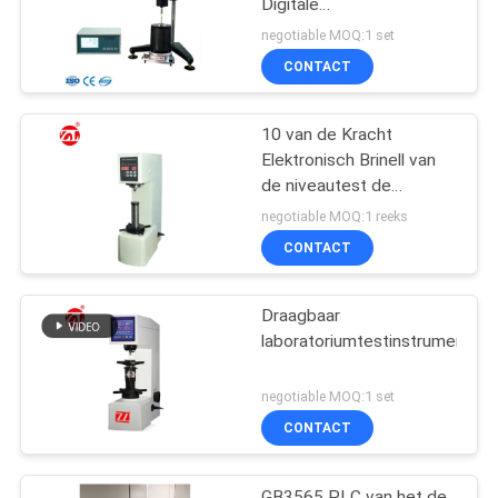
Digitale
Viscositeitsmeter van
negotiable MOQ:1 set
GB/van T 2794-1995
CONTACT
scherm Op hoge
temperatuur
10 van de Kracht
Elektronisch Brinell van
de niveautest de
Hardheidsmeetapparaat
negotiable MOQ:1 reeks
hbe-3000A
CONTACT
Draagbaar
laboratoriumtestinstrument
negotiable MOQ:1 set
CONTACT
GB3565 PLC van het de