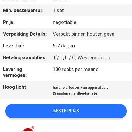
KWALITEITSCONTROLE
Min. bestelaantal:
1 set
CONTACTEER
Prijs:
negotiable
ONS
Verpakking Details:
Verpakt binnen houten geval
Levertijd:
5-7 dagen
NIEUWS
Betalingscondities:
T / T, L / C, Western Union
VERZOEK
Levering
100 reeks per maand
vermogen:
OM EEN
Hoog licht:
,
CITAAT
hardheid testen van apparatuur
Draagbare hardheidsmeter
VR
BESTE PRIJS
SHOW