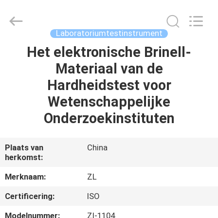
Dongguan
Zhongli
Instrument
Technology
Co.,
Laboratoriumtestinstrument
Ltd..
All
Rights
Het elektronische Brinell-
HUIS
Reserved.
Materiaal van de
PRODUCTEN
Hardheidstest voor
Wetenschappelijke
VIDEOS
Onderzoekinstituten
ONGEVEER
Plaats van
China
herkomst:
ONS
Merknaam:
ZL
FABRIEKSREIS
Certificering:
ISO
Modelnummer:
Zl-1104