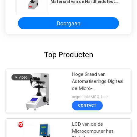
Materiaal van de Hardheidstest
voor Wetenschappelijke
Onderzoekinstituten
Doorgaan
Top Producten
Hoge Graad van
Automatiserings Digitaal
de Micro-
Hardheidsmeetapparaat
negotiable MOQ:1 set
van Vickers
CONTACT
LCD van de de
Microcomputer het