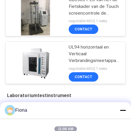
Fietskader van de Touch
screencontrole de
Servomachine van de het
negotiable MOQ:1 reeks
Effecttest
CONTACT
UL94 horizontaal en
Verticaal
Verbrandingsmeetapparaat
voor Kunststoffen
negotiable MOQ:1 reeks
CONTACT
Laboratoriumtestinstrument
Shbrv-187,5 digitaal Blovi-Hardheidsmeetapparaat
Fiona
Yard-35 het Meetapparaat van de Tablethardheid van het
Voertarwe van de Tabletkorrel
11:06 AM