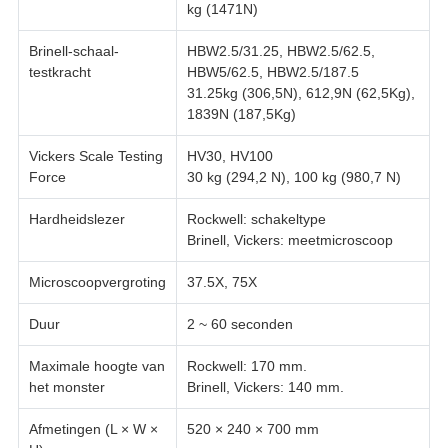
kg (1471N)
Brinell-schaal-
HBW2.5/31.25, HBW2.5/62.5,
testkracht
HBW5/62.5, HBW2.5/187.5
31.25kg (306,5N), 612,9N (62,5Kg),
1839N (187,5Kg)
Vickers Scale Testing
HV30, HV100
Force
30 kg (294,2 N), 100 kg (980,7 N)
Hardheidslezer
Rockwell: schakeltype
Brinell, Vickers: meetmicroscoop
Microscoopvergroting
37.5X, 75X
Duur
2 ~ 60 seconden
Maximale hoogte van
Rockwell: 170 mm.
het monster
Brinell, Vickers: 140 mm.
Afmetingen (L × W ×
520 × 240 × 700 mm