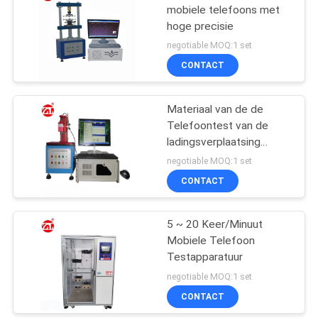
mobiele telefoons met
hoge precisie
negotiable MOQ:1 set
CONTACT
Materiaal van de de
Telefoontest van de
ladingsverplaatsing
stookt het Mobiele voor
negotiable MOQ:1 set
Sleutel Knoop op
CONTACT
5 ~ 20 Keer/Minuut
Mobiele Telefoon
Testapparatuur
negotiable MOQ:1 set
CONTACT