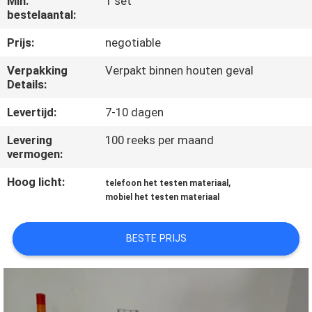
Min.
1 set
KWALITEITSCONTROLE
bestelaantal:
Prijs:
negotiable
CONTACTEER
Verpakking
Verpakt binnen houten geval
ONS
Details:
Levertijd:
7-10 dagen
NIEUWS
Levering
100 reeks per maand
vermogen:
VERZOEK
Hoog licht:
,
OM EEN
telefoon het testen materiaal
mobiel het testen materiaal
CITAAT
BESTE PRIJS
VR
SHOW