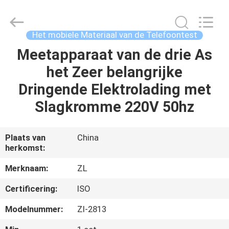
Dongguan
Zhongli
Instrument
Technology
Co.,
Het mobiele Materiaal van de Telefoontest
Ltd..
All
Rights
Meetapparaat van de drie As
HUIS
Reserved.
het Zeer belangrijke
PRODUCTEN
Dringende Elektrolading met
Slagkromme 220V 50hz
VIDEOS
Plaats van
China
herkomst:
ONGEVEER
ONS
Merknaam:
ZL
Certificering:
ISO
FABRIEKSREIS
Modelnummer:
Zl-2813