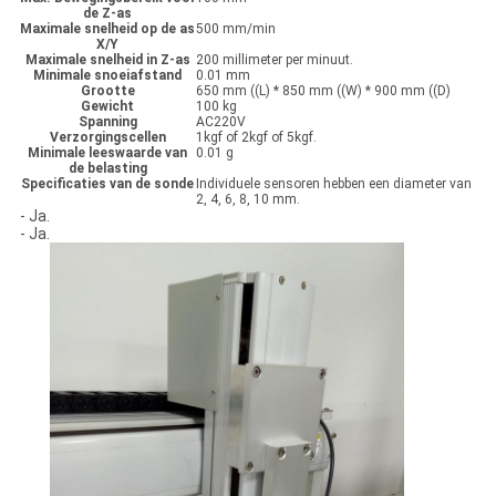
de Z-as
Maximale snelheid op de as
500 mm/min
X/Y
Maximale snelheid in Z-as
200 millimeter per minuut.
Minimale snoeiafstand
0.01 mm
Grootte
650 mm ((L) * 850 mm ((W) * 900 mm ((D)
Gewicht
100 kg
Spanning
AC220V
Verzorgingscellen
1kgf of 2kgf of 5kgf.
Minimale leeswaarde van
0.01 g
de belasting
Specificaties van de sonde
Individuele sensoren hebben een diameter van
2, 4, 6, 8, 10 mm.
- Ja.
- Ja.