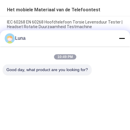
Het mobiele Materiaal van de Telefoontest
IEC 60268 EN 60268 Hoofdtelefoon Torsie Levensduur Tester |
Headset Rotatie Duurzaamheid Testmachine
Luna
USB-IF EIA-364-13 IEC 60512 Mobiele telefoon USB-oplader
Service Life Connector Socket Plug Insertion Force Tester
IEC 60068 IEC 60268 ASTM F2101 Hoofdtelefoon Expansion
10:49 PM
Life Tester Hoofdtelefoon Headband Stretch Fatigue Testing
Machine
Good day, what product are you looking for?
populaire categorieën
Alle
Rubber Het Testen 
Vulcaniserende 
Machine
Persmachine
Twee 
Universele Testen 
Broodjesmolen
Machine