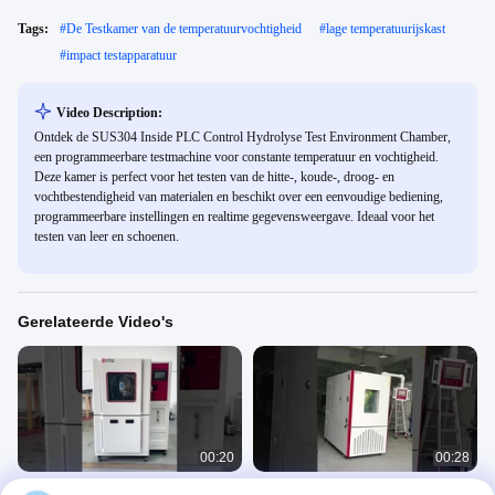
Tags:
#
De Testkamer van de temperatuurvochtigheid
#
lage temperatuurijskast
#
impact testapparatuur
Video Description:
Ontdek de SUS304 Inside PLC Control Hydrolyse Test Environment Chamber,
een programmeerbare testmachine voor constante temperatuur en vochtigheid.
Deze kamer is perfect voor het testen van de hitte-, koude-, droog- en
vochtbestendigheid van materialen en beschikt over een eenvoudige bediening,
programmeerbare instellingen en realtime gegevensweergave. Ideaal voor het
testen van leer en schoenen.
Gerelateerde Video's
00:20
00:28
ISO 20653 IEC60529 IEC 6059 Rain
Programmeerbare omgevingshoogte